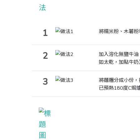
1
將糯米粉、木薯粉
2
加入溶化無鹽牛油
如太乾，加點牛奶
3
將麵糰分成小份，
已預熱180度C焗