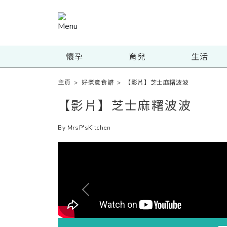
懷孕
育兒
生活
主頁
>
好煮意食譜
>
【影片】芝士麻糬波波
【影片】芝士麻糬波波
By MrsP'sKitchen
Previous