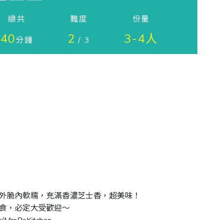
總共
難度
份量
40
2
3-4人
分鐘
/ 3
脆內軟糯，充滿香濃芝士香，超美味！ 

，必定大受歡迎～ 
