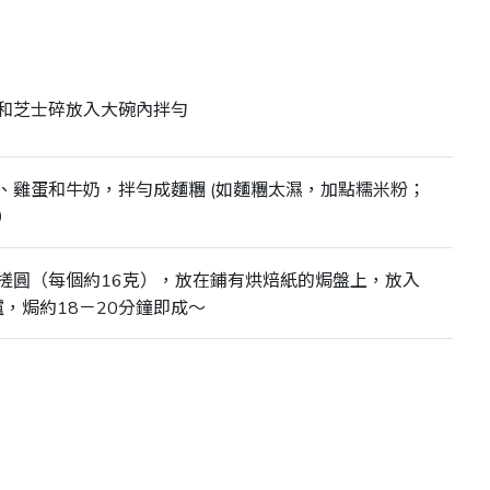
和芝士碎放入大碗內拌勻
、雞蛋和牛奶，拌勻成麵糰 (如麵糰太濕，加點糯米粉；
）
搓圓（每個約16克），放在鋪有烘焙紙的焗盤上，放入
爐，焗約18－20分鐘即成～