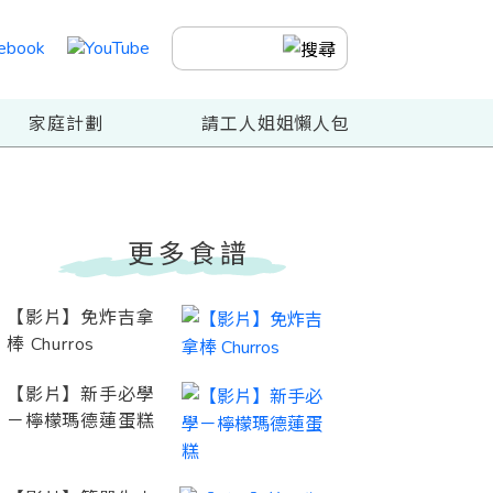
家庭計劃
請工人姐姐懶人包
更多食譜
【影片】免炸吉拿
棒 Churros
【影片】新手必學
－檸檬瑪德蓮蛋糕