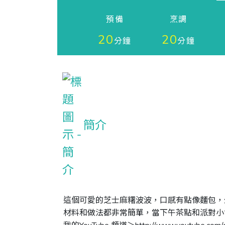
預備
烹調
20
20
分鐘
分鐘
簡介
這個可愛的芝士麻糬波波，口感有點像麵包，外
材料和做法都非常簡單，當下午茶點和派對小食