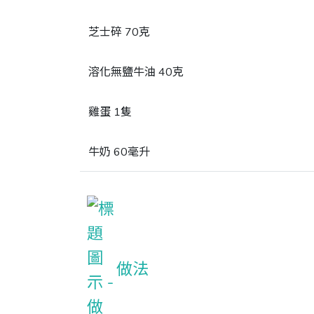
芝士碎 70克
溶化無鹽牛油 40克
雞蛋 1隻
牛奶 60毫升
做法