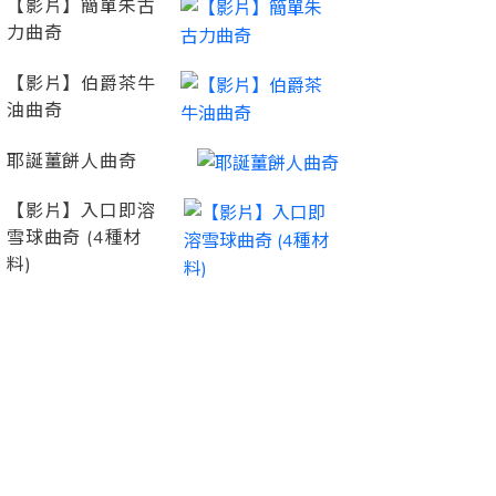
【影片】簡單朱古
力曲奇
【影片】伯爵茶牛
油曲奇
耶誕薑餅人曲奇
【影片】入口即溶
雪球曲奇 (4種材
料)