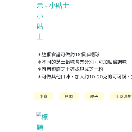
小貼士
＊這個食譜可做約16個麻糬球 

＊不同的芝士鹹味會有分別，可加點鹽調味 

＊可用即磨芝士碎或現成芝士粉 

＊可做其他口味，加大約10-20克的可可粉
小食
烤焗
親子
朋友派