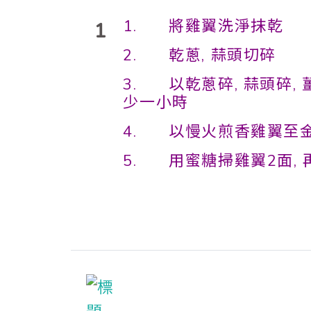
1. 將雞翼洗淨抹乾
1
2. 乾蔥, 蒜頭切碎
3. 以乾蔥碎, 蒜頭碎, 
少一小時
4. 以慢火煎香雞翼至
5. 用蜜糖掃雞翼2面,