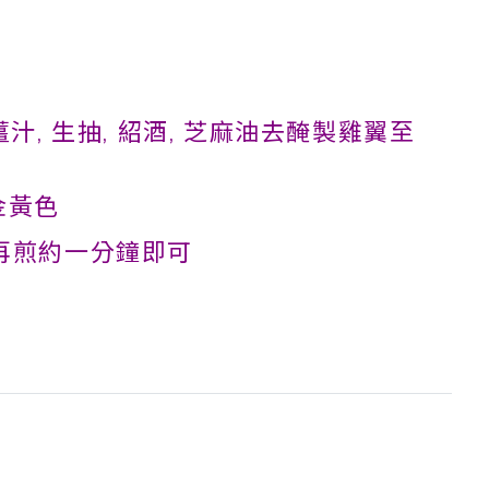
薑汁, 生抽, 紹酒, 芝麻油去醃製雞翼至
金黃色
 再煎約一分鐘即可