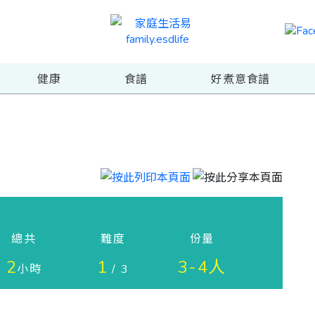
健康
食譜
好煮意食譜
總共
難度
份量
2
1
3-4人
小時
/ 3