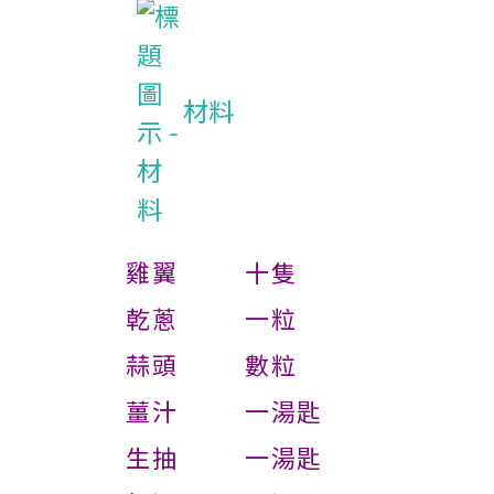
材料
雞翼 十隻
乾蔥 一粒
蒜頭 數粒
薑汁 一湯匙
生抽 一湯匙