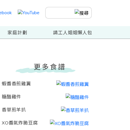
家庭計劃
請工人姐姐懶人包
更多食譜
蝦醬香煎雞翼
糖醋雞件
香草煎羊扒
XO醬氣炸脆豆腐