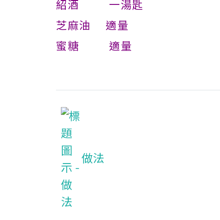
紹酒 一湯匙
芝麻油 適量
蜜糖 適量
做法