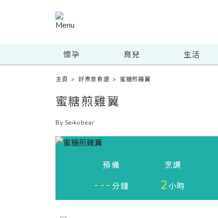
懷孕
育兒
生活
主頁
>
好煮意食譜
>
蜜糖煎雞翼
蜜糖煎雞翼
By Seikobear
預備
烹調
---
2
分鐘
小時