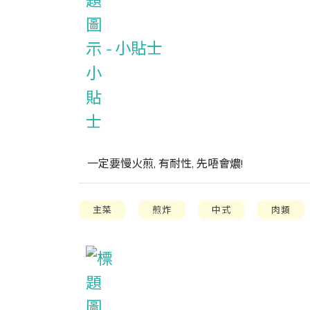
小貼士
一定要慢火煎, 有耐性, 先唔會燶!
主菜
煎炸
中式
肉類