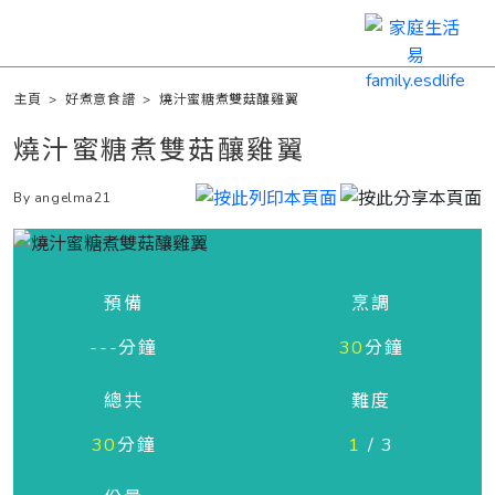
主頁
>
好煮意食譜
>
燒汁蜜糖煮雙菇釀雞翼
燒汁蜜糖煮雙菇釀雞翼
By angelma21
預備
烹調
---
分鐘
30
分鐘
總共
難度
30
分鐘
1
/ 3