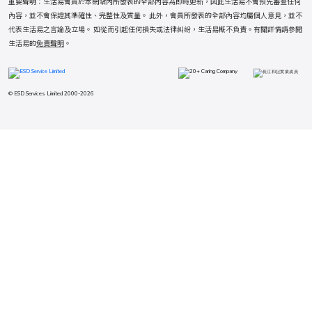
重要聲明：生活易會員於本網站內所發表的全部內容為即時更新，因此生活易不會預先審查任何
內容，並不會保證其準確性、完整性及質量。 此外，會員所發表的全部內容均屬個人意見，並不
代表生活易之言論及立場。 如從而引起任何損失或法律糾紛，生活易概不負責。有關詳情請參閱
生活易的
免責聲明
。
© ESD Services Limited 2000-2026