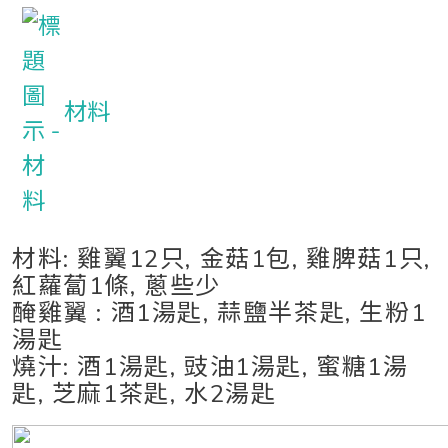
材料
材料: 雞翼12只, 金菇1包, 雞脾菇1只,
紅蘿蔔1條, 蔥些少
醃雞翼 : 酒1湯匙, 蒜鹽半茶匙, 生粉1
湯匙
燒汁: 酒1湯匙, 豉油1湯匙, 蜜糖1湯
匙, 芝麻1茶匙, 水2湯匙