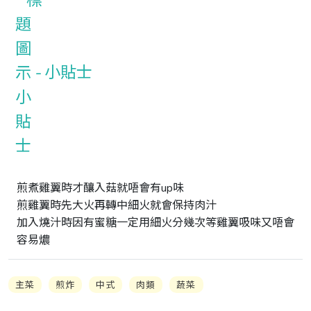
小貼士
煎煮雞翼時才釀入菇就唔會有up味

煎雞翼時先大火再轉中細火就會保持肉汁

加入燒汁時因有蜜糖一定用細火分幾次等雞翼吸味又唔會
容易燶
主菜
煎炸
中式
肉類
蔬菜