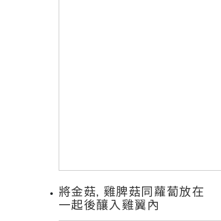
將金菇, 雞脾菇同蘿蔔放在
一起後釀入雞翼內