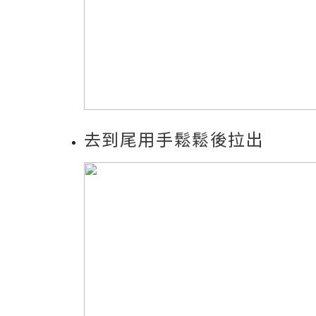
去到尾用手鬆鬆後拉出