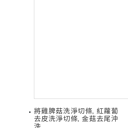
將雞脾菇洗淨切條, 紅蘿蔔
去皮洗淨切條, 金菇去尾沖
洗