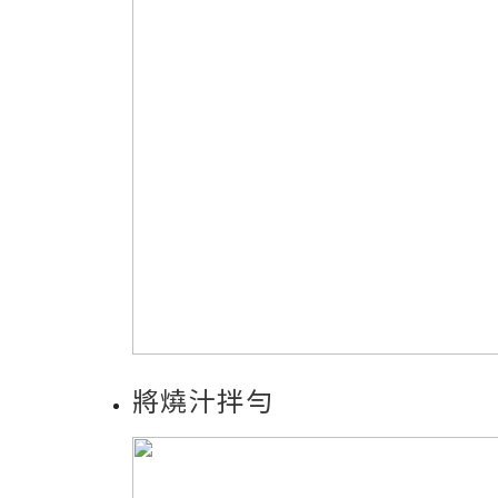
將燒汁拌勻