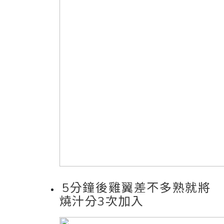
5分鐘後雞翼差不多熟就將
燒汁分3次加入