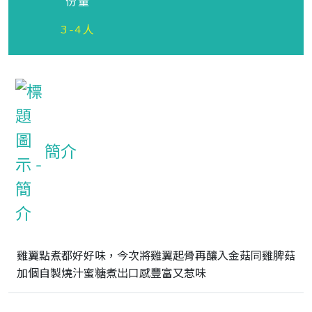
份量
3-4人
簡介
雞翼點煮都好好味，今次將雞翼起骨再釀入金菇同雞脾菇
加個自製燒汁蜜糖煮出口感豐富又惹味