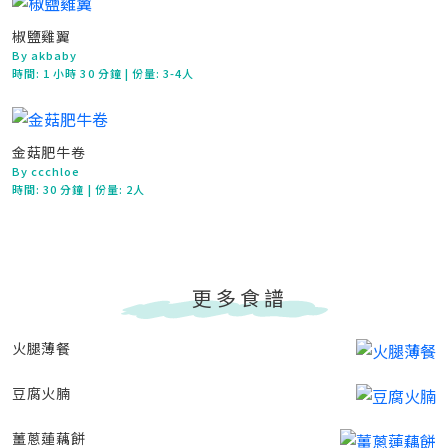
椒鹽雞翼
By akbaby
時間:
1 小時 30 分鐘
| 份量: 3-4人
金菇肥牛卷
By ccchloe
時間:
30 分鐘
| 份量: 2人
更多食譜
火腿薄餐
豆腐火腩
薑蔥蓮藕餅