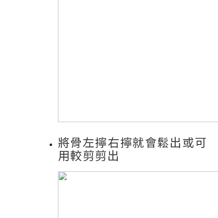
將骨左擰右擰就會鬆出或可
用較剪剪出