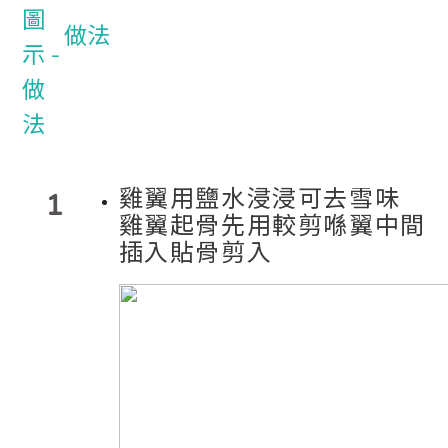
做法
雞翼用鹽水浸浸可去雪味
1
雞翼起骨先用較剪喺翼中間
插入貼骨剪入