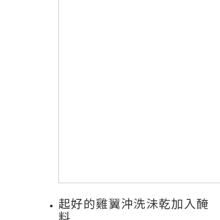
起好的雞翼沖洗沬乾加入醃
料