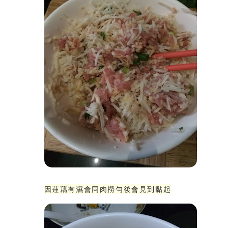
因蓮藕有濕會同肉撈勻後會見到黏起