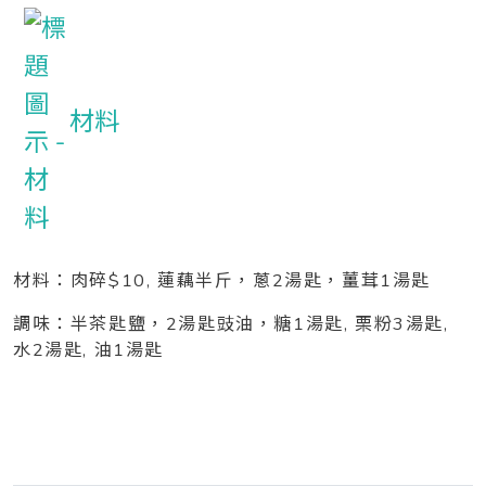
材料
材料：肉碎$10, 蓮藕半斤，蔥2湯匙，薑茸1湯匙
調味：半茶匙鹽，2湯匙豉油，糖1湯匙, 栗粉3湯匙,
水2湯匙, 油1湯匙