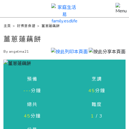
主頁
>
好煮意食譜
>
薑蔥蓮藕餅
薑蔥蓮藕餅
By angelma21
預備
烹調
---
分鐘
45
分鐘
總共
難度
45
分鐘
1
/ 3