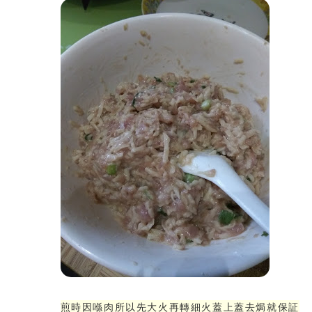
煎時因喺肉所以先大火再轉細火蓋上蓋去焗就保証