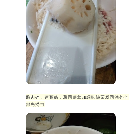
將肉碎，蓮藕絲，蔥同薑茸加調味隨栗粉同油外全
部先撈勻