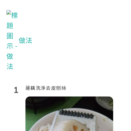
做法
1
蓮藕洗淨去皮刨絲