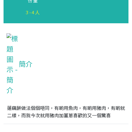
份量
3-4人
簡介
蓮藕餅做法個個唔同，有啲用魚肉，有啲用豬肉，有啲就
二樣，而我今次就用豬肉加薑蔥喜歡的又一個驚喜