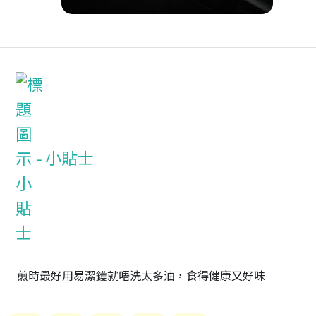
小貼士
煎時最好用易潔鑊就唔洗太多油，食得健康又好味