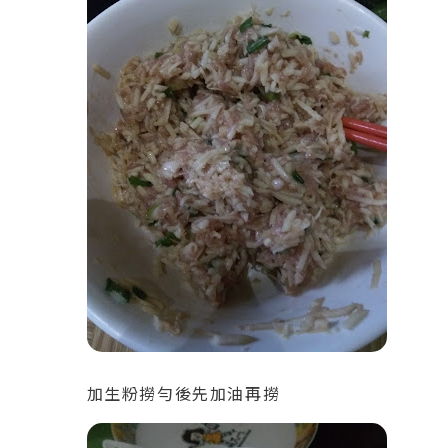
加生粉撈勻後先加油再撈