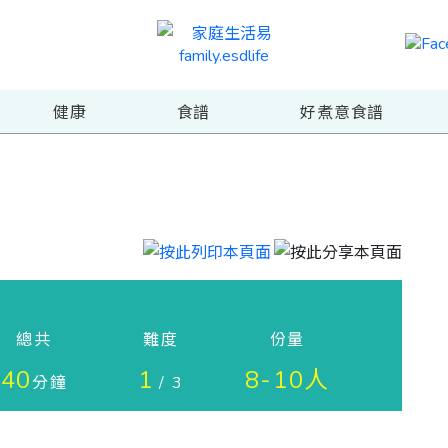
健康
食譜
好煮意食譜
總共
難度
份量
40
1
8-10人
分鐘
/ 3