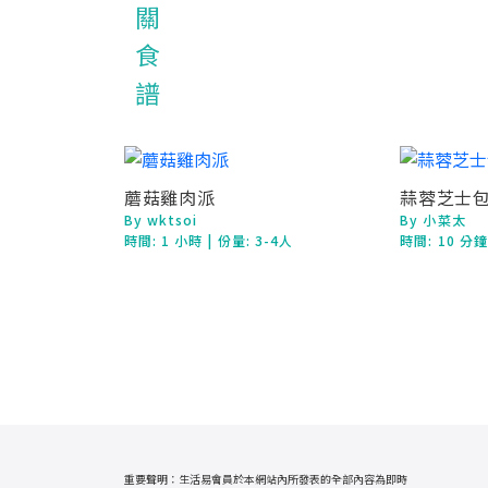
蘑菇雞肉派
蒜蓉芝士
By wktsoi
By 小菜太
時間:
1 小時
| 份量: 3-4人
時間:
10 分
重要聲明：生活易會員於本網站內所發表的全部內容為即時