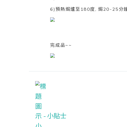
6)預熱焗爐至180度, 焗20-25分
完成品~~
小貼士