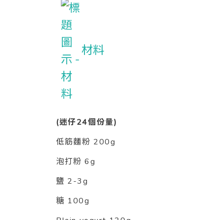
材料
(迷仔24個份量)
低筋麵粉 200g
泡打粉 6g
鹽 2-3g
糖 100g