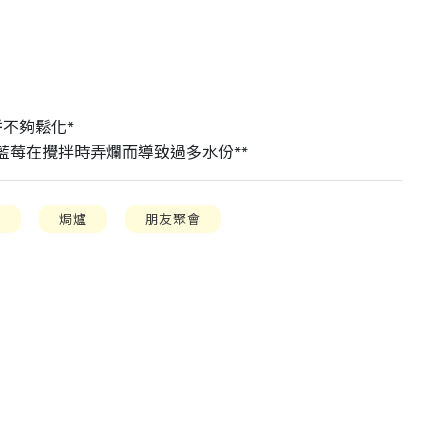
不夠鬆化*

免藍莓在攪拌時弄爛而導致過多水份**
對
焗爐
朋友聚會