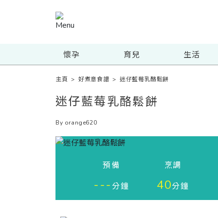
懷孕
育兒
生活
主頁
>
好煮意食譜
>
迷仔藍莓乳酪鬆餅
迷仔藍莓乳酪鬆餅
By orange620
預備
烹調
---
40
分鐘
分鐘