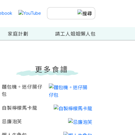
家庭計劃
請工人姐姐懶人包
更多食譜
麵包機。迷仔腸仔
包
自製檸檬馬卡龍
忌廉泡芙