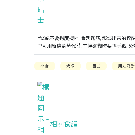
*緊記不要過度攪拌, 會起麵筋, 那焗出來的鬆餅
**可用新鮮藍莓代替, 在拌麵糊時要輕手點, 
小食
烤焗
西式
朋友派
相關食譜