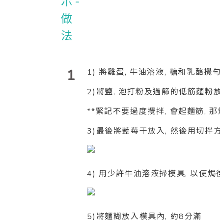
1
1) 將雞蛋, 牛油溶液, 糖和乳酪攪
2)將鹽, 泡打粉及過篩的低筋麵粉放
**緊記不要過度攪拌, 會起麵筋, 
3)最後將藍莓干放入, 然後用切拌方
4) 用少許牛油溶液掃模具, 以使
5)將麵糊放入模具內, 約8分滿