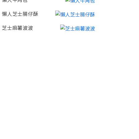
懶人牛角包
懶人芝士腸仔酥
芝士麻薯波波