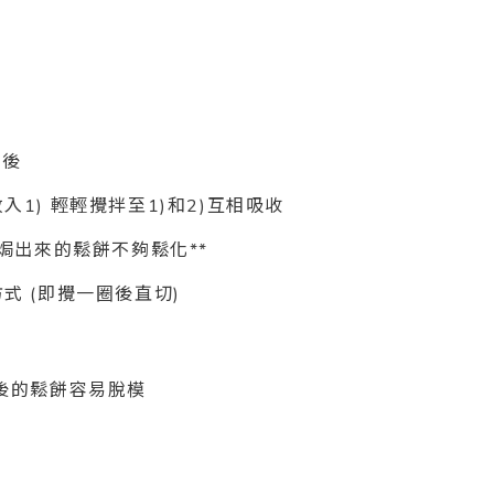
勻後
入1) 輕輕攪拌至1)和2)互相吸收
那焗出來的鬆餅不夠鬆化**
式 (即攪一圈後直切)
焗後的鬆餅容易脫模