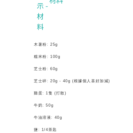
材料
木薯粉
: 25g
糯米粉
: 100g
芝士粉
: 60g
芝士碎
: 20g - 40g (
根據個人喜好加減
)
雞蛋
: 1
隻
(
打散
)
牛奶
: 50g
牛油溶液
: 40g
鹽
: 1/4
茶匙