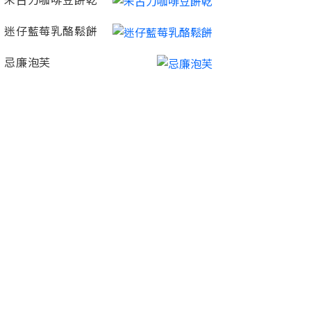
朱古力咖啡豆餅乾
迷仔藍莓乳酪鬆餅
忌廉泡芙