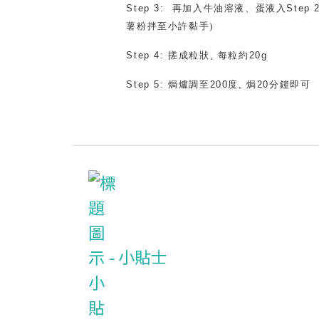
Step 3:
再加入牛油溶液、蛋液入
Step 
薯粉拌至小許黏手)
Step 4:
搓成粒狀
,
每粒約
20g
Step 5:
焗爐調至
200
度
,
焗
20
分鐘即可
小貼士