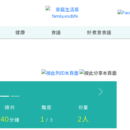
健康
食譜
好煮意食譜
Next
總共
難度
份量
40
1
2人
分鐘
/ 3