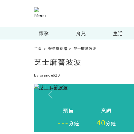
懷孕
育兒
生活
主頁
>
好煮意食譜
>
芝士麻薯波波
芝士麻薯波波
By orange620
Previous
預備
烹調
---
40
分鐘
分鐘