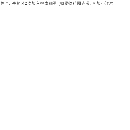
2
拌勻
,
牛奶分
2
次加入拌成麵團 (如覺得粉團過濕, 可加小許木