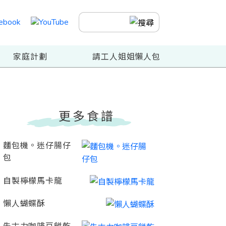
家庭計劃
請工人姐姐懶人包
更多食譜
麵包機。迷仔腸仔
包
自製檸檬馬卡龍
懶人蝴蝶酥