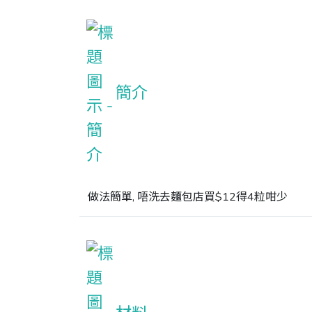
簡介
做法簡單, 唔洗去麵包店買$12得4粒咁少