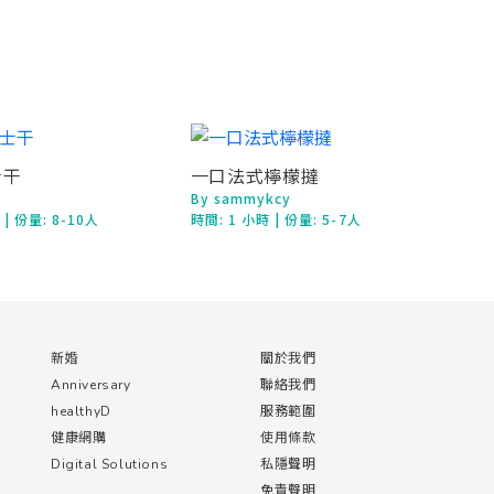
士干
一口法式檸檬撻
By sammykcy
鐘
| 份量: 8-10人
時間:
1 小時
| 份量: 5-7人
新婚
關於我們
Anniversary
聯絡我們
healthyD
服務範圍
健康網購
使用條款
Digital Solutions
私隱聲明
免責聲明