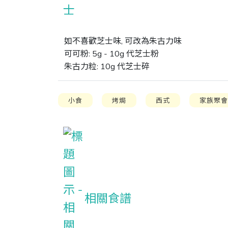
如不喜歡芝士味, 可改為朱古力味

可可粉: 5g - 10g 代芝士粉

朱古力粒: 10g 代芝士碎
小食
烤焗
西式
家族聚
相關食譜