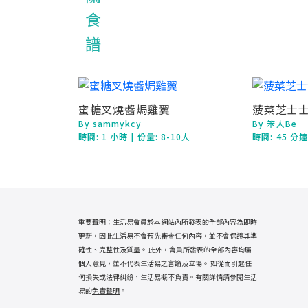
蜜糖叉燒醬焗雞翼
菠菜芝士
By sammykcy
By 笨人Be
時間:
1 小時
| 份量: 8-10人
時間:
45 分
重要聲明：生活易會員於本網站內所發表的全部內容為即時
更新，因此生活易不會預先審查任何內容，並不會保證其準
確性、完整性及質量。 此外，會員所發表的全部內容均屬
個人意見，並不代表生活易之言論及立場。 如從而引起任
何損失或法律糾紛，生活易概不負責。有關詳情請參閱生活
易的
免責聲明
。