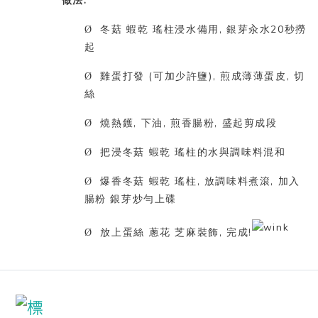
:
做法
,
20
Ø
冬菇
蝦乾
瑤柱浸水備用
銀芽汆水
秒撈
起
(
),
,
Ø
雞蛋打發
可加少許鹽
煎成薄薄蛋皮
切
絲
,
,
,
Ø
燒熱鑊
下油
煎香腸粉
盛起剪成段
Ø
把浸冬菇
蝦乾
瑤柱的水與調味料混和
,
,
Ø
爆香冬菇
蝦乾
瑤柱
放調味料煮滾
加入
腸粉
銀芽炒勻上碟
,
!
Ø
放上蛋絲
蔥花
芝麻裝飾
完成