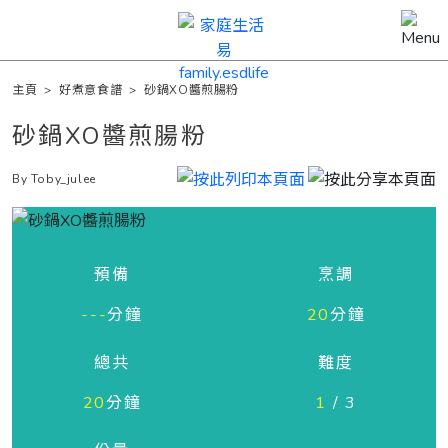
主頁
>
好煮意食譜
>
砂鍋XO醬煎腸粉
砂鍋XO醬煎腸粉
By Toby_julee
預備
烹調
---
分鐘
20
分鐘
總共
難度
20
分鐘
1
/ 3