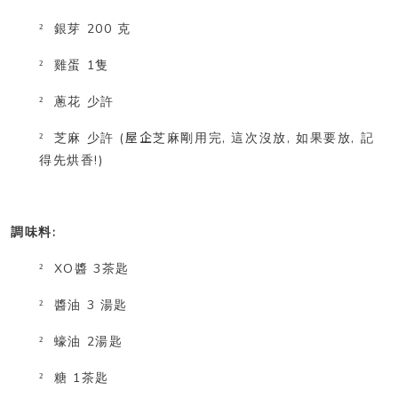
200
²
銀芽
克
1
²
雞蛋
隻
²
蔥花
少許
(屋企
,
,
,
²
芝麻
少許
芝麻剛用完
這次沒放
如果要放
記
!)
得先烘香
:
調味料
XO
3
²
醬
茶匙
3
²
醬油
湯匙
2
²
蠔油
湯匙
1
²
糖
茶匙