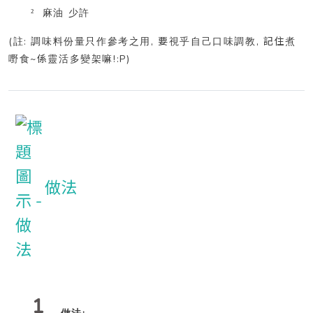
²
麻油
少許
(
:
, 要
, 記住
註
調味料份量只作參考之用
視乎自己口味調教
煮
~係
!:P)
嘢食
靈活多變架嘛
做法
1