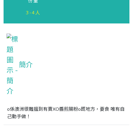
份量
3-4人
簡介
o係澳洲很難搵到有賣XO醬煎腸粉o既地方，要食 唯有自
己動手做！