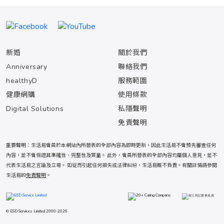
新婚
關於我們
Anniversary
聯絡我們
healthyD
服務範圍
健康網購
使用條款
Digital Solutions
私隱聲明
免責聲明
重要聲明：生活易會員於本網站內所發表的全部內容為即時更新，因此生活易不會預先審查任何
內容，並不會保證其準確性、完整性及質量。 此外，會員所發表的全部內容均屬個人意見，並不
代表生活易之言論及立場。 如從而引起任何損失或法律糾紛，生活易概不負責。有關詳情請參閱
生活易的
免責聲明
。
© ESD Services Limited 2000-2026