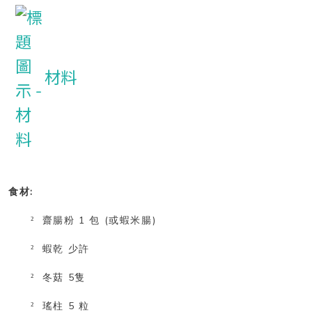
材料
:
食材
1
(
)
²
齋腸粉
包
或蝦米腸
²
蝦乾
少許
5
²
冬菇
隻
5
²
瑤柱
粒