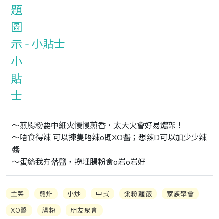
小貼士
～煎腸粉要中細火慢慢煎香，太大火會好易燶架！

～唔食得辣 可以揀隻唔辣o既XO醬；想辣D可以加少少辣
醬

～蛋絲我冇落鹽，撈埋腸粉食o岩o岩好
主菜
煎炸
小炒
中式
粥粉麵飯
家族聚會
XO醬
腸粉
朋友聚會