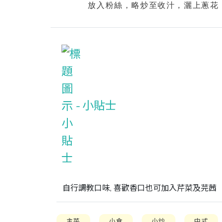
放入粉絲，略炒至收汁，灑上蔥花
小貼士
自行調教口味, 喜歡香口也可加入芹菜及芫茜
主菜
小食
小炒
中式