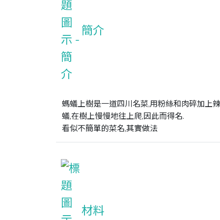
簡介
螞蟻上樹是一道四川名菜,用粉絲和肉碎加上辣
蟻,在樹上慢慢地往上爬,因此而得名. 

看似不簡單的菜名,其實做法
材料