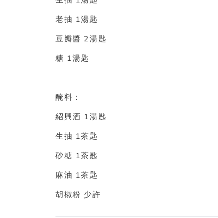
1
1
老抽
湯匙
2
豆瓣醬
湯匙
1
糖
湯匙
醃料：
1
紹興酒
湯匙
1
生抽
茶匙
1
砂糖
茶匙
1
麻油
茶匙
胡椒粉
少許