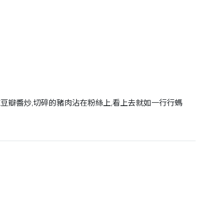
豆瓣醬炒,切碎的豬肉沾在粉絲上,看上去就如一行行螞