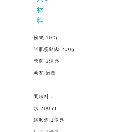
100g
粉絲
200g
半肥瘦豬肉
1
蒜蓉
湯匙
蔥花
適量
調味料：
200ml
水
1
紹興酒
湯匙
生抽
湯匙