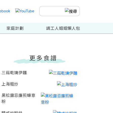
家庭計劃
請工人姐姐懶人包
更多食譜
三菇乾燒伊麵
上海粗炒
黑松露忌廉煎蠔意
粉