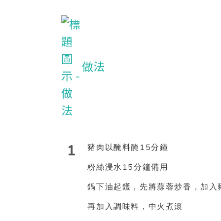
做法
1
15
豬肉以醃料醃
分鐘
15
粉絲浸水
分鐘備用
鍋下油起鑊，先將蒜蓉炒香，加入
再加入調味料，中火煮滾