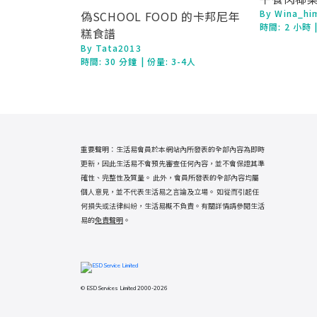
By Wina_hi
偽SCHOOL FOOD 的卡邦尼年
時間:
2 小時
糕食譜
By Tata2013
時間:
30 分鐘
| 份量: 3-4人
重要聲明：生活易會員於本網站內所發表的全部內容為即時
更新，因此生活易不會預先審查任何內容，並不會保證其準
確性、完整性及質量。 此外，會員所發表的全部內容均屬
個人意見，並不代表生活易之言論及立場。 如從而引起任
何損失或法律糾紛，生活易概不負責。有關詳情請參閱生活
易的
免責聲明
。
© ESD Services Limited 2000-2026