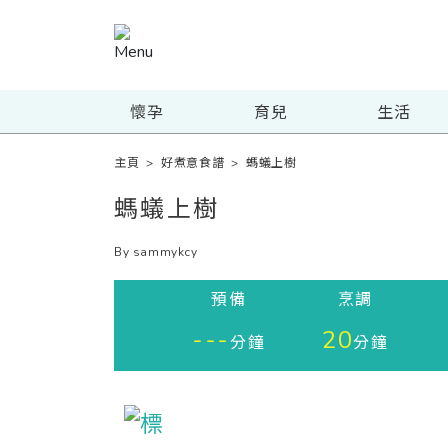
懷孕
育兒
生活
主頁
>
好煮意食譜
>
螞蟻上樹
螞蟻上樹
By sammykcy
預備
烹調
---
20
分鐘
分鐘