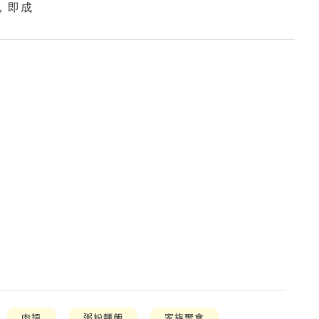
，即成
肉類
粥粉麵飯
家族聚會