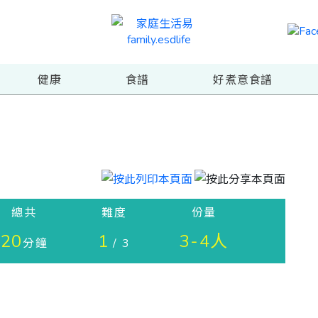
健康
食譜
好煮意食譜
總共
難度
份量
20
1
3-4人
分鐘
/ 3