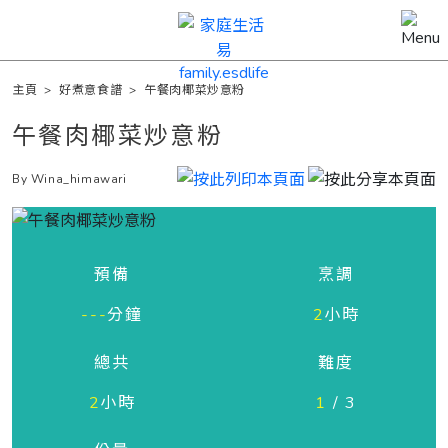
主頁
>
好煮意食譜
>
午餐肉椰菜炒意粉
午餐肉椰菜炒意粉
By Wina_himawari
預備
烹調
---
分鐘
2
小時
總共
難度
2
小時
1
/ 3