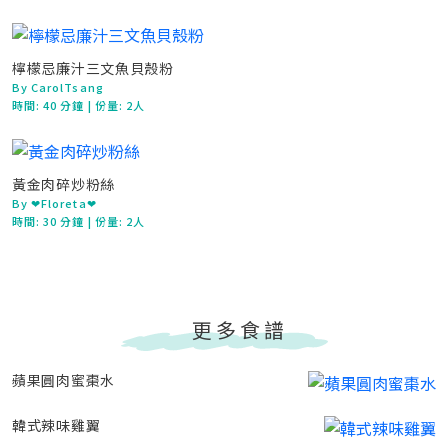
檸檬忌廉汁三文魚貝殼粉
By CarolTsang
時間:
40 分鐘
| 份量: 2人
黃金肉碎炒粉絲
By ❤Floreta❤
時間:
30 分鐘
| 份量: 2人
更多食譜
蘋果圓肉蜜棗水
韓式辣味雞翼