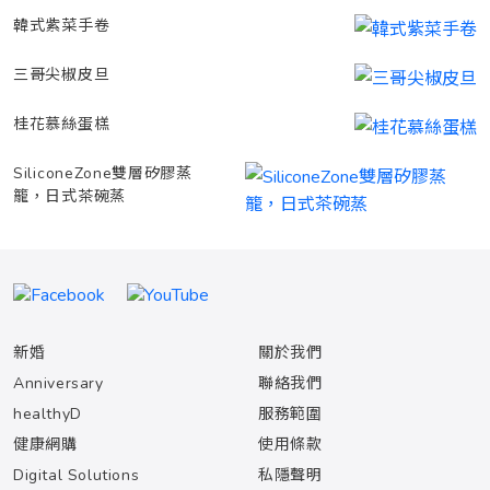
韓式紫菜手卷
三哥尖椒皮旦
桂花慕絲蛋榚
SiliconeZone雙層矽膠蒸
籠，日式茶碗蒸
新婚
關於我們
Anniversary
聯絡我們
healthyD
服務範圍
健康網購
使用條款
Digital Solutions
私隱聲明