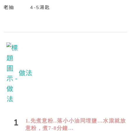
老抽 4-5湯匙
做法
1
1.先煮意粉
..落小小油同埋鹽…水滾就放
意粉，煮7-8分鐘…