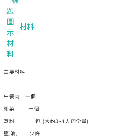
材料
主要材料
午餐肉 一個
椰菜 一個
意粉 一包 (大約3-4人的份量)
鹽,油, 少許