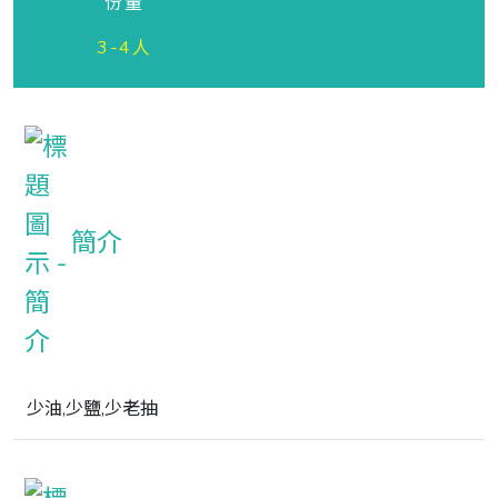
份量
3-4人
簡介
少油,少鹽,少老抽