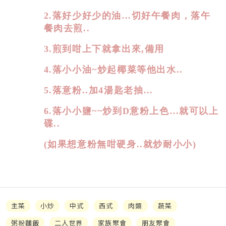
2.落好少好少的油…切好
午餐肉，
落午
餐肉去煎..
3.煎到咁上下就拿出來
,備用
4.落小小油
~炒起椰菜等他出水..
5.落意粉..
加
4湯匙老抽…
6.落小小鹽~~炒到D意粉上色…就可以上
碟..
(如果想意粉無咁硬身
..就炒耐小小)
主菜
小炒
中式
西式
肉類
蔬菜
粥粉麵飯
二人世界
家族聚會
朋友聚會