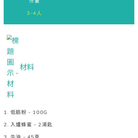
份量
3-4人
材料
1. 低筋粉 - 100G
2. 入爐蜂蜜 - 2湯匙
3. 牛油 - 45克