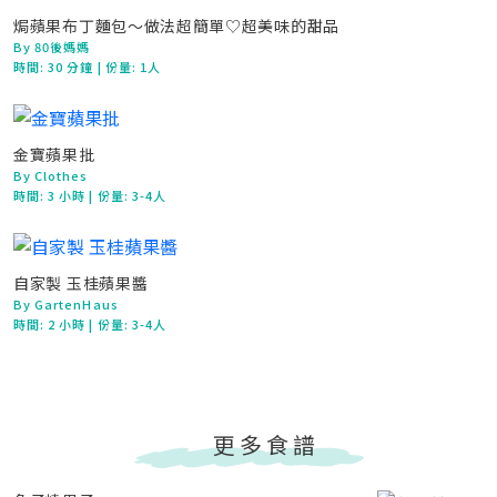
焗蘋果布丁麵包～做法超簡單♡超美味的甜品
By 80後媽媽
時間:
30 分鐘
| 份量: 1人
金寶蘋果批
By Clothes
時間:
3 小時
| 份量: 3-4人
自家製 玉桂蘋果醬
By GartenHaus
時間:
2 小時
| 份量: 3-4人
更多食譜