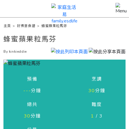
主頁
>
好煮意食譜
>
蜂蜜蘋果粒馬芬
蜂蜜蘋果粒馬芬
By kinkieddie
預備
烹調
---
分鐘
30
分鐘
總共
難度
30
分鐘
1
/ 3