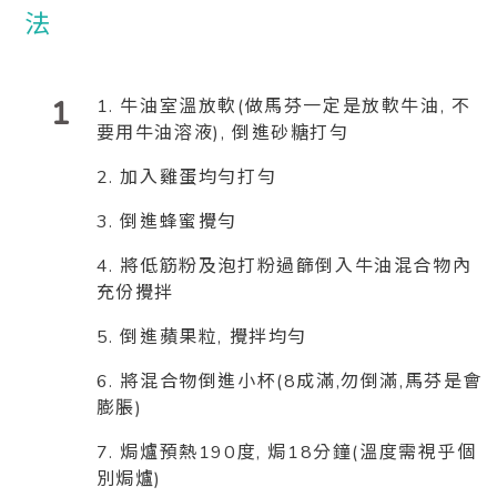
1
1. 牛油室溫放軟(做馬芬一定是放軟牛油, 不
要用牛油溶液), 倒進砂糖打勻
2. 加入雞蛋均勻打勻
3. 倒進蜂蜜攪勻
4. 將低筋粉及泡打粉過篩倒入牛油混合物內
充份攪拌
5. 倒進蘋果粒, 攪拌均勻
6. 將混合物倒進小杯(8成滿,勿倒滿,馬芬是會
膨脹)
7. 焗爐預熱190度, 焗18分鐘(溫度需視乎個
別焗爐)