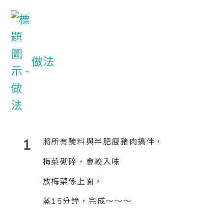
做法
1
將所有醃料與半肥瘦豬肉
搞伴，
梅菜砌碎，會較入味
放梅菜係上面，
蒸15分鐘，完成～～～