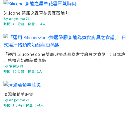
Silicone 蒸籠之蟲草花雲耳蒸腩肉
By angelma21
時間:
40 分鐘
| 份量: 3-4人
「運用 SiliconeZone雙層矽膠蒸籠為煮食廚具之食譜」: 日式燒
汁豬頸肉奶酪蒜香蒸飯
By 伊莉莎伯
時間:
30 分鐘
| 份量: 1人
清湯蘿蔔羊腩煲
By angelma21
時間:
1 小時
| 份量: 3-4人