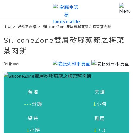
主頁
>
好煮意食譜
>
SiliconeZone雙層矽膠蒸籠之梅菜蒸肉餅
SiliconeZone雙層矽膠蒸籠之梅菜
蒸肉餅
By jjfoxy
預備
烹調
---
分鐘
1
小時
總共
難度
1
小時
1
/ 3