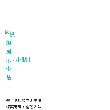
小貼士
選半肥瘦豬肉更美味

梅菜砌碎，會較入味