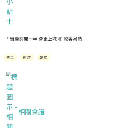
* 雞翼剪開一半 會更上味 和 較容易熟
主菜
煎炸
韓式
相關食譜