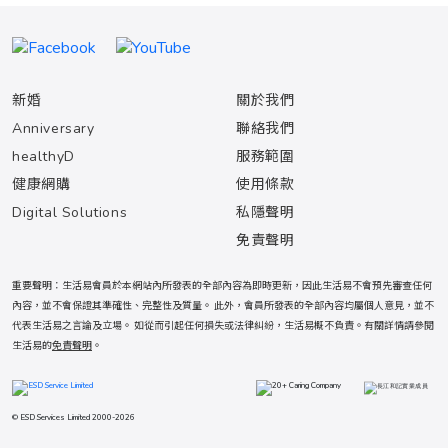
新婚
關於我們
Anniversary
聯絡我們
healthyD
服務範圍
健康網購
使用條款
Digital Solutions
私隱聲明
免責聲明
重要聲明：生活易會員於本網站內所發表的全部內容為即時更新，因此生活易不會預先審查任何
內容，並不會保證其準確性、完整性及質量。 此外，會員所發表的全部內容均屬個人意見，並不
代表生活易之言論及立場。 如從而引起任何損失或法律糾紛，生活易概不負責。有關詳情請參閱
生活易的
免責聲明
。
© ESD Services Limited 2000-2026