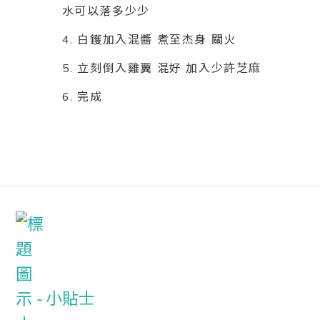
水可以落多少少
4. 白鑊加入混醬 煮至杰身 關火
5. 立刻倒入雞翼 混好 加入少許芝麻
6. 完成
小貼士