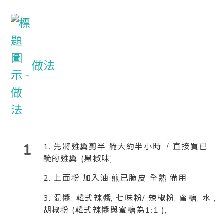
做法
1
1. 先將雞翼剪半 醃大約半小時 / 直接買已
醃的雞翼 (黑椒味)
2. 上面粉 加入油 煎已脆皮 全熟 備用
3. 混醬: 韓式辣醬, 七味粉/ 辣椒粉, 蜜糖, 水 ,
胡椒粉 (韓式辣醬與蜜糖為1:1 ),