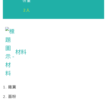
份量
2人
材料
1. 雞翼
2. 面粉