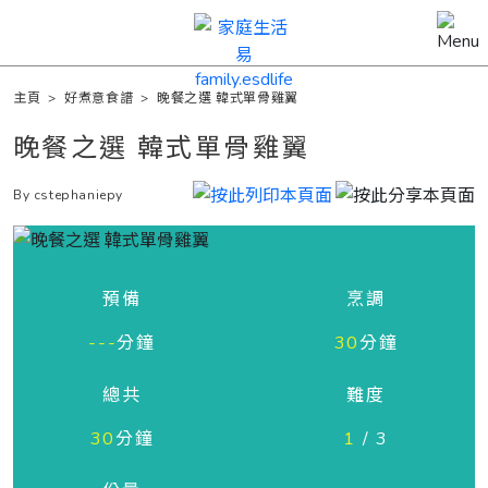
主頁
>
好煮意食譜
>
晚餐之選 韓式單骨雞翼
晚餐之選 韓式單骨雞翼
By cstephaniepy
預備
烹調
---
分鐘
30
分鐘
總共
難度
30
分鐘
1
/ 3