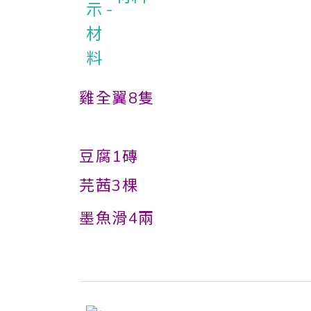
雞全翼8隻
豆腐1磚
芫茜3棵
墨魚滑4兩