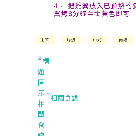
4， 把雞翼放入已預熱的
翼烤8分鐘至金黃色即可
主菜
烤焗
中式
肉類
相關食譜