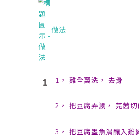
做法
1， 雞全翼洗， 去骨
1
2， 把豆腐弄瀾， 芫茜
3， 把豆腐墨魚滑釀入雞