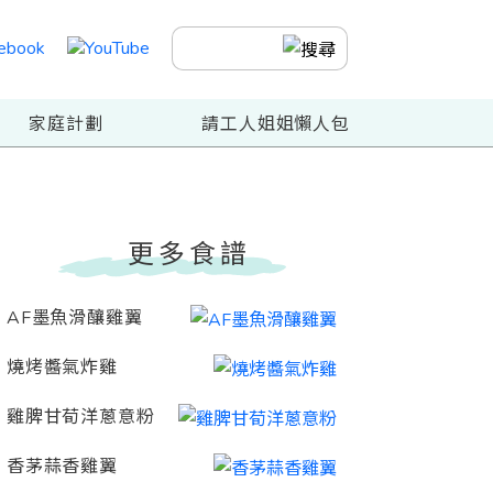
家庭計劃
請工人姐姐懶人包
更多食譜
AF墨魚滑釀雞翼
燒烤醬氣炸雞
雞脾甘荀洋蔥意粉
香茅蒜香雞翼