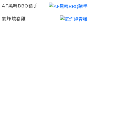
AF黑啤BBQ豬手
氣炸燒春雞