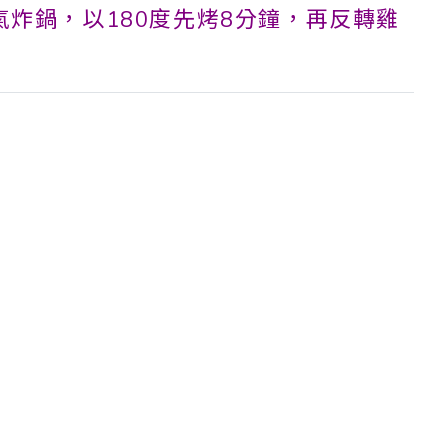
氣炸鍋，以180度先烤8分鐘，再反轉雞