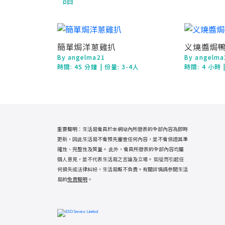
簡單焗洋蔥雞扒
义燒醬焗
By angelma21
By angelma
時間:
45 分鐘
| 份量: 3-4人
時間:
4 小時
重要聲明：生活易會員於本網站內所發表的全部內容為即時
更新，因此生活易不會預先審查任何內容，並不會保證其準
確性、完整性及質量。 此外，會員所發表的全部內容均屬
個人意見，並不代表生活易之言論及立場。 如從而引起任
何損失或法律糾紛，生活易概不負責。有關詳情請參閱生活
易的
免責聲明
。