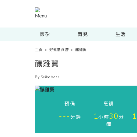
懷孕
育兒
生活
主頁
>
好煮意食譜
>
釀雞翼
釀雞翼
By Seikobear
預備
烹調
---
1
30
1
分鐘
小時
分
鐘