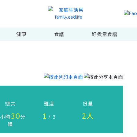
健康
食譜
好煮意食譜
總共
難度
份量
30
1
2人
小時
分
/ 3
鐘