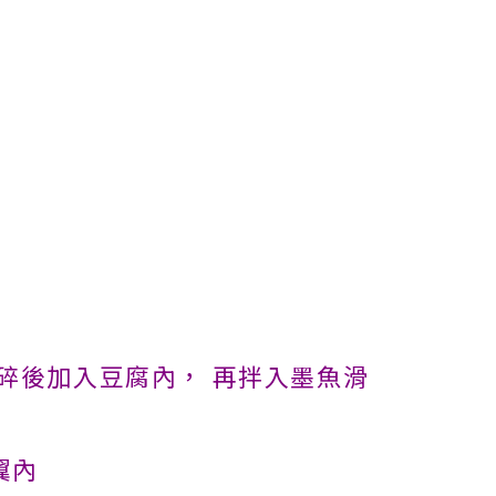
切碎後加入豆腐內， 再拌入墨魚滑
翼內