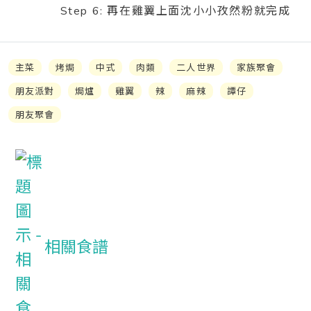
Step 6: 再在雞翼上面沈小小孜然粉就完成
主菜
烤焗
中式
肉類
二人世界
家族聚會
朋友派對
焗爐
雞翼
辣
麻辣
譚仔
朋友聚會
相關食譜