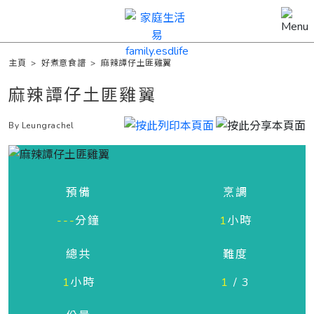
主頁
>
好煮意食譜
>
麻辣譚仔土匪雞翼
麻辣譚仔土匪雞翼
By Leungrachel
預備
烹調
---
分鐘
1
小時
總共
難度
1
小時
1
/ 3