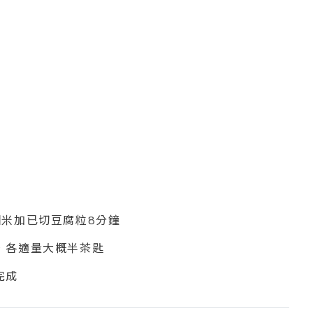
轉細米加已切豆腐粒8分鐘
粉，各適量大概半茶匙
完成