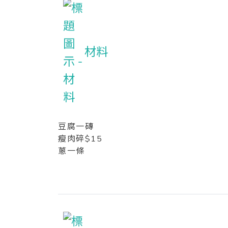
材料
豆腐一磚
瘦肉碎$15
蔥一條