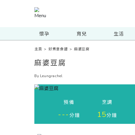
懷孕
育兒
生活
主頁
>
好煮意食譜
>
麻婆豆腐
麻婆豆腐
By Leungrachel
預備
烹調
---
15
分鐘
分鐘