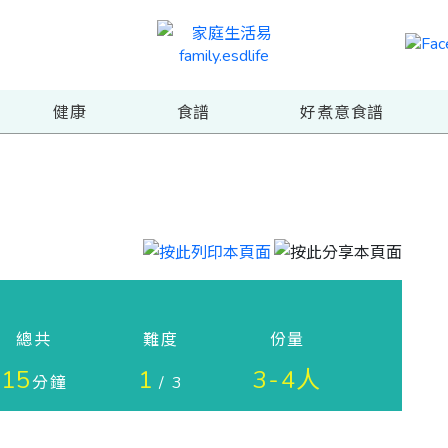
健康
食譜
好煮意食譜
總共
難度
份量
15
1
3-4人
分鐘
/ 3