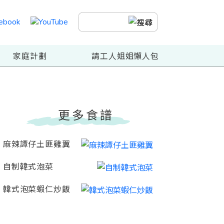
家庭計劃
請工人姐姐懶人包
更多食譜
麻辣譚仔土匪雞翼
自制韓式泡菜
韓式泡菜蝦仁炒飯