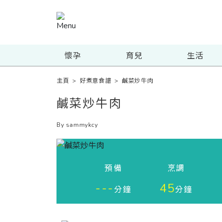
懷孕
育兒
生活
主頁
>
好煮意食譜
>
鹹菜炒牛肉
鹹菜炒牛肉
By sammykcy
預備
烹調
---
45
分鐘
分鐘