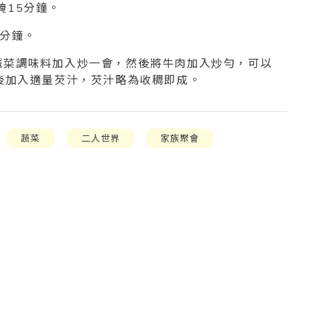
醃15分鐘。
5分鐘。
鹹菜調味料加入炒一會，然後將牛肉加入炒勻，可以
最後加入適量芡汁，芡汁略為收稠即成。
蔬菜
二人世界
家族聚會