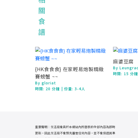
麻婆豆腐
By Leungra
{HK食食食} 在家輕易炮製精緻
時間:
15 分
賽螃蟹 ~~
By gloriat
時間:
20 分鐘
| 份量: 3-4人
重要聲明：生活易會員於本網站內所發表的全部內容為即時
更新，因此生活易不會預先審查任何內容，並不會保證其準