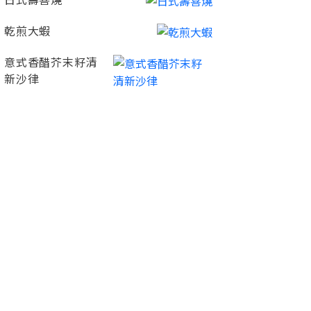
日式壽喜燒
乾煎大蝦
意式香醋芥末籽清
新沙律