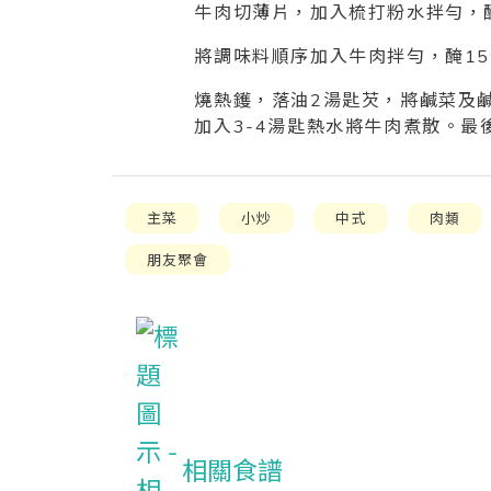
牛肉切薄片，加入梳打粉水拌勻，
將調味料順序加入牛肉拌勻，醃1
燒熱鑊，落油2湯匙芡，將鹹菜及
加入3-4湯匙熱水將牛肉煮散。
主菜
小炒
中式
肉類
朋友聚會
相關食譜