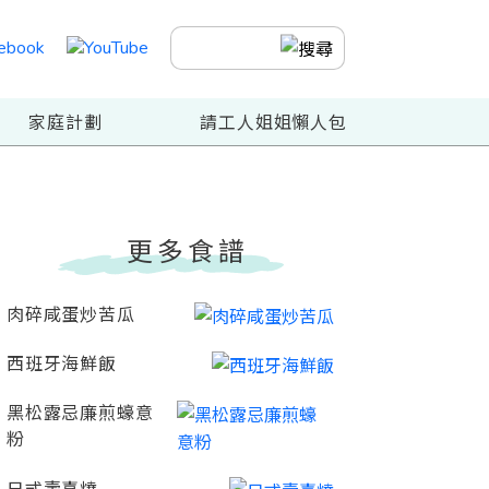
家庭計劃
請工人姐姐懶人包
更多食譜
肉碎咸蛋炒苦瓜
西班牙海鮮飯
黑松露忌廉煎蠔意
粉