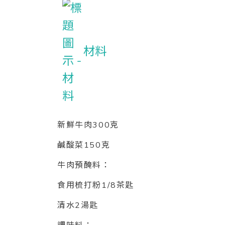
材料
新鮮牛肉300克
鹹酸菜150克
牛肉預醃料：
食用梳打粉1/8茶匙
清水2湯匙