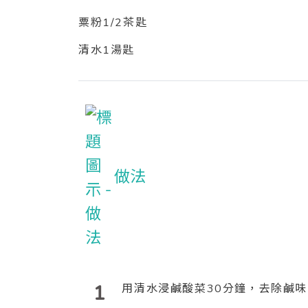
粟粉1/2茶匙
清水1湯匙
做法
1
用清水浸鹹酸菜30分鐘，去除鹹