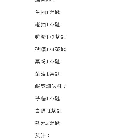
調味料：
生抽1湯匙
老抽1茶匙
雞粉1/2茶匙
砂糖1/4茶匙
粟粉1茶匙
菜油1茶匙
鹹菜調味料：
砂糖1茶匙
白醋 1茶匙
熱水3湯匙
芡汁：