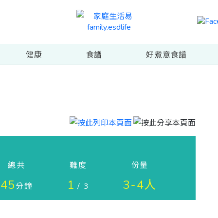
健康
食譜
好煮意食譜
總共
難度
份量
45
1
3-4人
分鐘
/ 3