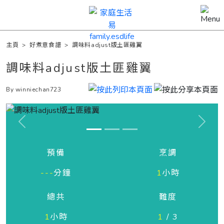
主頁
>
好煮意食譜
>
調味料adjust版土匪雞翼
調味料adjust版土匪雞翼
By winniechan723
Previous
Next
預備
烹調
---
分鐘
1
小時
總共
難度
1
小時
1
/ 3