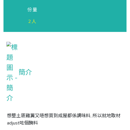
份量
2人
簡介
想整土匪雞翼又唔想買到成屋都係調味料, 所以就地取材
adjust咗個醃料