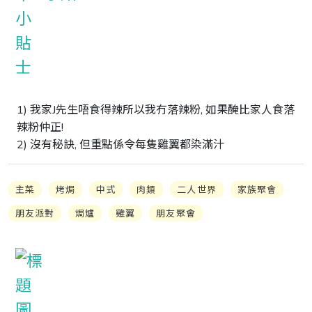
1) 我家J先生唔食得辣所以我冇落辣粉, 如果醃比家人食落
辣粉仲正!

2) 沒有秘訣, 但重點係令每隻雞翼都染滿汁
主菜
烤焗
中式
肉類
二人世界
家族聚會
朋友派對
焗爐
雞翼
朋友聚會