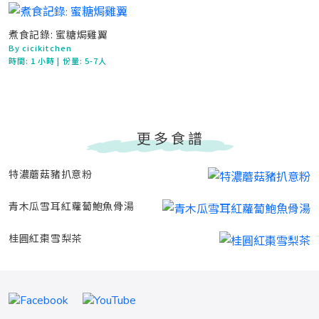
煮食記錄: 蜜糖焗雞翼
By cicikitchen
時間:
1 小時
| 份量: 5-7人
更多食譜
特濃蘑菇豬扒意粉
青木瓜雪耳紅蘿蔔鮑魚骨湯
桂圓紅棗雪梨茶