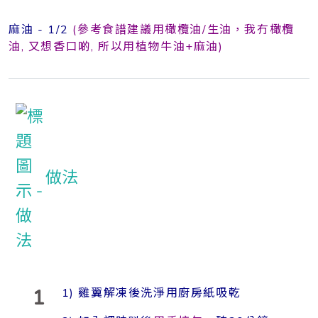
麻油 - 1/2
(參考食譜建議用橄欖油/生油，我冇橄欖
油, 又想香口啲, 所以用植物牛油+麻油)
做法
1
1) 雞翼解凍後洗淨用廚房紙吸乾