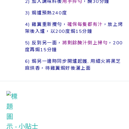
2) 加入調味料後
用手捽勻
，醃30分鐘
3) 焗爐預熱240度
4) 雞翼重新攪勻，
確保每隻都有汁
，放上烤
架後入爐，以200度焗15分鐘
5) 反到另一面，
將剩餘醃汁倒上掃勻
，200
度再焗15分鐘
6) 焗另一邊時同步開爐起鑊, 用細火將黑芝
麻烘香，待雞翼焗好後灑上面
小貼士