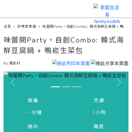
主頁
>
好煮意食譜
>
味蕾開Party。自創Combo: 韓式海觧豆腐鍋 + 鴨崧
生菜包
味蕾開Party。自創Combo: 韓式海
觧豆腐鍋 + 鴨崧生菜包
By 獨家村
Previous
Next
預備
烹調
---
分鐘
1
小時
總共
難度