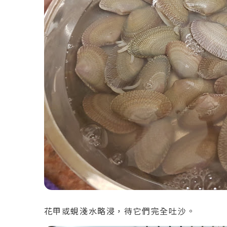
花甲或蜆淺水略浸，待它們完全吐沙。