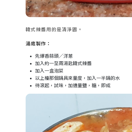
韓式辣醬用的是清淨園。
湯底製作：
先爆香蒜頭／洋蔥
加入約一至兩湯匙韓式辣醬
加入一盒泡菜
以上檯那個鍋具來量度，加入一半鍋的水
待滾起，試味，加適量鹽，糖，即成