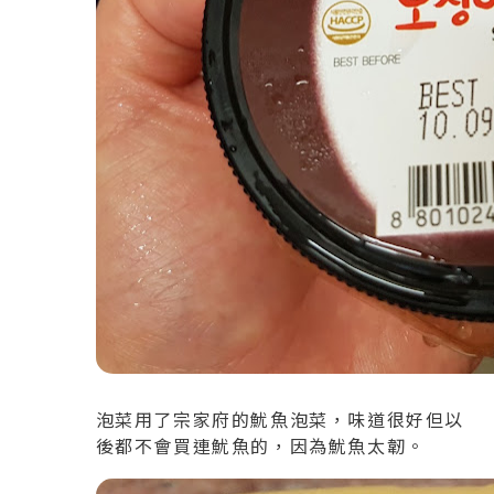
泡菜用了宗家府的魷魚泡菜，味道很好但以
後都不會買連魷魚的，因為魷魚太韌。