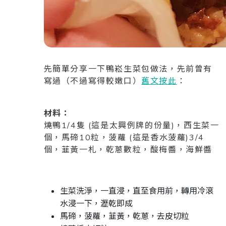
先簡單分享一下鴨崧生菜包做法，先前曾有
寫過（不過寫得較嫩口）
舊文按此
：
材料：
燒鴨1/4隻 (這是太興例牌的份量)，西生菜一
個，馬碲10粒，菠蘿 (這是香水菠蘿)3/4
個，韮黃一札，乾蔥數粒，酸梅醬，海鮮醬
生菜洗淨，一直浸，直至食用前，轉用冷滾
水浸一下，瀝乾即成
馬碲，菠蘿，韮黃，乾蔥，去皮切粒