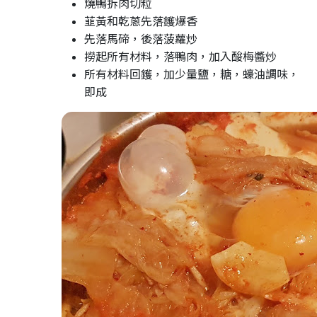
燒鴨拆肉切粒
韮黃和乾蔥先落鑊爆香
先落馬碲，後落菠蘿炒
撈起所有材料，落鴨肉，加入酸梅醬炒
所有材料回鑊，加少量鹽，糖，蠔油調味，
即成