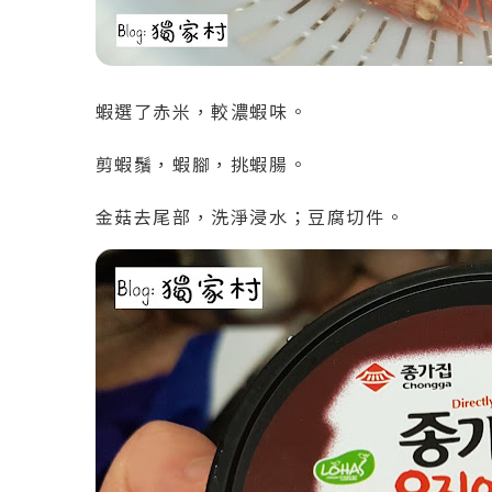
蝦選了赤米，較濃蝦味。
剪蝦鬚，蝦腳，挑蝦腸。
金菇去尾部，洗淨浸水；豆腐切件。