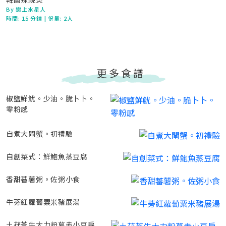
By 戀上水星人
時間:
15 分鐘
| 份量: 2人
更多食譜
椒鹽鮮魷。少油。脆卜卜。
零粉感
自煮大閘蟹。初禮驗
自創菜式：鮮鮑魚蒸豆腐
香甜蕃薯粥。佐粥小食
牛蒡紅蘿蔔粟米豬展湯
土茯苓牛大力粉葛赤小豆扁