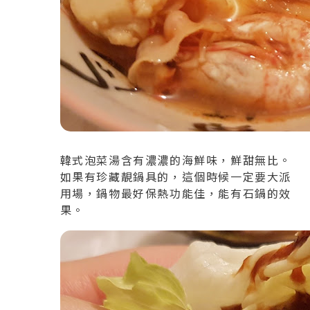
韓式泡菜湯含有濃濃的海鮮味，鮮甜無比。
如果有珍藏靚鍋具的，這個時候一定要大派
用場，鍋物最好保熱功能佳，能有石鍋的效
果。