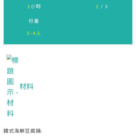
1
小時
1
/ 3
份量
3-4人
材料
韓式海觧豆腐鍋: