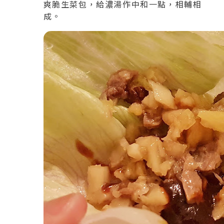
爽脆生菜包，給濃湯作中和一點，相輔相
成。