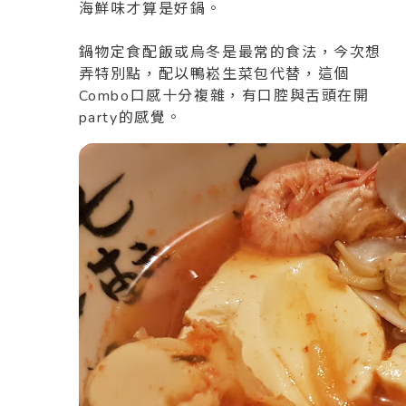
海鮮味才算是好鍋。
鍋物定食配飯或烏冬是最常的食法，今次想
弄特別點，配以鴨崧生菜包代替，這個
Combo口感十分複雜，有口腔與舌頭在開
party的感覺。