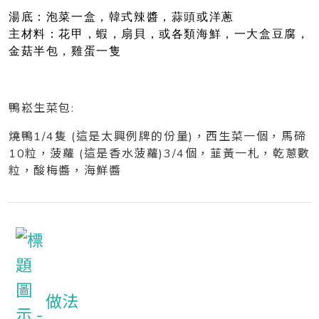
湯底：泡菜一盒，韓式辣醬，蒜頭或洋蔥
主材料：花甲，蝦，扇貝，或各類海鮮，一大盒豆腐，
金菇半包，雞蛋一隻
鴨崧生菜包:
燒鴨1/4隻 (這是太興例牌的份量)，西生菜一個，馬碲
10粒，菠蘿 (這是香水菠蘿)3/4個，韮黃一札，乾蔥數
粒，酸梅醬，海鮮醬
做法