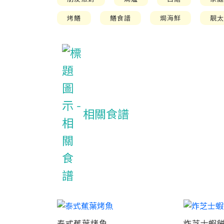
烤鱔
鱔食譜
焗海鮮
靚
相關食譜
泰式蕉葉烤魚
炸芝士蝦