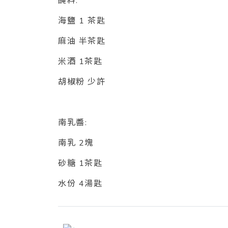
醃料:
海鹽 1 茶匙
麻油 半茶匙
米酒 1茶匙
胡椒粉 少許
南乳醬:
南乳 2塊
砂糖 1茶匙
水份 4湯匙