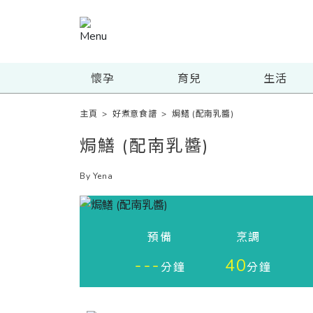
懷孕
育兒
生活
主頁
>
好煮意食譜
>
焗鱔 (配南乳醬)
焗鱔 (配南乳醬)
By Yena
預備
烹調
---
40
分鐘
分鐘