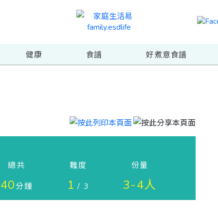
健康
食譜
好煮意食譜
總共
難度
份量
40
1
3-4人
分鐘
/ 3