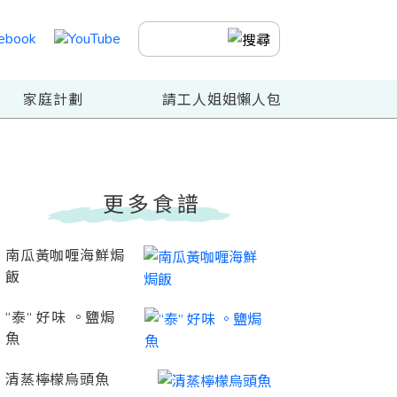
家庭計劃
請工人姐姐懶人包
更多食譜
南瓜黃咖喱海鮮焗
飯
“泰” 好味 。鹽焗
魚
清蒸檸檬烏頭魚