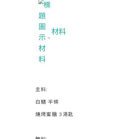
材料
主料:
白鱔 半條
燒烤蜜糖 3湯匙