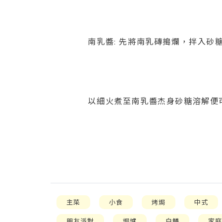
南乳醬: 先將南乳磚搗爛，拌入砂
以細火煮至南乳醬杰身砂糖溶解便
主菜
小食
烤焗
中式
朋友派對
焗爐
白鱔
家