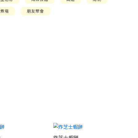
太煮塲
朋友聚會
餅
炸芝士蝦餅