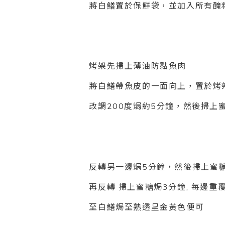
將白鱔置於保鮮袋，並加入所有醃料
烤架先掃上薄油防黏魚肉
將白鱔帶魚皮的一面向上，置於烤
改調200度焗約5分鐘，
然後掃上
反轉另一邊焗5分鐘，然後掃上蜜糖
再反轉 掃上蜜糖焗3分鐘, 每邊重覆
至白鱔焗至熟透呈金黃色便可