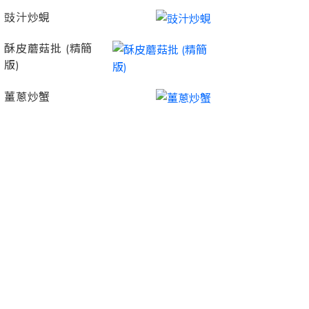
豉汁炒蜆
酥皮蘑菇批 (精簡
版)
薑蔥炒蟹