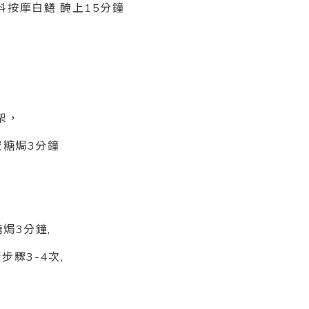
按摩白鱔 醃上15分鐘
架，
蜜糖焗3分鐘
焗3分鐘,
步驟3-4次,