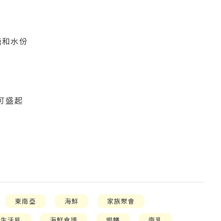
糖和水份
可盛起
東南亞
海鮮
家族聚會
庭生活易
海鮮食譜
焗鱔
南乳