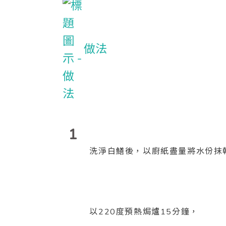
做法
1
洗淨白鱔後，以廚紙盡量將水份抹
以220度預熱焗爐15分鐘，