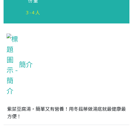
份量
3-4人
簡介
紫菜豆腐湯，簡單又有營養！用冬菇蒂做湯底就最健康最
方便！