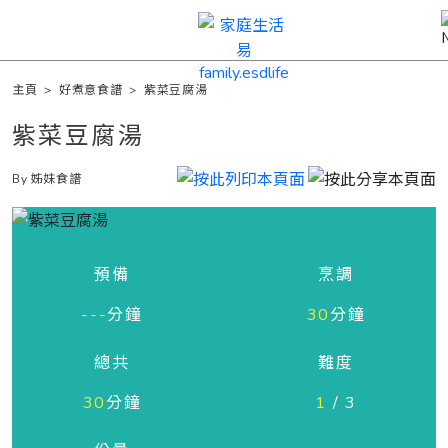
主頁
>
好煮意食譜
>
紫菜豆腐湯
紫菜豆腐湯
By 姊妹食譜
預備
烹調
---
分鐘
30
分鐘
總共
難度
30
分鐘
1
/ 3