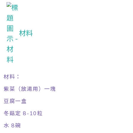
材料
材料：
紫菜（放湯用）一塊
豆腐一盒
冬菇定 8-10粒
水 8碗