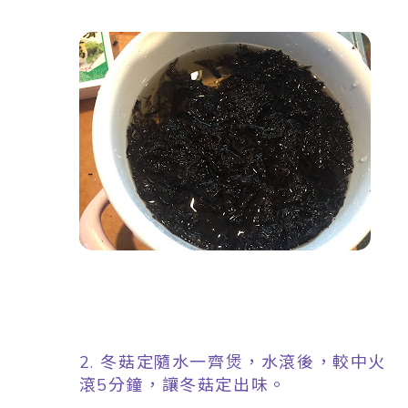
2. 冬菇定隨水一齊煲，水滾後，較中火
滾5分鐘，讓冬菇定出味。