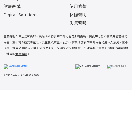
健康網購
使用條款
Digital Solutions
私隱聲明
免責聲明
重要聲明：生活易會員於本網站內所發表的全部內容為即時更新，因此生活易不會預先審查任何
內容，並不會保證其準確性、完整性及質量。 此外，會員所發表的全部內容均屬個人意見，並不
代表生活易之言論及立場。 如從而引起任何損失或法律糾紛，生活易概不負責。有關詳情請參閱
生活易的
免責聲明
。
© ESD Services Limited 2000-2026