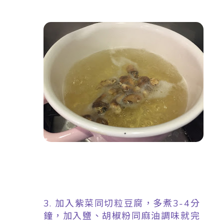
3. 加入紫菜同切粒豆腐，
多
煮
3-4分
鐘，加入
鹽、胡椒粉同麻油調味
就完