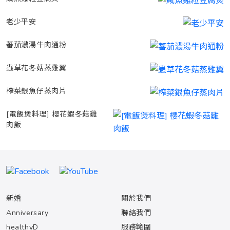
老少平安
蕃茄濃湯牛肉通粉
蟲草花冬菇蒸雞翼
榨菜銀魚仔蒸肉片
[電飯煲料理] 櫻花蝦冬菇雞
肉飯
新婚
關於我們
Anniversary
聯絡我們
healthyD
服務範圍