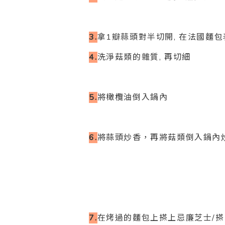
3.
拿1瓣蒜頭對半切開, 在法國麵
4.
洗淨菇類的雜質, 再切細
5.
將橄欖油倒入鍋內
6.
將蒜頭炒香，再將菇類倒入鍋內
7.
在烤過的麵包上搽上忌廉芝士/搽麵