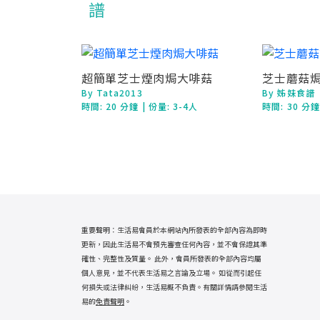
超簡單芝士煙肉焗大啡菇
芝士蘑菇
By Tata2013
By 姊妹食譜
時間:
20 分鐘
| 份量: 3-4人
時間:
30 分
重要聲明：生活易會員於本網站內所發表的全部內容為即時
更新，因此生活易不會預先審查任何內容，並不會保證其準
確性、完整性及質量。 此外，會員所發表的全部內容均屬
個人意見，並不代表生活易之言論及立場。 如從而引起任
何損失或法律糾紛，生活易概不負責。有關詳情請參閱生活
易的
免責聲明
。