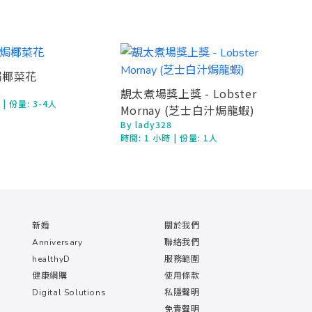
焗椰菜花
靚太煮場獎上獎 - Lobster
鐘
| 份量: 3-4人
Mornay (芝士白汁焗龍蝦)
By lady328
時間:
1 小時
| 份量: 1人
新婚
關於我們
Anniversary
聯絡我們
healthyD
服務範圍
健康網購
使用條款
Digital Solutions
私隱聲明
免責聲明