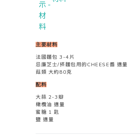
主要材料
法國麵包 3-4片
忌廉芝士/搽麵包用的CHEESE醬 適量
菇類 大約80克
配料
大蒜 2-3瓣
橄欖油 適量
蜜糖 1 匙
鹽 適量