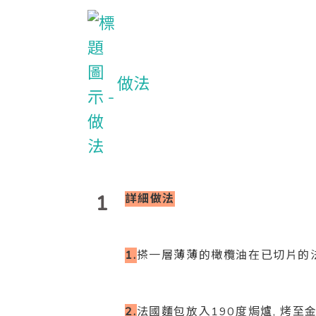
做法
1
詳細做法
1.
搽一層薄薄的橄欖油在已切片的
2.
法國麵包放入190度焗爐, 烤至