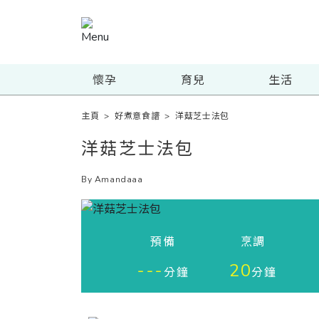
懷孕
育兒
生活
主頁
>
好煮意食譜
>
洋菇芝士法包
洋菇芝士法包
By Amandaaa
預備
烹調
---
20
分鐘
分鐘