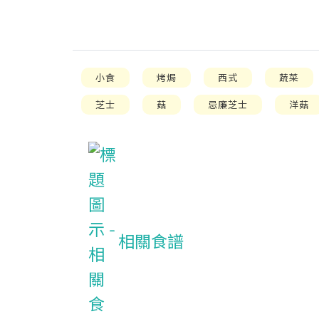
小食
烤焗
西式
蔬菜
芝士
菇
忌廉芝士
洋菇
相關食譜