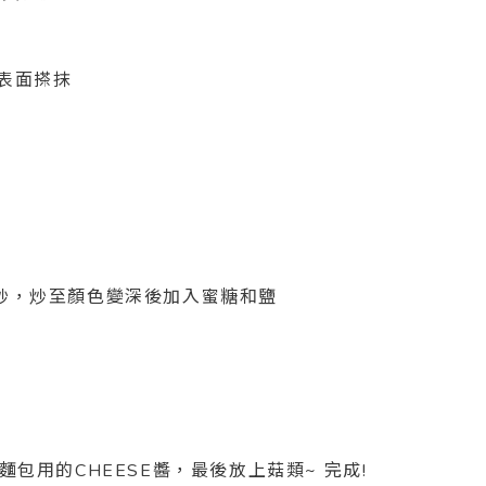
包表面搽抹
炒，炒至顏色變深後加入蜜糖和鹽
包用的CHEESE醬，最後放上菇類~ 完成!