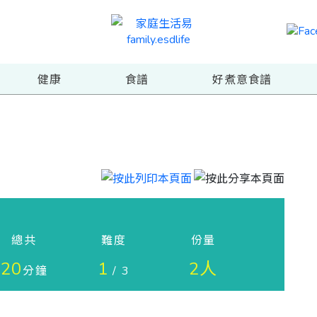
健康
食譜
好煮意食譜
總共
難度
份量
20
1
2人
分鐘
/ 3