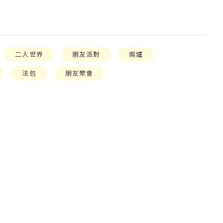
二人世界
朋友派對
焗爐
法包
朋友聚會