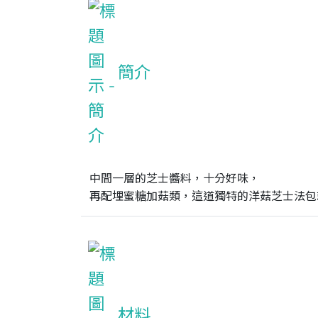
簡介
中間一層的芝士醬料，十分好味，

再配埋蜜糖加菇類，這道獨特的洋菇芝士法包就
材料