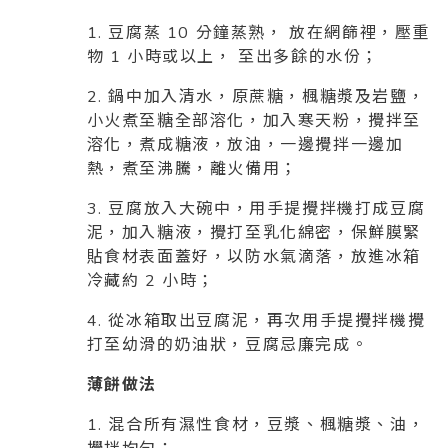
1. 豆腐蒸 10 分鐘蒸熟， 放在網篩裡，壓重
物 1 小時或以上， 至出多餘的水份；
2. 鍋中加入清水，原蔗糖，楓糖漿及岩鹽，
小火煮至糖全部溶化，加入寒天粉，攪拌至
溶化，煮成糖液，放油，一邊攪拌一邊加
熱，煮至沸騰，離火備用；
3. 豆腐放入大碗中，用手提攪拌機打成豆腐
泥，加入糖液，攪打至乳化綿密，保鮮膜緊
貼食材表面蓋好，以防水氣滴落，放進冰箱
冷藏約 2 小時；
4. 從冰箱取出豆腐泥，再次用手提攪拌機攪
打至幼滑的奶油狀，豆腐忌廉完成。
薄餅做法
1. 混合所有濕性食材，豆漿、楓糖漿、油，