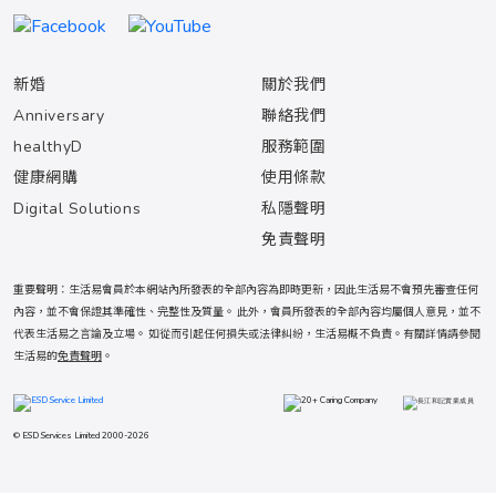
新婚
關於我們
Anniversary
聯絡我們
healthyD
服務範圍
健康網購
使用條款
Digital Solutions
私隱聲明
免責聲明
重要聲明：生活易會員於本網站內所發表的全部內容為即時更新，因此生活易不會預先審查任何
內容，並不會保證其準確性、完整性及質量。 此外，會員所發表的全部內容均屬個人意見，並不
代表生活易之言論及立場。 如從而引起任何損失或法律糾紛，生活易概不負責。有關詳情請參閱
生活易的
免責聲明
。
© ESD Services Limited 2000-2026