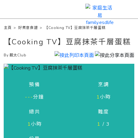
主頁
>
好煮意食譜
>
【Cooking TV】豆腐抹茶千層蛋糕
【Cooking TV】豆腐抹茶千層蛋糕
By 靚太Club
預備
烹調
---
分鐘
1
小時
總共
難度
1
小時
1
/ 3