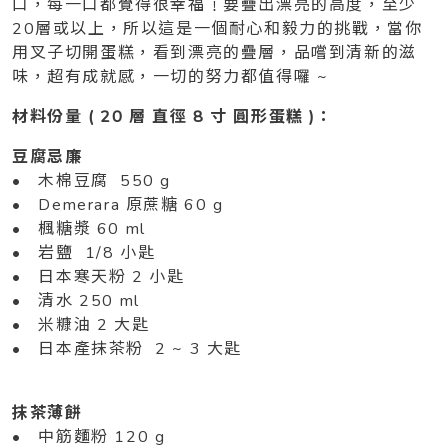
口，每一口都覺得很幸福﹗要疊出漂亮的高度，至少
20層或以上，所以這是一個耐心和毅力的挑戰，當你
用叉子切開蛋糕，看到漂亮的疊層，品嚐到清新的滋
味，超有成就感，一切的努力都值得囉 ~
材料份量 ( 20 層 直徑 8 寸 圓形蛋糕 )：
豆腐忌廉
• 木棉豆腐 550 g
• Demerara 原蔗糖 60 g
• 楓糖漿 60 ml
• 岩鹽 1/8 小匙
• 日本寒天粉 2 小匙
• 清水 250 ml
• 米糠油 2 大匙
• 日本產抹茶粉 2 ~ 3 大匙
抹茶薄餅
• 中筋麵粉 120 g