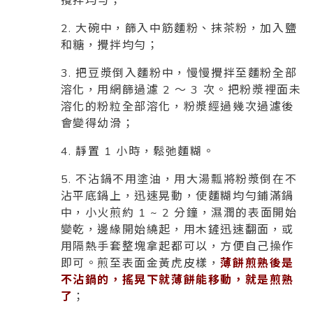
攪拌均勻；
2. 大碗中，篩入中筋麵粉、抹茶粉，加入鹽
和糖，攪拌均勻；
3. 把豆漿倒入麵粉中，慢慢攪拌至麵粉全部
溶化，用網篩過濾 2 ～ 3 次。把粉漿裡面未
溶化的粉粒全部溶化，粉漿經過幾次過濾後
會變得幼滑；
4. 靜置 1 小時，鬆弛麵糊。
5. 不沾鍋不用塗油，用大湯瓢將粉漿倒在不
沾平底鍋上，迅速晃動，使麵糊均勻鋪滿鍋
中，小火煎約 1 ~ 2 分鐘，濕潤的表面開始
變乾，邊緣開始繞起，用木鏟迅速翻面，或
用隔熱手套整塊拿起都可以，方便自己操作
即可。煎至表面金黃虎皮樣，
薄餅煎熟後是
不沾鍋的，搖晃下就薄餅能移動，就是煎熟
了
；