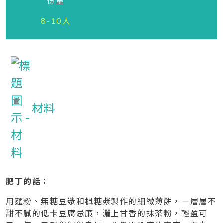
份量
8-10人
材料
肥丁的話：
用麵粉、無糖豆漿和楓糖漿製作的細緻薄餅，一層層不
甜不膩的低卡豆腐忌廉，灑上甘香的抹茶粉，輕盈可