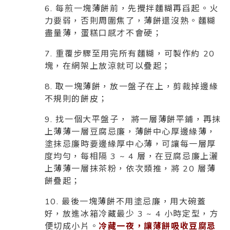
6. 每煎一塊薄餅前，先攪拌麵糊再舀起。火
力要弱，否則周圍焦了，薄餅還沒熟。麵糊
盡量薄，蛋糕口感才不會硬；
7. 重覆步驟至用完所有麵糊，可製作約 20
塊，在網架上放涼就可以疊起；
8. 取一塊薄餅，放一盤子在上，剪裁掉邊緣
不規則的餅皮；
9. 找一個大平盤子， 將一層薄餅平鋪，再抹
上薄薄一層豆腐忌廉，薄餅中心厚邊緣薄，
塗抹忌廉時要邊緣厚中心薄，可讓每一層厚
度均勻，每相隔 3 ~ 4 層，在豆腐忌廉上灑
上薄薄一層抹茶粉，依次類推，將 20 層薄
餅疊起；
10. 最後一塊薄餅不用塗忌廉，用大碗蓋
好，放進冰箱冷藏最少 3 ~ 4 小時定型，方
便切成小片。
冷藏一夜，讓薄餅吸收豆腐忌