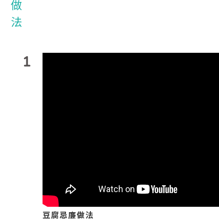
1
豆腐忌廉做法