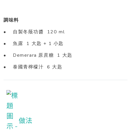
調味料
•
120 ml
自製冬蔭功醬
•
1
+ 1
魚露
大匙
小匙
• Demerara
1
原蔗糖
大匙
•
6
泰國青檸檬汁
大匙
做法