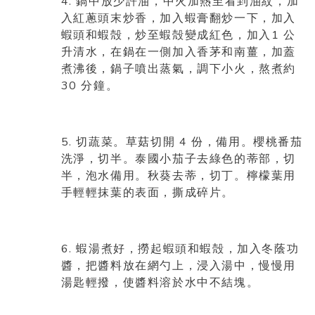
4.
鍋中放少許油，中火加熱至看到油紋，加
入紅蔥頭末炒香，加入蝦膏翻炒一下，加入
1
蝦頭和蝦殻，炒至蝦殻變成紅色，加入
公
升清水，在鍋在一側加入香茅和南薑，加蓋
煮沸後，鍋子噴出蒸氣，調下小火，熬煮約
30
分鐘。
5.
4
切蔬菜。草菇切開
份，備用。櫻桃番茄
洗淨，切半。泰國小茄子去綠色的蒂部，切
半，泡水備用。秋葵去蒂，切丁。檸檬葉用
手輕輕抹葉的表面，撕成碎片。
6.
蝦湯煮好，撈起蝦頭和蝦殻，加入冬蔭功
醬，把醬料放在網勺上，浸入湯中，慢慢用
湯匙輕撥，使醬料溶於水中不結塊。