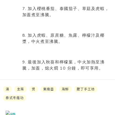
7.
加入櫻桃番茄、泰國茄子、草菇及虎蝦，
加蓋煮至沸騰。
8.
加入虎蝦、原蔗糖、魚露、檸檬汁及椰
漿，中火煮至沸騰。
9.
最後加入秋葵和檸檬葉，中火加熱至沸
10
騰，加蓋，熄火燜
分鐘，即可享用。
湯
主菜
煲
東南亞
海鮮
肥丁手工坊
泰式冬蔭功