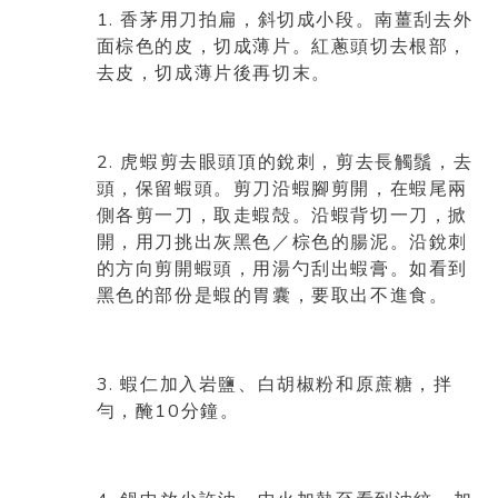
1.
香茅用刀拍扁，斜切成小段。南薑刮去外
面棕色的皮，切成薄片。紅蔥頭切去根部，
去皮，切成薄片後再切末。
2.
虎蝦剪去眼頭頂的銳刺，剪去長觸鬚，去
頭，保留蝦頭。剪刀沿蝦腳剪開，在蝦尾兩
側各剪一刀，取走蝦殻。沿蝦背切一刀，掀
開，用刀挑出灰黑色／棕色的腸泥。沿銳刺
的方向剪開蝦頭，用湯勺刮出蝦膏。如看到
黑色的部份是蝦的胃囊，要取出不進食。
3.
蝦仁加入岩鹽、白胡椒粉和原蔗糖，拌
10
勻，醃
分鐘。