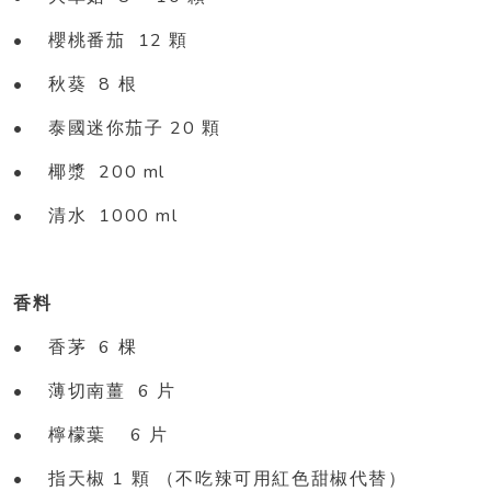
•
12
櫻桃番茄
顆
•
8
秋葵
根
•
20
泰國迷你茄子
顆
•
200 ml
椰漿
•
1000 ml
清水
香料
•
6
香茅
棵
•
6
薄切南薑
片
•
6
檸檬葉
片
•
1
指天椒
顆
（不吃辣可用紅色甜椒代替）