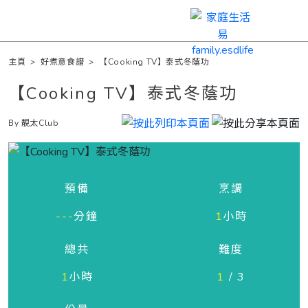
主頁
>
好煮意食譜
>
【Cooking TV】泰式冬蔭功
【Cooking TV】泰式冬蔭功
By 靚太Club
預備
烹調
---
分鐘
1
小時
總共
難度
1
小時
1
/ 3