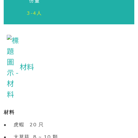
份量
3-4人
材料
材料
•
20
虎蝦
只
•
8 ~ 10
大草菇
顆