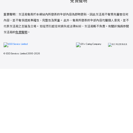
免責聲明
重要聲明：生活易會員於本網站內所發表的全部內容為即時更新，因此生活易不會預先審查任何
內容，並不會保證其準確性、完整性及質量。 此外，會員所發表的全部內容均屬個人意見，並不
代表生活易之言論及立場。 如從而引起任何損失或法律糾紛，生活易概不負責。有關詳情請參閱
生活易的
免責聲明
。
© ESD Services Limited 2000-2026