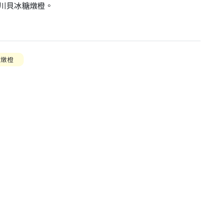
川貝冰糖燉橙。
糖燉橙