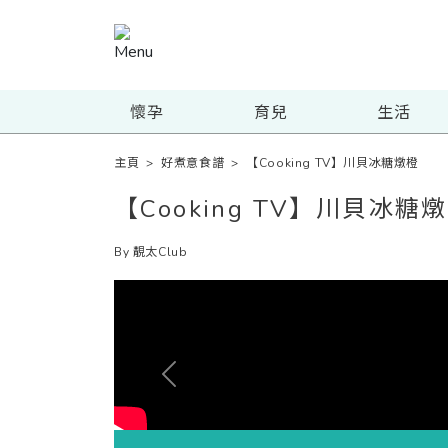
懷孕
育兒
生活
主頁
>
好煮意食譜
>
【Cooking TV】川貝冰糖燉橙
【Cooking TV】川貝冰糖
By 靚太Club
Previous