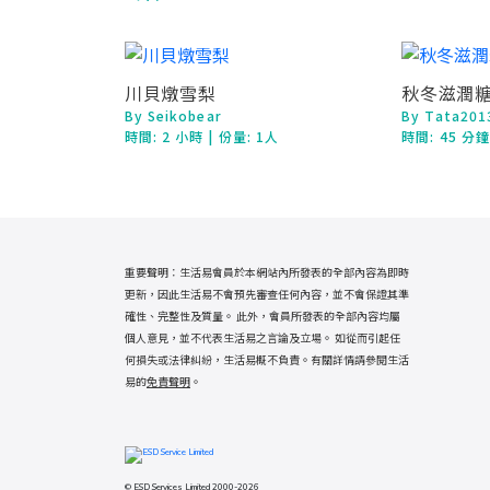
川貝燉雪梨
秋冬滋潤
By Seikobear
By Tata201
時間:
2 小時
| 份量: 1人
時間:
45 分
重要聲明：生活易會員於本網站內所發表的全部內容為即時
更新，因此生活易不會預先審查任何內容，並不會保證其準
確性、完整性及質量。 此外，會員所發表的全部內容均屬
個人意見，並不代表生活易之言論及立場。 如從而引起任
何損失或法律糾紛，生活易概不負責。有關詳情請參閱生活
易的
免責聲明
。
© ESD Services Limited 2000-2026