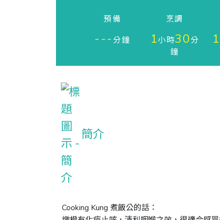
預備
烹調
---
1
30
1
分鐘
小時
分
鐘
簡介
Cooking Kung 煮飯公的話：
