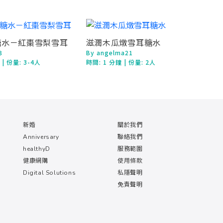
糖水－紅棗雪梨雪耳
滋潤木瓜燉雪耳糖水
3
By angelma21
鐘
| 份量: 3-4人
時間:
1 分鐘
| 份量: 2人
新婚
關於我們
Anniversary
聯絡我們
healthyD
服務範圍
健康網購
使用條款
Digital Solutions
私隱聲明
免責聲明