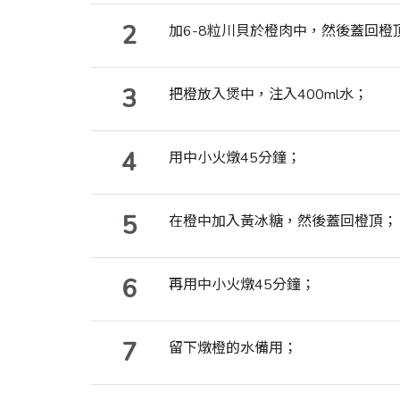
2
加6-8粒川貝於橙肉中，然後蓋回橙
3
把橙放入煲中，注入400ml水；
4
用中小火燉45分鐘；
5
在橙中加入黃冰糖，然後蓋回橙頂；
6
再用中小火燉45分鐘；
7
留下燉橙的水備用；