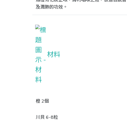
燉橙有化痰止咳，清利咽喉之效，很適合感冒
及潤肺的功效。
材料
橙 2個
川貝 6-8粒