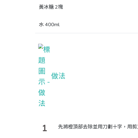
黃冰糖 2塊
水 400ml
做法
1
先將橙頂部去除並用刀劃十字，用剪