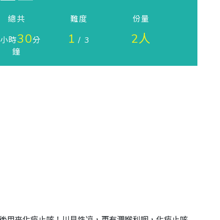
總共
難度
份量
30
1
2人
小時
分
/ 3
鐘