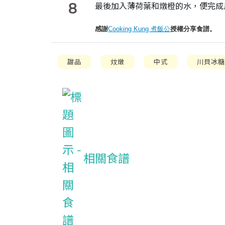
8
最後加入薄荷葉和燉橙的水，便完成
感謝
Cooking Kung 煮飯公
授權分享食譜。
甜品
炆燉
中式
川貝冰
相關食譜