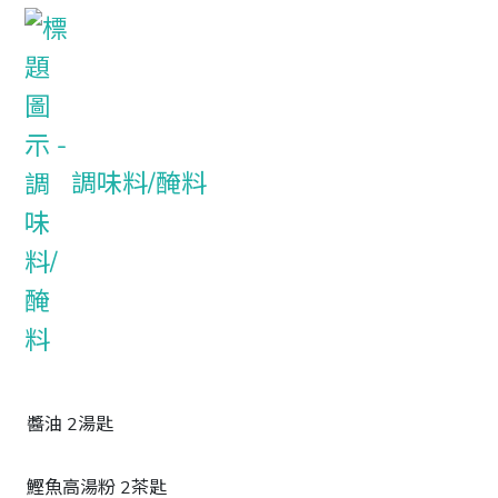
調味料/醃料
醬油 2湯匙
鰹魚高湯粉 2茶匙