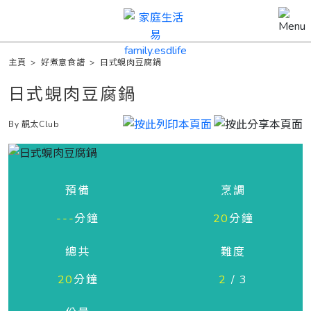
主頁
>
好煮意食譜
>
日式蜆肉豆腐鍋
日式蜆肉豆腐鍋
By 靚太Club
預備
烹調
---
分鐘
20
分鐘
總共
難度
20
分鐘
2
/ 3