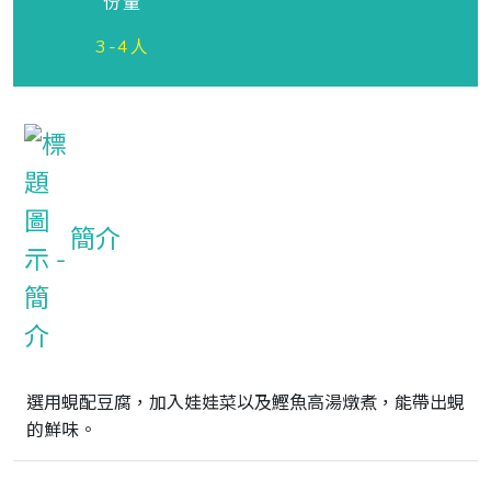
份量
3-4人
簡介
選用蜆配豆腐，加入娃娃菜以及鰹魚高湯燉煮，能帶出蜆
的鮮味。