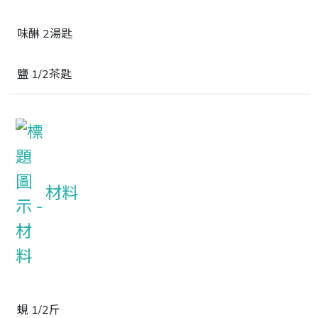
味醂 2湯匙
鹽 1/2茶匙
材料
蜆 1/2斤