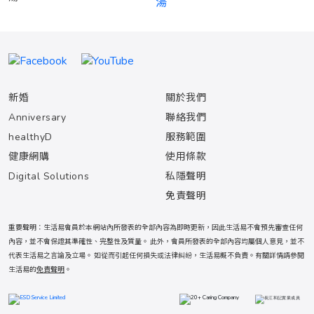
新婚
關於我們
Anniversary
聯絡我們
healthyD
服務範圍
健康網購
使用條款
Digital Solutions
私隱聲明
免責聲明
重要聲明：生活易會員於本網站內所發表的全部內容為即時更新，因此生活易不會預先審查任何
內容，並不會保證其準確性、完整性及質量。 此外，會員所發表的全部內容均屬個人意見，並不
代表生活易之言論及立場。 如從而引起任何損失或法律糾紛，生活易概不負責。有關詳情請參閱
生活易的
免責聲明
。