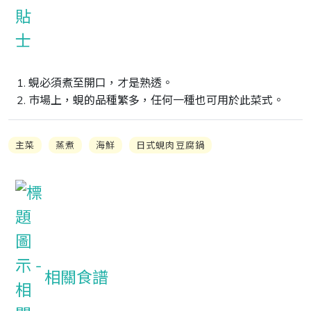
1. 蜆必須煮至開口，才是熟透。

2. 巿場上，蜆的品種繁多，任何一種也可用於此菜式。
主菜
蒸煮
海鮮
日式蜆肉豆腐鍋
相關食譜