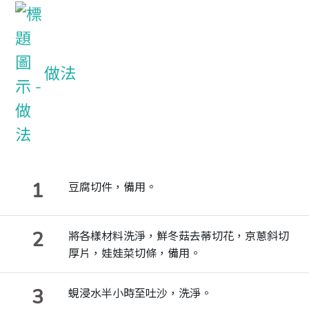
做法
1
豆腐切件，備用。
2
將各樣材料洗淨，鮮冬菇去蒂切花，京蔥斜切
厚片，娃娃菜切條，備用。
3
蜆浸水半小時至吐沙，洗淨。