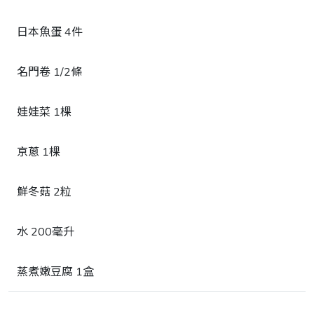
日本魚蛋 4件
名門卷 1/2條
娃娃菜 1棵
京蔥 1棵
鮮冬菇 2粒
水 200毫升
蒸煮嫩豆腐 1盒