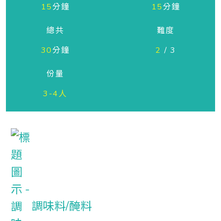
15
分鐘
15
分鐘
總共
難度
30
分鐘
2
/ 3
份量
3-4人
調味料/醃料