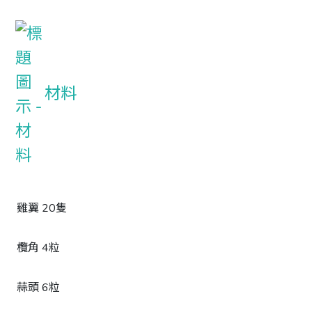
材料
雞翼 20隻
欖角 4粒
蒜頭 6粒