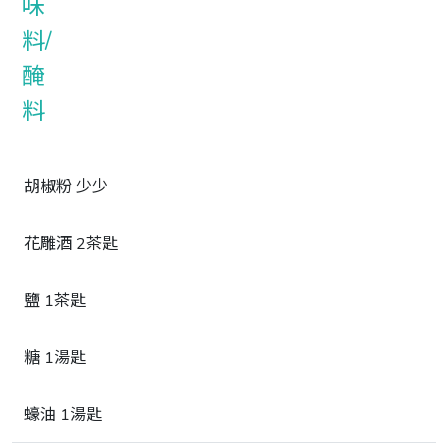
胡椒粉 少少
花雕酒 2茶匙
鹽 1茶匙
糖 1湯匙
蠔油 1湯匙