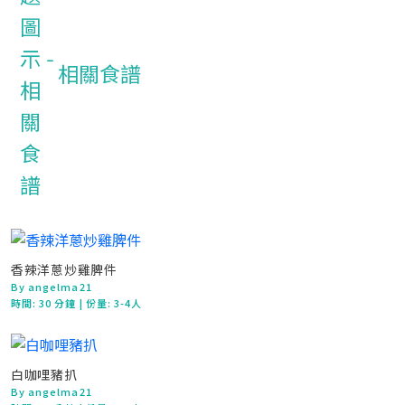
相關食譜
香辣洋蔥炒雞脾件
By angelma21
時間:
30 分鐘
| 份量: 3-4人
白咖哩豬扒
By angelma21