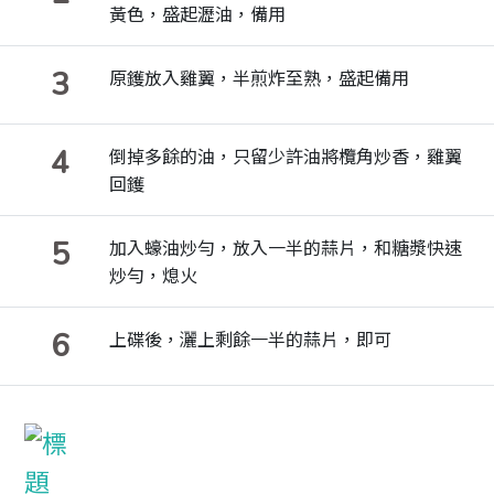
黃色，盛起瀝油，備用
3
原鑊放入雞翼，半煎炸至熟，盛起備用
4
倒掉多餘的油，只留少許油將欖角炒香，雞翼
回鑊
5
加入蠔油炒勻，放入一半的蒜片，和糖漿快速
炒勻，熄火
6
上碟後，灑上剩餘一半的蒜片，即可