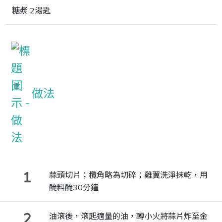
糖漿 2湯匙
做法
1
蒜頭切片；欖角略為切碎；雞翼洗淨抹乾，用
醃料醃30分鐘
2
油滾後，滾起適量的油，轉小火將蒜片炸至金