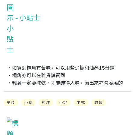
小貼士
‧如買到欖角有苦味，可以用些少糖和油蒸15分鐘

‧欖角亦可以在雜貨舖買到

‧雞翼一定要抹乾，才能醃得入味，煎出來亦會脆脆的
主菜
小食
煎炸
小炒
中式
肉類