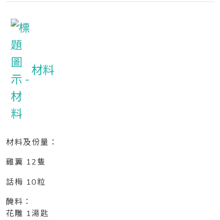
材料
材料及份量：
雞翼 12隻
話梅 10粒
醃料：
花雕 1湯匙