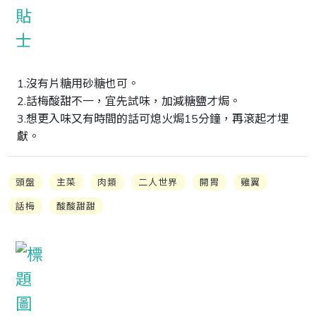
1.沒有片糖用砂糖也可。

2.話梅酸甜不一，宜先試味，加減糖鹽才焗。

3.想更入味又有時間的話可熄火焗15分鐘，再滾起才埋
獻。
頭盤
主菜
肉類
二人世界
開胃
雞翼
話梅
酸酸甜甜