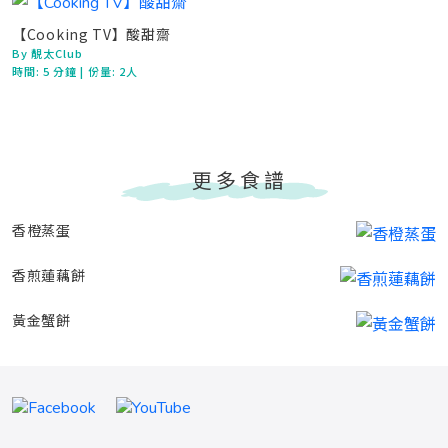
【Cooking TV】酸甜齋
By 靚太Club
時間:
5 分鐘
| 份量: 2人
更多食譜
香橙蒸蛋
香煎蓮藕餅
黃金蟹餅