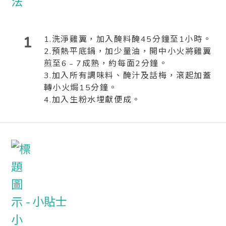
1
1.洗淨雞翼，加入醃料醃45分鐘至1小時。
2.預熱平底鍋，加少量油，開中小火將雞翼
煎至6﹣7成熟，約每面2分鐘。
3.加入所有調味料、醃汁及話梅，滾起加蓋
轉小火焗15分鐘。
4.加入生粉水埋獻便成。
小貼士