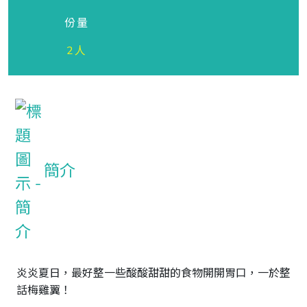
份量
2人
簡介
炎炎夏日，最好整一些酸酸甜甜的食物開開胃口，一於整
話梅雞翼！