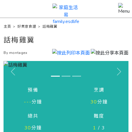
主頁
>
好煮意食譜
>
話梅雞翼
話梅雞翼
By montagex
Previous
Next
預備
烹調
---
分鐘
30
分鐘
總共
難度
30
分鐘
1
/ 3