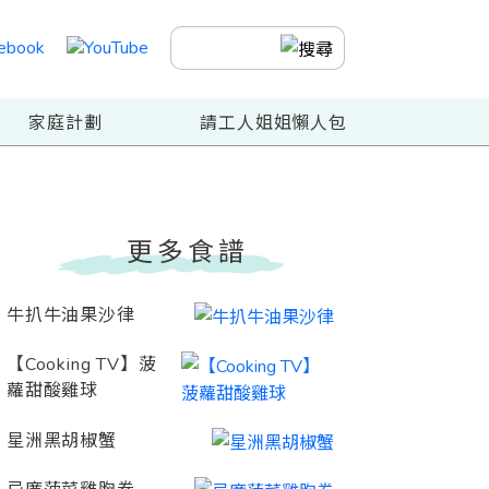
家庭計劃
請工人姐姐懶人包
更多食譜
牛扒牛油果沙律
【Cooking TV】菠
蘿甜酸雞球
星洲黑胡椒蟹