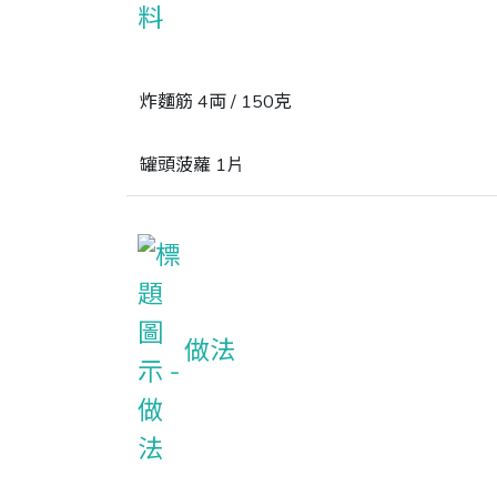
炸麵筋 4両 / 150克
罐頭菠蘿 1片
做法