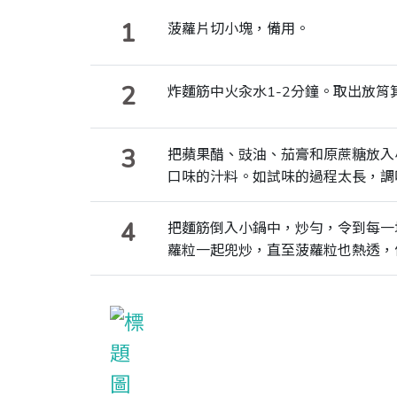
1
菠蘿片切小塊，備用。
2
炸麵筋中火汆水1-2分鐘。取出放
3
把蘋果醋、豉油、茄膏和原蔗糖放入
口味的汁料。如試味的過程太長，調
4
把麵筋倒入小鍋中，炒勻，令到每一
蘿粒一起兜炒，直至菠蘿粒也熱透，