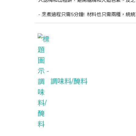
入話梅和山楂餅，避開糖精和人造色素。反之
- 烹煮過程只需5分鐘!  材料也只需兩種，
調味料/醃料