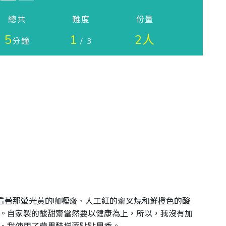
總共
難度
份量
5
1
2人
分鐘
/ 3
，看著那螢光黃的咖喱齋、人工紅的齋叉燒和鮮橙色的酸
。自家製的酸甜齋當然要以健康為上，所以，我沒有加