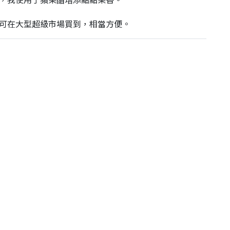
，我使用了蘋果醋增添點點果香。

統統可在大型超級市場買到，相當方便。