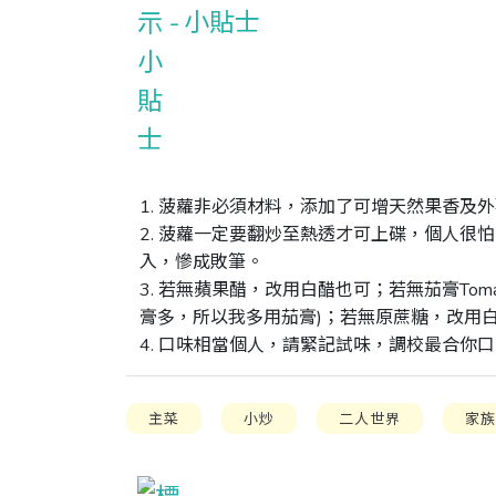
小貼士
1. 菠蘿非必須材料，添加了可增天然果香及外
2. 菠蘿一定要翻炒至熱透才可上碟，個人很
入，慘成敗筆。

3. 若無蘋果醋，改用白醋也可；若無茄膏Tomat
膏多，所以我多用茄膏)；若無原蔗糖，改用白
4. 口味相當個人，請緊記試味，調校最合你
主菜
小炒
二人世界
家