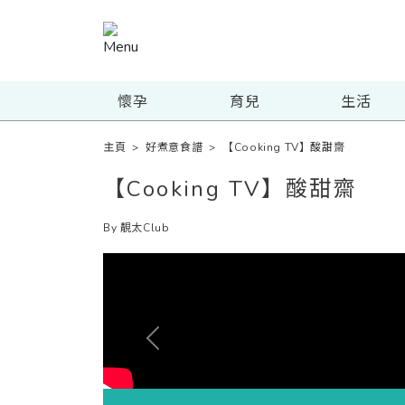
懷孕
育兒
生活
主頁
>
好煮意食譜
>
【Cooking TV】酸甜齋
【Cooking TV】酸甜齋
By 靚太Club
Previous