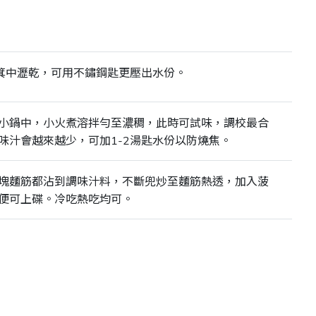
筲箕中瀝乾，可用不鏽鋼匙更壓出水份。
小鍋中，小火煮溶拌勻至濃稠，此時可試味，調校最合
味汁會越來越少，可加1-2湯匙水份以防燒焦。
塊麵筋都沾到調味汁料，不斷兜炒至麵筋熱透，加入菠
便可上碟。冷吃熱吃均可。