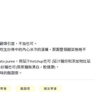
觀吸引度，不加也可。

怕吃生炒骨中的內心冰冷的菠蘿，那跟整個餸菜格格不
o puree，用茄汁Ketchup也可 (茄汁糖份和添加物比茄
砂糖也可(原蔗糖無漂白，較健康)。

口味的酸甜齋。
族聚會
酸甜齋
朋友聚會