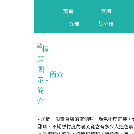
預備
烹調
---
5
分鐘
分鐘
簡介
- 坊間一般素食店的齋滷味，顏色極度鮮艷
甜齋，不期然忖度內裏究竟含有多少人造色素