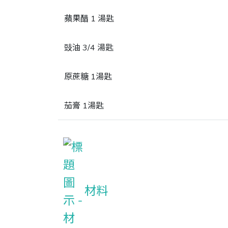
蘋果醋 1 湯匙
豉油 3/4 湯匙
原蔗糖 1湯匙
茄膏 1湯匙
材料