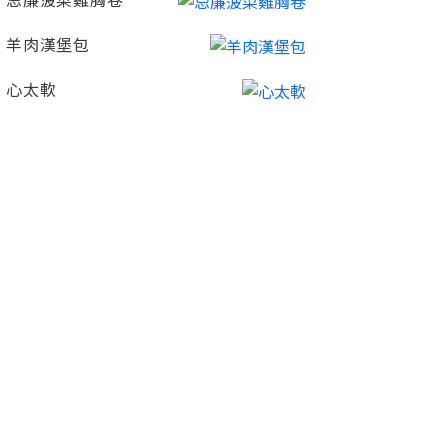
忌廉菠菜雞胸卷
羊肉漢堡包
心太軟