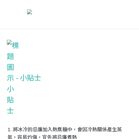
小貼士
1. 將冰冷的忌廉加入熱焦糖中，會因冷熱關係產生蒸
氣，容易灼傷，宜先將忌廉煮熱
