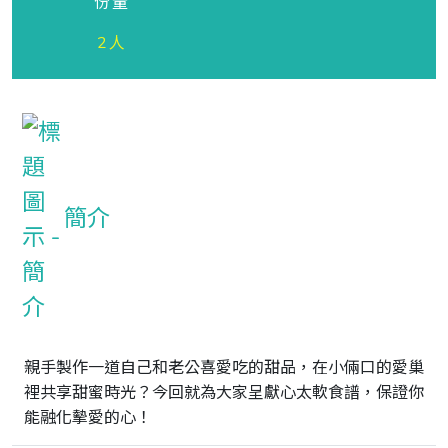
份量
2人
簡介
親手製作一道自己和老公喜愛吃的甜品，在小倆口的愛巢
裡共享甜蜜時光？今回就為大家呈獻心太軟食譜，保證你
能融化摰愛的心！