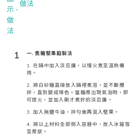
做法
1
一. 焦糖堅果餡製法
1. 在鍋中加入淡忌廉，以慢火煮至溫熱備
用。
2. 將白砂糖直接放入鍋裡煮溶，並不斷攪
拌，直到變成啡色。當糖漿出現氣泡時，即
可熄火，並加入剛才煮好的淡忌廉。
3. 加入無鹽牛油，拌勻後再混入堅果。
4. 將以上材料全部倒入容器中，放入冰箱雪
至漿狀。