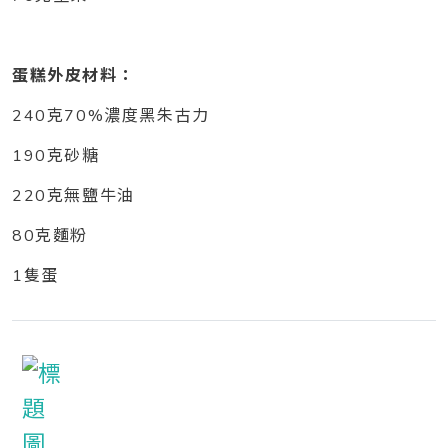
蛋糕外皮材料：
240克70%濃度黑朱古力
190克砂糖
220克無鹽牛油
80克麵粉
1隻蛋