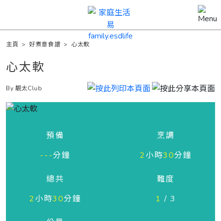
主頁
>
好煮意食譜
>
心太軟
心太軟
By 靚太Club
預備
烹調
---
分鐘
2
小時
30
分鐘
總共
難度
2
小時
30
分鐘
1
/ 3