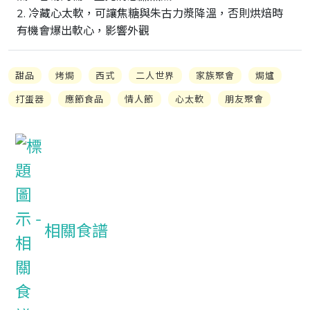
2. 冷藏心太軟，可讓焦糖與朱古力漿降溫，否則烘焙時
有機會爆出軟心，影響外觀
甜品
烤焗
西式
二人世界
家族聚會
焗爐
打蛋器
應節食品
情人節
心太軟
朋友聚會
相關食譜