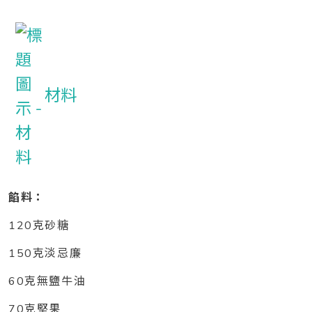
材料
餡料：
120克砂糖
150克淡忌廉
60克無鹽牛油
70克堅果