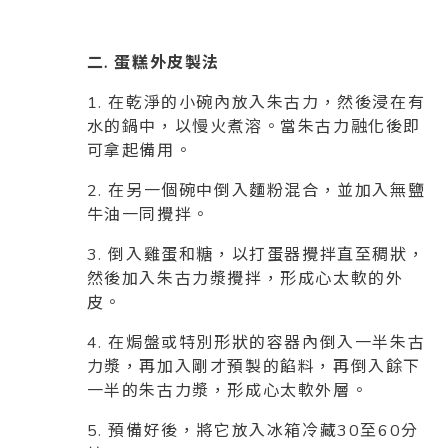
二. 蛋糕外皮製法
1. 在乾淨的小碗內放入朱古力，然後浸在有
水的鍋中，以慢火煮溶。當朱古力融化後即
可拿起備用。
2. 在另一個碗中倒入麵粉混合，並加入無鹽
牛油一同攪拌。
3. 倒入雞蛋和糖，以打蛋器攪拌直至稠狀，
然後加入朱古力漿攪拌，形成心太軟的外
皮。
4. 在焗盤或特別形狀的容器內倒入一半朱古
力漿，再加入剛才預製的餡料，再倒入餘下
一半的朱古力漿，形成心太軟外層。
5. 預備好後，將它放入冰箱冷藏30至60分