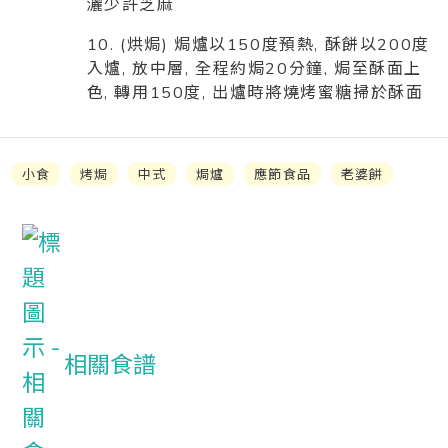
灑少許芝麻
10. (烘焗) 焗爐以150度預熱, 酥餅以200度
入爐, 放中層, 全程約焗20分鐘, 焗至酥面上
色, 轉用150度, 出爐時將燒烤蜜糖掃於酥面
小食
烤焗
中式
焗爐
應節食品
老婆餅
相關食譜