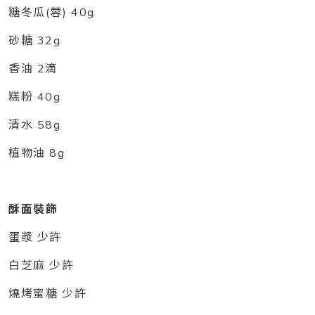
糖冬瓜(蓉) 40g
砂糖 32g
香油 2滴
糕粉 40g
清水 58g
植物油 8g
酥面裝飾
蛋漿 少許
白芝麻 少許
燒烤蜜糖 少許