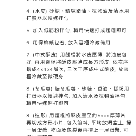
4. (水皮) 砂糖、精練豬油、植物油及清水用
打蛋器以慢速拌勻
5. 加入低筋粉拌勻, 轉用快速打成麵糰即可
6. 用保鮮紙包著, 放入雪櫃冷藏備用
7. (中式酥皮) 用麵棍將水皮壓薄, 將油皮包
好, 再用麵棍將酥皮壓薄成長方形皮, 依次序
摺成4x4x4層次, 三次工序成中式酥皮, 放雪
櫃冷藏至微硬身
8. (冬瓜蓉) 糖冬瓜蓉、砂糖、香油、糕粉用
打蛋器以慢速拌勻, 加入清水及植物油拌勻,
轉用快速輕打即可
9. (造形) 用麵棍將酥皮壓至約5mm厚薄片,
再切成方形小片, 包入餡料, 平均放焗盆上, 掃
一層蛋漿, 乾面及龜裂後再掃上一層蛋漿, 可