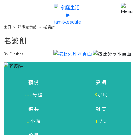
主頁
>
好煮意食譜
>
老婆餅
老婆餅
By Clothes
預備
烹調
---
分鐘
3
小時
總共
難度
3
小時
1
/ 3