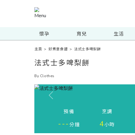
懷孕
育兒
生活
主頁
>
好煮意食譜
>
法式士多啤梨餅
法式士多啤梨餅
By Clothes
Previous
預備
烹調
---
4
分鐘
小時