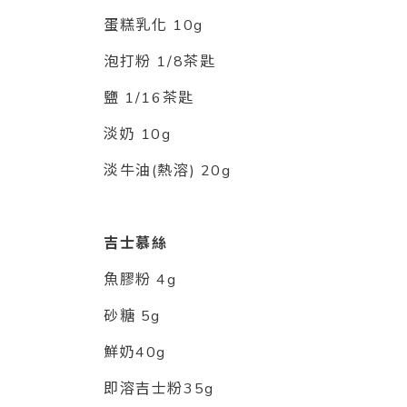
蛋糕乳化 10g
泡打粉 1/8茶匙
鹽 1/16茶匙
淡奶 10g
淡牛油(熱溶) 20g
吉士慕絲
魚膠粉 4g
砂糖 5g
鮮奶40g
即溶吉士粉35g