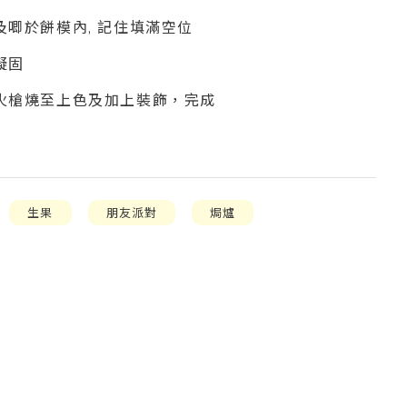
及唧於餅模內, 記住填滿空位
凝固
用火槍燒至上色及加上裝飾，完成
生果
朋友派對
焗爐