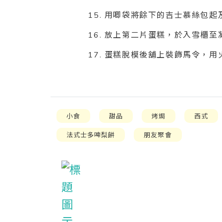
15. 用唧袋將餘下的吉士慕絲包起
16. 放上第二片蛋糕，於入雪櫃至
17. 蛋糕脫模後舖上裝飾馬令，
小食
甜品
烤焗
西式
法式士多啤梨餅
朋友聚會