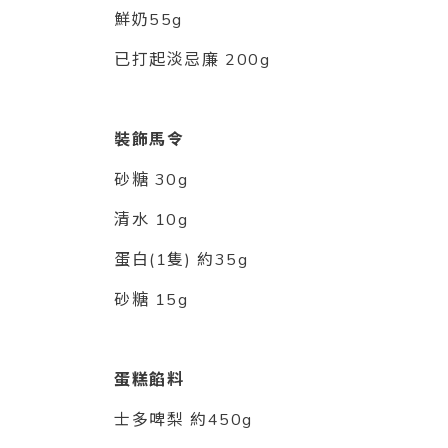
鮮奶55g
已打起淡忌廉 200g
裝飾馬令
砂糖 30g
清水 10g
蛋白(1隻) 約35g
砂糖 15g
蛋糕餡料
士多啤梨 約450g