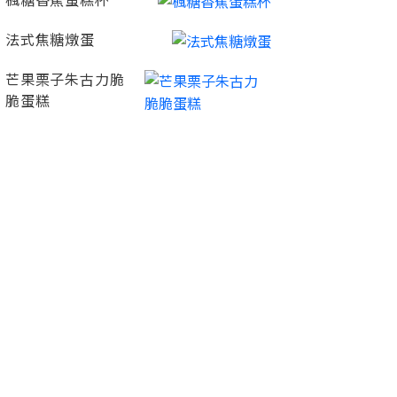
楓糖香蕉蛋糕杯
法式焦糖燉蛋
芒果栗子朱古力脆
脆蛋糕