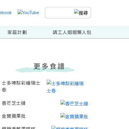
家庭計劃
請工人姐姐懶人包
更多食譜
士多啤梨彩繪瑞士
卷
香芒芝士撻
金寶蘋果批