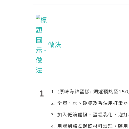
做法
1
1. (原味海綿蛋糕) 焗爐預熱至15
2. 全蛋、水、砂糖及香油用打蛋
3. 加入低筋麵粉、蛋糕乳化、泡
4. 用膠刮將盆邊既材料清理，轉