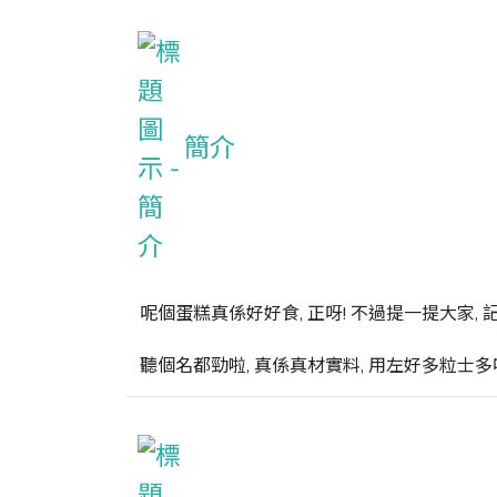
簡介
呢個蛋糕真係好好食, 正呀! 不過提一提大家, 
聽個名都勁啦, 真係真材實料, 用左好多粒士