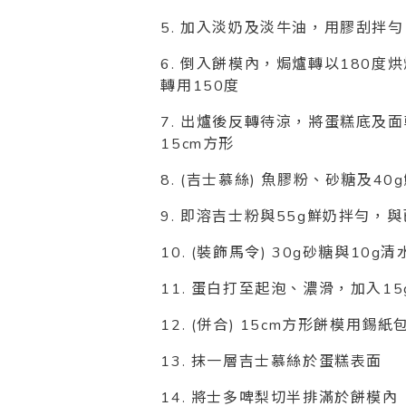
5. 加入淡奶及淡牛油，用膠刮拌勻
6. 倒入餅模內，焗爐轉以180
轉用150度
7. 出爐後反轉待涼，將蛋糕底及面
15cm方形
8. (吉士慕絲) 魚膠粉、砂糖及
9. 即溶吉士粉與55g鮮奶拌勻
10. (裝飾馬令) 30g砂糖與10g
11. 蛋白打至起泡、濃滑，加入
12. (併合) 15cm方形餅模用
13. 抹一層吉士慕絲於蛋糕表面
14. 將士多啤梨切半排滿於餅模內