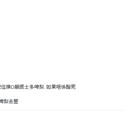
記住揀D靚既士多啤梨, 如果唔係酸死

多啤梨去整