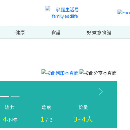
健康
食譜
好煮意食譜
Next
總共
難度
份量
4
1
3-4人
小時
/ 3