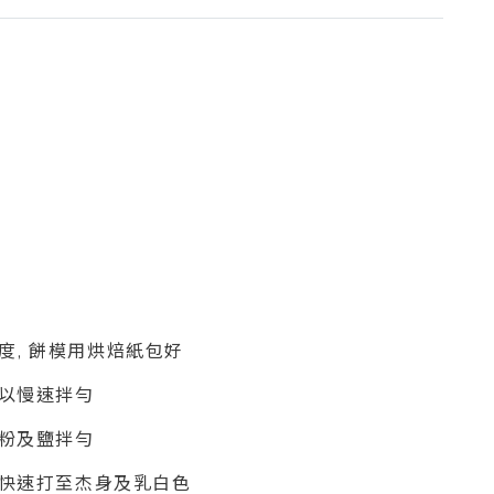
0度, 餅模用烘焙紙包好
器以慢速拌勻
打粉及鹽拌勻
用快速打至杰身及乳白色