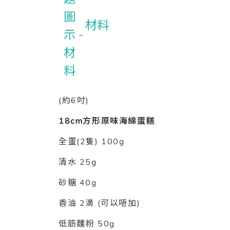
材料
(約6吋)
18cm方形原味海綿蛋糕
全蛋(2隻) 100g
清水 25g
砂糖 40g
香油 2滴 (可以唔加)
低筋麵粉 50g