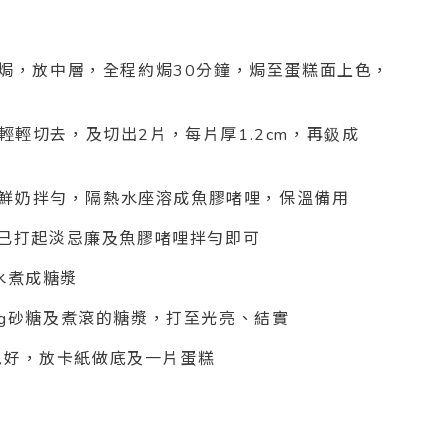
度烘焗，放中層，全程約焗30分鐘，焗至蛋糕面上色，
輕輕切去，及切出2片，每片厚1.2cm，再鈒成
40g鮮奶拌勻，隔熱水座溶成魚膠啫哩，保溫備用
，與已打起淡忌廉及魚膠啫哩拌勻即可
清水煮成糖漿
15g砂糖及煮滾的糖漿，打至光亮、結實
錫紙包好，放卡紙做底及一片蛋糕