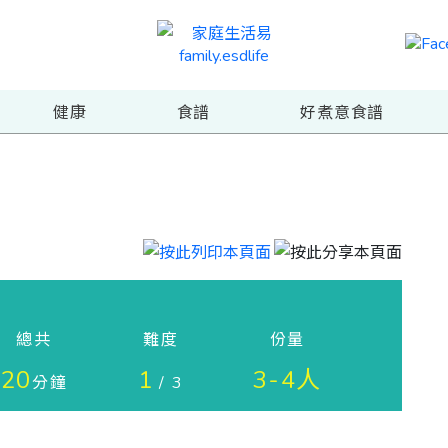
健康
食譜
好煮意食譜
總共
難度
份量
20
1
3-4人
分鐘
/ 3