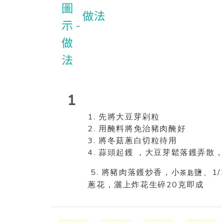
做法
1
1.
先將大豆芽剁粒
2.
用醃料將免治豬肉醃好
3.
將冬菇蔥白切粒待用
4.
蒜頭起鑊
，大豆芽鬆落鑊弄散
5.
1/
將豬肉落鑊炒香，小
鹽、
茶匙
20
蔥花，灑上炸花生碎
克
即成