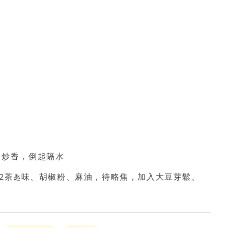
，炒香，倒起隔水
2
茶
味、胡椒粉、麻油，待略焦，加入大豆芽鬆、
匙