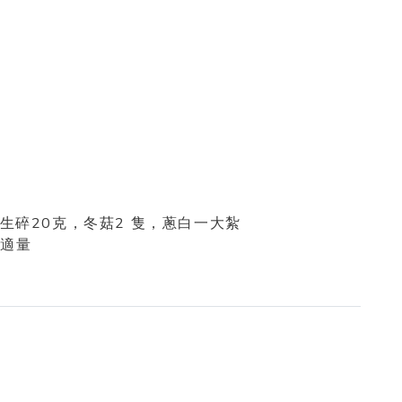
20
2
生碎
克
，冬菇
隻，蔥白一大紮
各適量