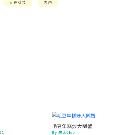
大豆芽菜
肉崧
毛豆年糕炒大閘蟹
21
By 靚太Club