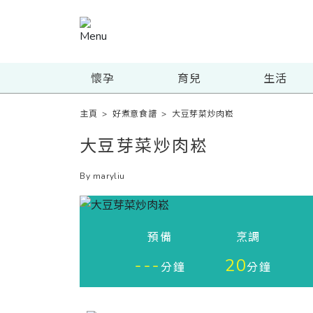
懷孕
育兒
生活
主頁
>
好煮意食譜
>
大豆芽菜炒肉崧
大豆芽菜炒肉崧
By maryliu
預備
烹調
---
20
分鐘
分鐘