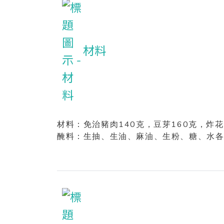
材料
140
160
材料：免治豬肉
克
，豆芽
克
，炸花
醃料：生抽、生油、麻油、生粉、糖、水