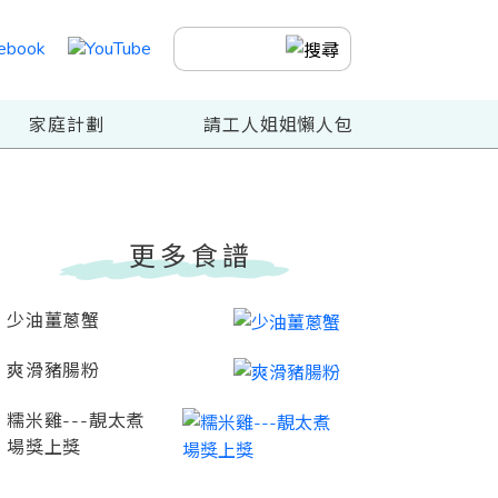
家庭計劃
請工人姐姐懶人包
更多食譜
少油薑蔥蟹
爽滑豬腸粉
糯米雞---靚太煮
場獎上獎