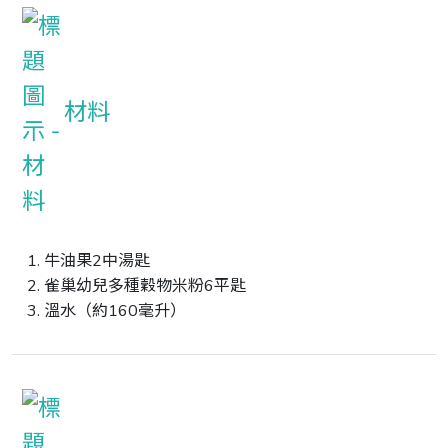
材料
牛油果2中湯匙
雀巢幼兒多種穀物米粉6平匙
溫水（約160毫升）