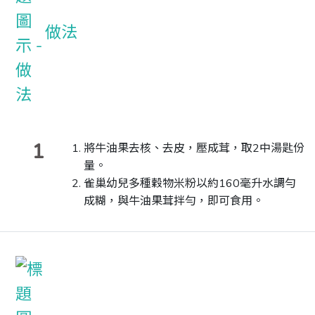
做法
1
將牛油果去核、去皮，壓成茸，取2中湯匙份
量。
雀巢幼兒多種穀物米粉以約160毫升水調勻
成糊，與牛油果茸拌勻，即可食用。