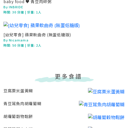
baby food ♥ 青豆肉碎粥
By INBRIDE
時間:
30 分鐘
| 份量: 1人
[幼兒零食] 蘋果軟曲奇 (無蛋低糖版)
By Nicamama
時間:
50 分鐘
| 份量: 2人
更多食譜
豆腐粟米蛋黃糊
青豆茸魚肉胡蘿蔔糊
胡蘿蔔穀物鬆餅