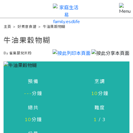
主頁
>
好煮意食譜
>
牛油果穀物糊
牛油果穀物糊
By 雀巢嬰兒米粉
預備
烹調
---
分鐘
10
分鐘
總共
難度
10
分鐘
1
/ 3