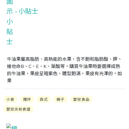
小貼士
牛油果屬高脂肪、高熱能的水果，含不飽和脂肪酸、鉀、
維他命B、C、E、K、葉酸等。購買牛油果時要選擇成熟
的牛油果，果皮呈暗紫色，體型飽滿，果皮有光澤的。如
果
小食
攪拌
西式
親子
嬰兒食品
嬰兒米粉食譜