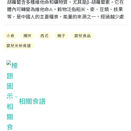
胡蘿蔔含多種維他命和礦物質，尤其是β-胡蘿蔔素，它在
體內可轉變為維他命A。穀物泛指稻米、麥、豆類、核果
等，是中國人的主要糧食，能量的來源之一。經過越少處
小食
攪拌
西式
親子
嬰兒食品
嬰兒米粉食譜
相關食譜