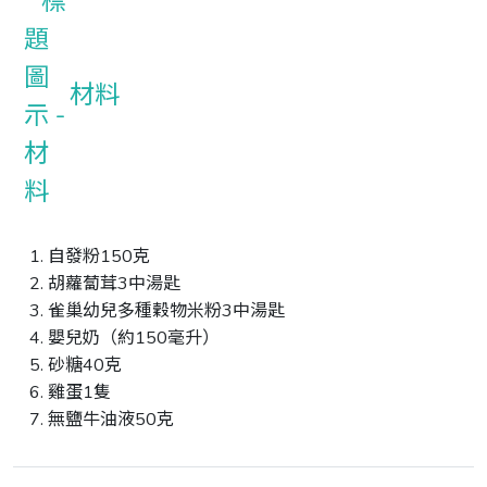
材料
自發粉150克
胡蘿蔔茸3中湯匙
雀巢幼兒多種穀物米粉3中湯匙
嬰兒奶（約150毫升）
砂糖40克
雞蛋1隻
無鹽牛油液50克