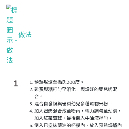
做法
1
預熱焗爐至攝氏200度。
雞蛋與糖打勻至溶化，與調好的嬰兒奶混
合。
混合自發粉與雀巢幼兒多種穀物米粉 。
加入蛋奶混合液至粉內，輕力調勻至幼滑，
加入紅蘿蔔茸，最後倒入牛油液拌勻。
倒入已塗抹薄油的杯模內，放入預熱焗爐內