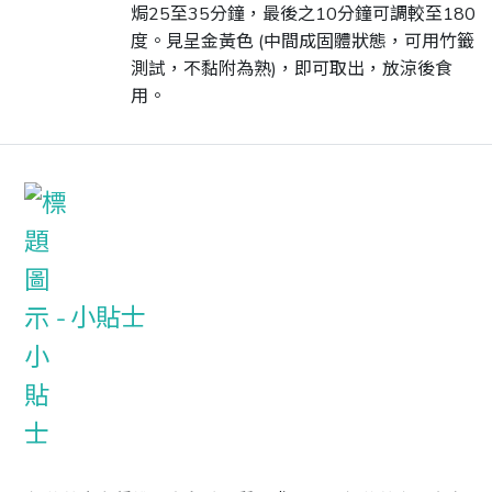
焗25至35分鐘，最後之10分鐘可調較至180
度。見呈金黃色 (中間成固體狀態，可用竹籤
測試，不黏附為熟)，即可取出，放涼後食
用。
小貼士