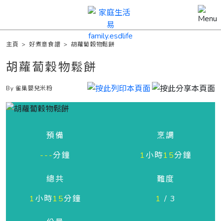
主頁
>
好煮意食譜
>
胡蘿蔔穀物鬆餅
胡蘿蔔穀物鬆餅
By 雀巢嬰兒米粉
預備
烹調
---
分鐘
1
小時
15
分鐘
總共
難度
1
小時
15
分鐘
1
/ 3