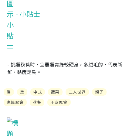
小貼士
- 挑選秋葵時，宜要選青綠較硬身，多絨毛的，代表新
鮮，黏度足夠。
湯
煲
中式
蔬菜
二人世界
親子
家族聚會
秋葵
朋友聚會