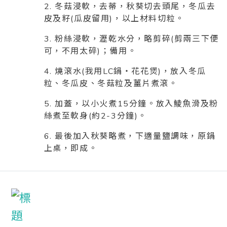
2. 冬菇浸軟，去蒂，秋葵切去頭尾，冬瓜去
皮及籽(瓜皮留用)，以上材料切粒。
3. 粉絲浸軟，瀝乾水分，略剪碎(剪兩三下便
可，不用太碎)；備用。
4. 燒滾水(我用LC鍋‧花花煲)，放入冬瓜
粒、冬瓜皮、冬菇粒及薑片煮滾。
5. 加蓋，以小火煮15分鐘。放入鯪魚滑及粉
絲煮至軟身(約2-3分鐘)。
6. 最後加入秋葵略煮，下適量鹽調味，原鍋
上桌，即成。