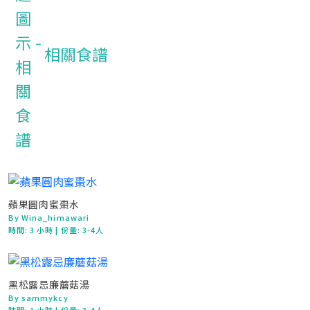
相關食譜
蘋果圓肉蜜棗水
By Wina_himawari
時間:
3 小時
| 份量: 3-4人
黑松露忌廉蘑菇湯
By sammykcy