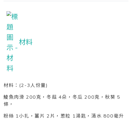
材料
材料：(2-3人份量)
鯪魚肉滑 200克，冬菇 4朵，冬瓜 200克，秋葵 5
條，
粉絲 1小扎，薑片 2片，葱粒 1湯匙，清水 800毫升