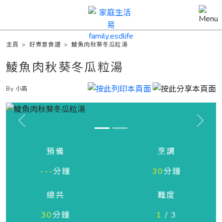
主頁
>
好煮意食譜
>
鯪魚肉秋葵冬瓜粒湯
鯪魚肉秋葵冬瓜粒湯
By 小高
Previous
Next
預備
烹調
---
分鐘
30
分鐘
總共
難度
30
分鐘
1
/ 3