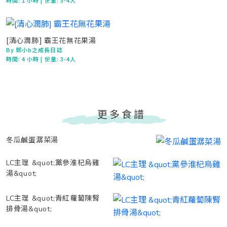
時間:
1 小時
| 份量: 3-4人
[清心潤肺] 霸王花無花果湯
By 鄭小b之成長日誌
時間:
4 小時
| 份量: 3-4人
更多食譜
冬瓜鹹蛋潺菜湯
LC主理 &quot;黨參淮杞烏雞
湯&quot;
LC主理 &quot;青紅蘿蔔陳腎
排骨湯&quot;