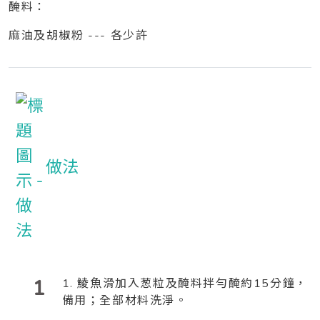
醃料：
麻油及胡椒粉 --- 各少許
做法
1
1. 鯪魚滑加入葱粒及醃料拌勻醃約15分鐘，
備用；全部材料洗淨。