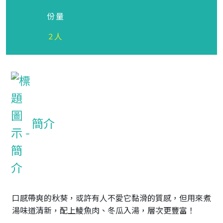
份量
2人
簡介
口感帶爽的秋葵，或許有人不愛它黏滑的質感，但用來煮
湯味道清新，配上鯪魚肉、冬瓜入湯，層次更豐富！