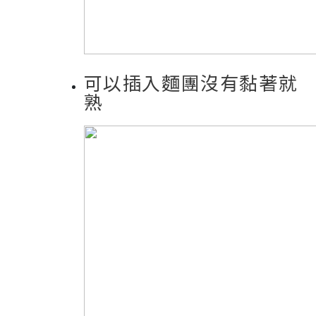
可以插入麵團沒有黏著就
熟