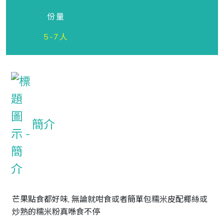
份量
5-7人
簡介
芒果點食都好味, 無論就咁食或者簡單包糯米皮配椰絲或
炒熟的糯米粉真喺食不停