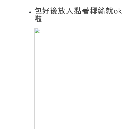
包好後放入黏著椰絲就ok
啦