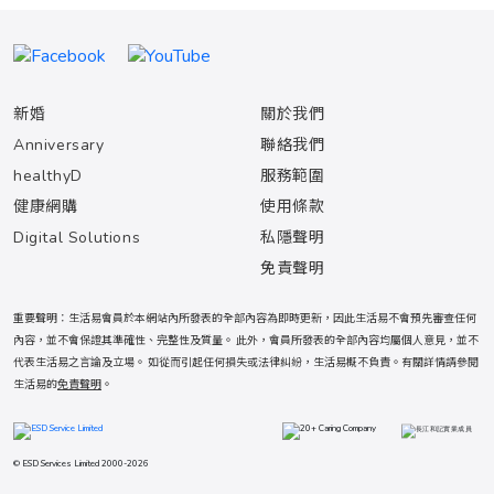
新婚
關於我們
Anniversary
聯絡我們
healthyD
服務範圍
健康網購
使用條款
Digital Solutions
私隱聲明
免責聲明
重要聲明：生活易會員於本網站內所發表的全部內容為即時更新，因此生活易不會預先審查任何
內容，並不會保證其準確性、完整性及質量。 此外，會員所發表的全部內容均屬個人意見，並不
代表生活易之言論及立場。 如從而引起任何損失或法律糾紛，生活易概不負責。有關詳情請參閱
生活易的
免責聲明
。
© ESD Services Limited 2000-2026