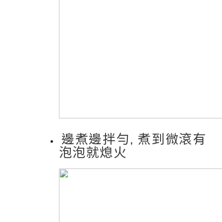
邊煮邊拌勻, 煮到微滾有
泡泡就熄火