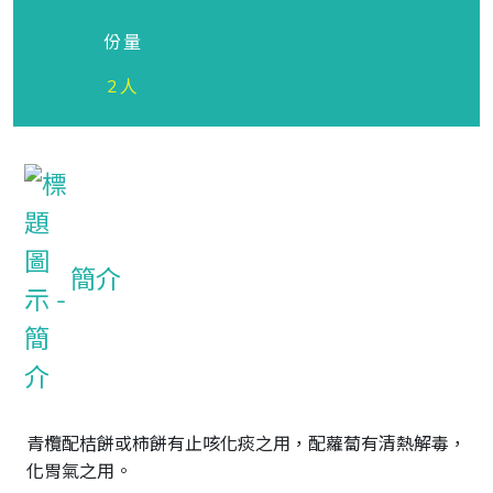
份量
2人
簡介
青欖配桔餅或柿餅有止咳化痰之用，配蘿蔔有清熱解毒，
化胃氣之用。