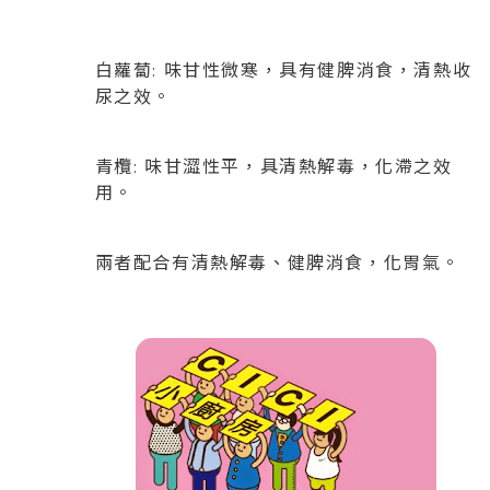
白蘿蔔: 味甘性微寒，具有健脾消食，清熱收
尿之效。
青欖: 味甘澀性平，具清熱解毒，化滯之效
用。
兩者配合有清熱解毒、健脾消食，化胃氣。