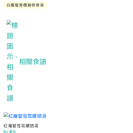
白蘿蔔青欖豬脊骨湯
相關食譜
紅蘿蔔雪耳螺頭湯
By 麥丸