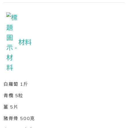
材料
白蘿蔔 1斤
青欖 5粒
薑 5片
豬脊骨 500克