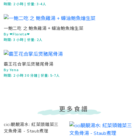
時間:
2 小時
| 份量: 3-4人
一鮑二吃 之 鮑魚雞湯 + 蠔油鮑魚燴生菜
By ❤Floreta❤
時間:
3 小時
| 份量: 2人
霸王花合掌瓜煲豬尾骨湯
By Yena
時間:
2 小時 30 分鐘
| 份量: 5-7人
更多食譜
cici靚靚湯水: 紅菜頭雜菜三
文魚骨湯 - Staub煮理