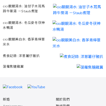
cici靚靚湯水: 油甘子木耳馬
蹄牛蒡湯 －Staub煮理
cici靚靚湯水: 冬瓜麥冬茯神
水鴨湯
cici靚靚美白水: 香茅青檸薏
米水
煮食記錄: 洋蔥薯仔豬扒
菠蘿焦糖雞翼
新婚
關於我們