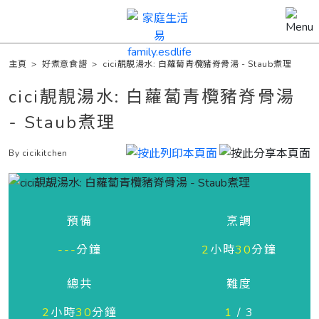
主頁
>
好煮意食譜
>
cici靚靚湯水: 白蘿蔔青欖豬脊骨湯 - Staub煮理
cici靚靚湯水: 白蘿蔔青欖豬脊骨湯
- Staub煮理
By cicikitchen
預備
烹調
---
分鐘
2
小時
30
分鐘
總共
難度
2
小時
30
分鐘
1
/ 3