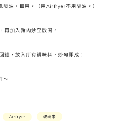
油，備用。（用Airfryer不用隔油。）
香，再加入豬肉炒至散開。
豆回鑊，放入所有調味料，炒勻即成！
宜～
Airfryer
玻璃朱