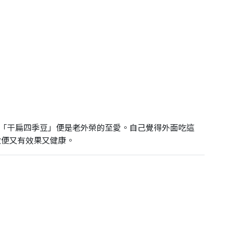
「干扁四季豆」便是老外榮的至愛。自己覺得外面吃這
來做便又有效果又健康。