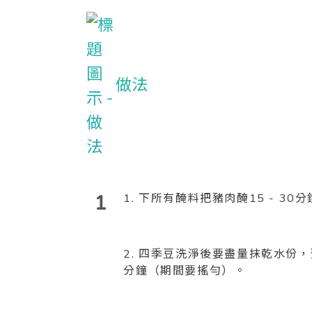
做法
1
1. 下所有醃料把豬肉醃15 - 30
2. 四季豆洗淨後要盡量抹乾水份，預
分鐘（期間要搖勻）。