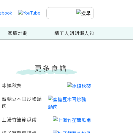
家庭計劃
請工人姐姐懶人包
更多食譜
冰鎮秋葵
蜜糖豆木耳炒豬頸
肉
上湯竹笙節瓜甫