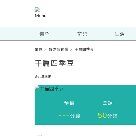
懷孕
育兒
生活
主頁
>
好煮意食譜
>
干扁四季豆
干扁四季豆
By 玻璃朱
預備
烹調
---
50
分鐘
分鐘