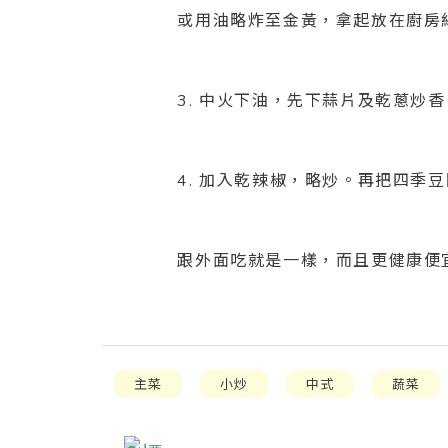
或用油略炸至金黃，拿起放在廚房紙隔
3. 中火下油，先下蒜片及乾蔥炒
4. 加入乾辣椒，略炒。再把四季
跟外面吃就是一樣，而且更健康便
主菜
小炒
中式
蔬菜