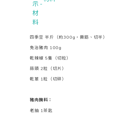
四季豆 半斤（約300g，撕筋、切半）
免治豬肉 100g
乾辣椒 5隻（切粒）
蒜頭 2粒（切片）
乾蔥 1粒（切碎）
豬肉醃料：
老抽 1茶匙