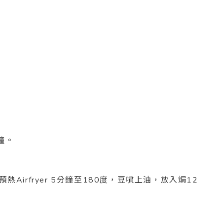
分鐘。
熱Airfryer 5分鐘至180度，豆噴上油，放入焗12