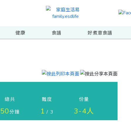
健康
食譜
好煮意食譜
總共
難度
份量
50
1
3-4人
分鐘
/ 3