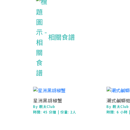
相關食譜
星洲黑胡椒蟹
潮式鹹螄
By 靚太Club
By 靚太Club
時間:
45 分鐘
| 份量: 2人
時間:
6 小時