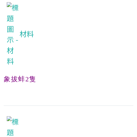
材料
象拔蚌2隻