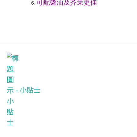
可配醬油及芥茉更佳
小貼士