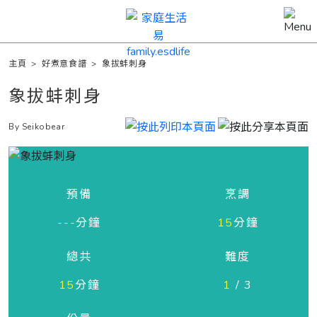
主頁
>
好煮意食譜
>
象拔蚌刺身
象拔蚌刺身
By Seikobear
預備
烹調
---
分鐘
15
分鐘
總共
難度
15
分鐘
1
/ 3