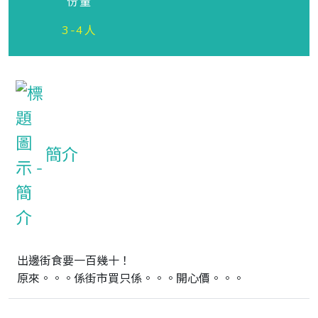
份量
3-4人
簡介
出邊街食要一百幾十！

原來。。。係街市買只係。。。開心價。。。