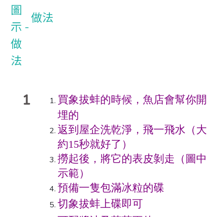
做法
1
買
象拔蚌的時候，魚店會幫你開
埋的
返到屋企洗乾淨，飛一飛水（大
約15秒就好了）
撈起後，將它的表皮剝走（圖中
示範）
預備一隻包滿冰粒的碟
切象拔蚌上碟即可