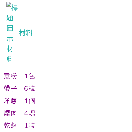
材料
意粉 1包
帶子 6粒
洋蔥 1個
煙肉 4塊
乾蔥 1粒