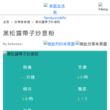
主頁
>
好煮意食譜
>
黑松露帶子炒意粉
黑松露帶子炒意粉
By Seikobear
預備
烹調
---
分鐘
1
小時
總共
難度
1
小時
1
/ 3