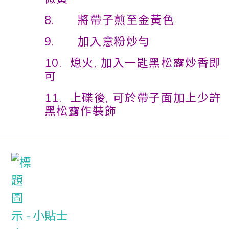
8. 將帶子煎至金黃色
9. 加入意粉炒勻
10. 熄火, 加入一匙黑松露炒香即
可
11. 上碟後, 可於帶子面加上少許
黑松露作裝飾
小貼士