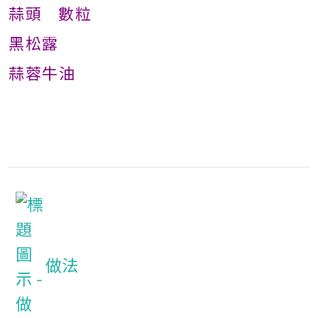
蒜頭 數粒
黑松露
蒜蓉牛油
做法