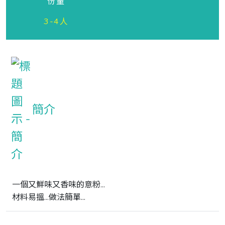
份量
3-4人
簡介
一個又鮮味又香味的意粉...

材料易搵...做法簡單...