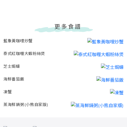
更多食譜
藍象黃咖哩炒蟹
泰式紅咖喱大蝦粉絲煲
芝士焗蠔
海鮮番茄飯
凍蟹
蒸海鮮鍋粥(小熊自家版)