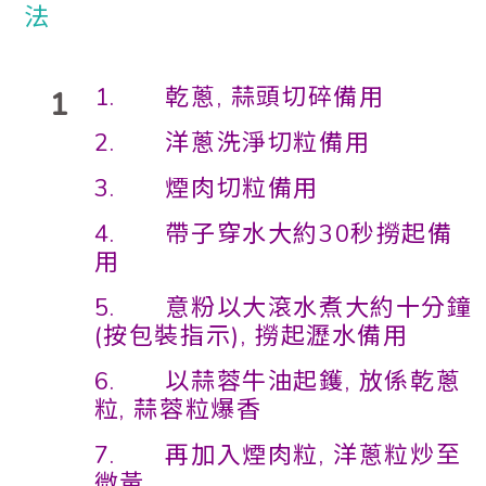
1. 乾蔥, 蒜頭切碎備用
1
2. 洋蔥洗淨切粒備用
3. 煙肉切粒備用
4. 帶子穿水大約30秒撈起備
用
5. 意粉以大滾水煮大約十分鐘
(按包裝指示), 撈起瀝水備用
6. 以蒜蓉牛油起鑊, 放係乾蔥
粒, 蒜蓉粒爆香
7. 再加入煙肉粒, 洋蔥粒炒至
微黃