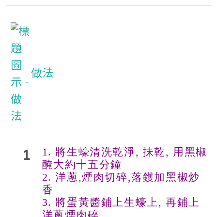
做法
1. 將生蠔清洗乾淨, 抺乾, 用黑椒
1
醃大約十五分鐘
2. 洋蔥,煙肉切碎,落鑊加黑椒炒
香
3. 將蛋黃醬鋪上生蠔上, 再鋪上
洋蔥煙肉碎