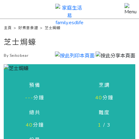
主頁
>
好煮意食譜
>
芝士焗蠔
芝士焗蠔
By Seikobear
預備
烹調
---
分鐘
40
分鐘
總共
難度
40
分鐘
1
/ 3