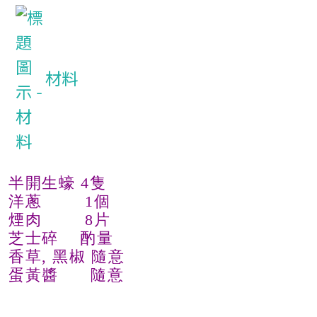
材料
半開生蠔 4隻
洋蔥 1個
煙肉 8片
芝士碎 酌量
香草, 黑椒 隨意
蛋黃醬 隨意