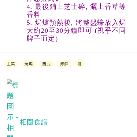
4. 最後鋪上芝士碎, 灑上香草等
香料
5. 焗爐預熱後, 將整盤蠔放入焗
大約20至30分鐘即可 (視乎不同
牌子而定)
主菜
烤焗
西式
海鮮
蠔
相關食譜