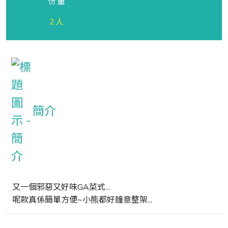
份量
2人
簡介
又一個邪惡又好味GA菜式...

呢款真係簡單方便~小熊都好鐘意整架...