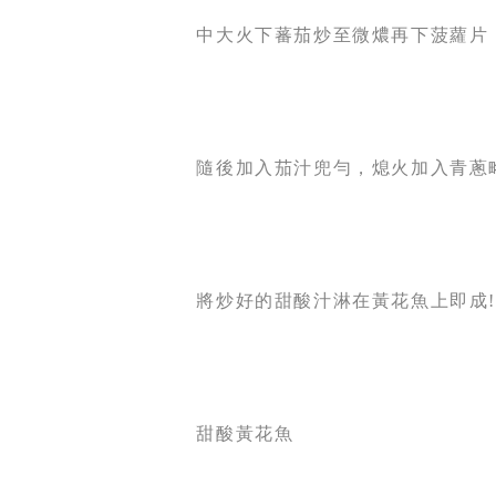
中大火下蕃茄炒至微燶再下菠蘿片
隨後加入茄汁兜勻，熄火加入青蔥
將炒好的甜
酸
汁淋在黃花魚上即成!
甜酸黃花魚