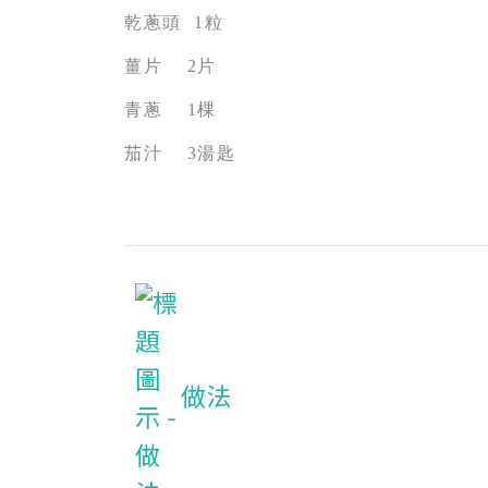
乾蔥頭 1粒
薑片 2片
青蔥 1棵
茄汁 3湯匙
做法