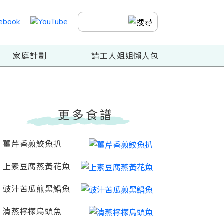
家庭計劃
請工人姐姐懶人包
更多食譜
薑芹香煎鮫魚扒
上素豆腐蒸黃花魚
豉汁苦瓜煎黑鯧魚
清蒸檸檬烏頭魚