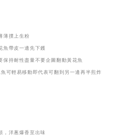
薄薄撲上生粉
花魚帶皮一邊先下鑊
要保持耐性盡量不要企圖翻動黃花魚
花魚可輕易移動即代表可翻到另一邊再半煎炸
頭，洋蔥爆香至出味