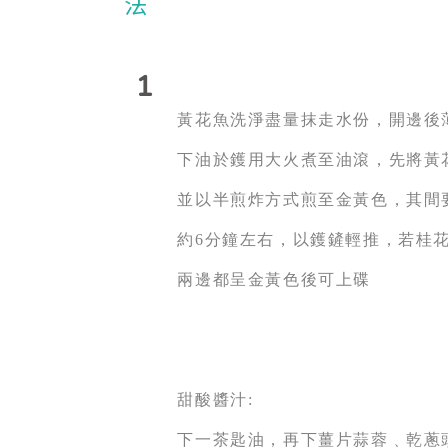
1
黃花魚洗淨盡量抹走水份，開邊後
下油於鑊用大火煮至油滾，先將黃
並以半煎炸方式
煎
至金黃色，其間
約6分鐘左右，以鑊鏟輕推，若桂
兩邊都呈金黃色後可上碟
甜酸醬汁:
下一茶匙油，再下薑片蒜蓉﹑乾蔥