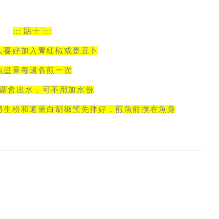
::: 貼士 :::
人喜好加入青紅椒或是豆卜
魚盡量每邊各煎一次
菠蘿會出水，可不用加水份
將生粉和適量白胡椒預先拌好，煎魚前撲在魚身