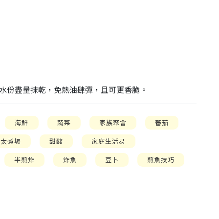
水份盡量抹乾，免熱油肆彈，且可更香脆。
海鮮
蔬菜
家族聚會
蕃茄
靚太煮場
甜酸
家庭生活易
半煎炸
炸魚
豆卜
煎魚技巧