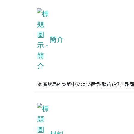
簡介
家庭飯局的菜單中又怎少得"甜酸黃花魚"! 