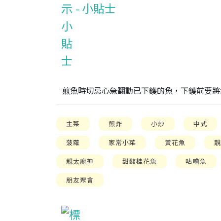
小貼士
煎魚時切忌心急翻動已下鑊的魚，下鑊前要將
主菜
煎炸
小炒
中式
菠蘿
家常小菜
黃花魚
靚太廚神
甜酸桂花魚
咕嚕魚
朋友聚會