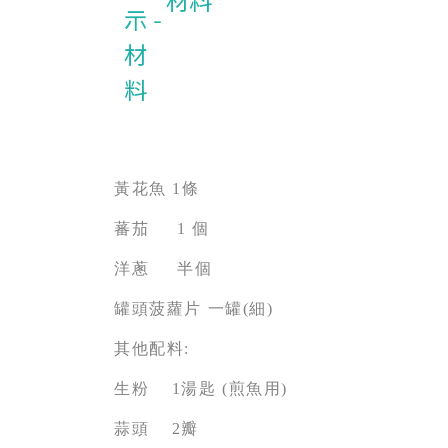
材料
黃花魚 1條
蕃茄 1 個
洋蔥 半個
罐頭菠蘿片 一罐(細)
其他配料:
生粉 1湯匙 (煎魚用)
蒜頭 2瓣