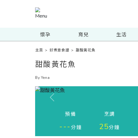
懷孕
育兒
生活
主頁
>
好煮意食譜
>
甜酸黃花魚
甜酸黃花魚
By Yena
Previous
預備
烹調
---
25
分鐘
分鐘