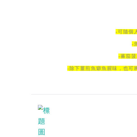
-可隨個
-
-蕃茄
-除下薑煎魚癖魚腥味，也可