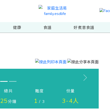
健康
食譜
好煮意食譜
Next
總共
難度
份量
25
1
3-4人
分鐘
/ 3