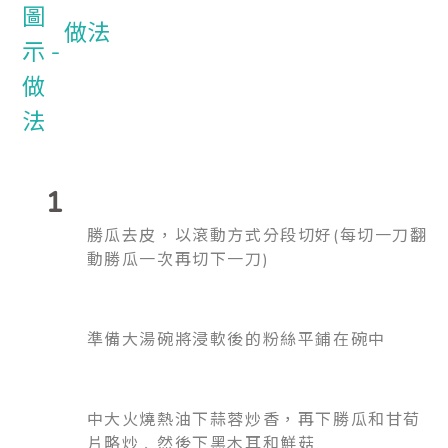
做法
1
勝瓜去皮，以滾動方式分段切好(每切一刀翻
動
勝瓜
一次再切下一刀)
準備大湯碗將浸軟後的粉絲平鋪在碗中
中大火燒熱油下蒜蓉炒香，再下勝瓜和甘荀
片略炒﹑然後下黑木耳和鮮菇