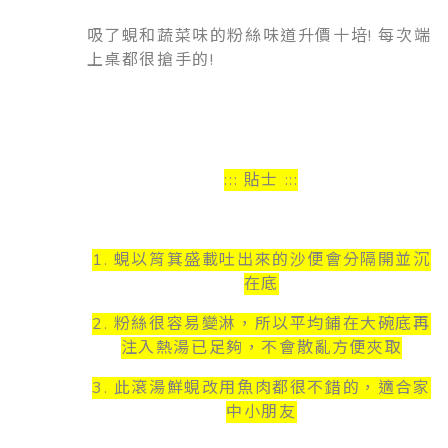
吸了蜆和蔬菜味的粉絲味道升價十培! 每次端
上桌都很搶手的!
::: 貼士 :::
1. 蜆以筲箕盛載吐出來的沙便會分隔開並沉
在底
2. 粉絲很容易變淋，所以平均鋪在大碗底再
注入熱湯已足夠，不會散亂方便夾取
3. 此滾湯鮮蜆改用魚肉都很不錯的，適合家
中小朋友