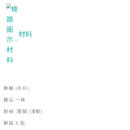
材料
鮮蜆 (半斤)
勝瓜 一條
粉絲 兩個 (浸軟)
鮮菇 5 粒