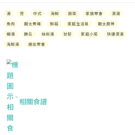
湯
煲
中式
海鮮
蔬菜
家族聚會
滾湯
魚肉
靚太煮場
鮮菇
家庭生活易
靚太廚神
蜆湯
勝瓜
絲粉湯
甘荀
家庭小菜
快捷滾湯
海鮮湯
朋友聚會
相關食譜