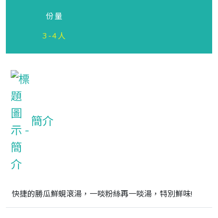
份量
3-4人
簡介
快捷的勝瓜鮮蜆滾湯，一啖粉絲再一啖湯，特別鮮味!