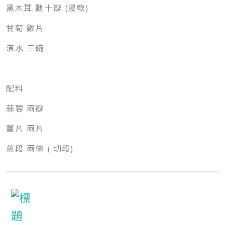
黑木耳 數十瓣 (浸軟)
甘荀 數片
滾水 三碗
配料
蒜蓉 兩瓣
薑片 兩片
蔥段 兩條 ( 切段)