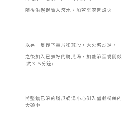
隨後沿鑊邊贊入滾水，加蓋至滾起熄火
以另一隻鑊下薑片和蔥段，大火略炒蜆，
之後加入已煮好的勝瓜湯，加蓋滾至蜆開殼
(約3-5分鐘)
將整鑊已滾的勝瓜蜆湯小心倒入盛載粉絲的
大碗中