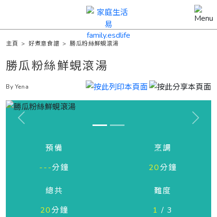
主頁
>
好煮意食譜
>
勝瓜粉絲鮮蜆滾湯
勝瓜粉絲鮮蜆滾湯
By Yena
Previous
Next
預備
烹調
---
分鐘
20
分鐘
總共
難度
20
分鐘
1
/ 3