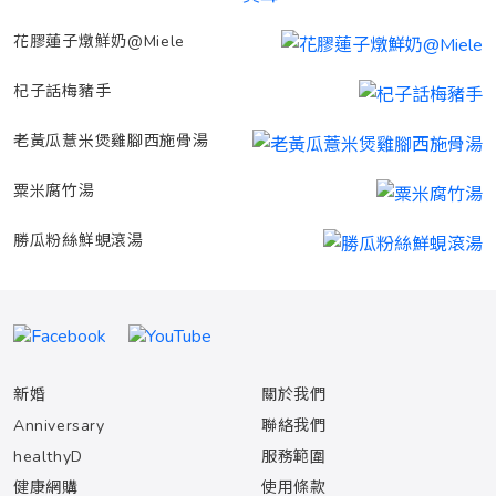
花膠蓮子燉鮮奶@Miele
杞子話梅豬手
老黃瓜薏米煲雞腳西施骨湯
粟米腐竹湯
勝瓜粉絲鮮蜆滾湯
新婚
關於我們
Anniversary
聯絡我們
healthyD
服務範圍
健康網購
使用條款