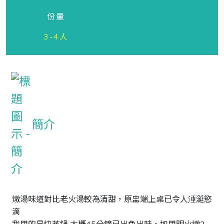
份量
3-4人
簡介
燉湯味道對比老火湯較為清甜，原盅端上桌已令人涶涎慾
滴
