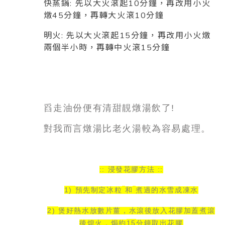
快蒸鍋: 先以大火滾起10分鐘，再改用小火
燉45分鐘，再轉大火滾10分鐘
明火: 先以大火滾起15分鐘，再改用小火燉
兩個半小時，再轉中火滾15分鐘
舀走油份便有清甜靚燉湯飲了
!
對我而言燉湯比老火湯較為容易處理。
:: 浸發花膠方法 ::
1)
預先制定冰粒
和
煮過的水雪成凍水
2)
煲好熱水放數片薑
，
水滾後放入花膠加蓋煮滾
15
後熄火
，
焗約
分鐘取出花膠