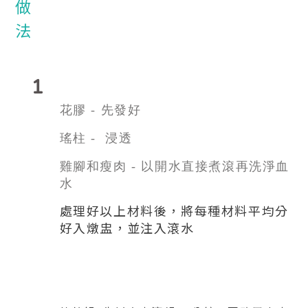
1
花膠 - 先發好
瑤柱 - 浸透
雞腳和
瘦肉 - 以開水直接煮滾再洗淨血
水
處理好以上材料後，將每種材料平均分
好入燉盅，並注入滾水