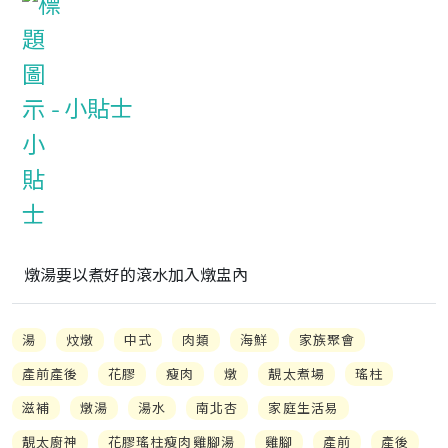
小貼士
燉湯要以煮好的滾水加入燉盅內
湯
炆燉
中式
肉類
海鮮
家族聚會
產前產後
花膠
瘦肉
燉
靚太煮場
瑤柱
滋補
燉湯
湯水
南北杏
家庭生活易
靚太廚神
花膠瑤柱瘦肉雞腳湯
雞腳
產前
產後