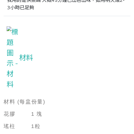
我用的是快蒸鍋 大概45分鐘已出色出味，如用明火燉2-
3小時已足夠
材料
材料
(
每盅份量
)
花膠
1
塊
瑤柱
1
粒