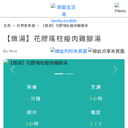
主頁
>
好煮意食譜
>
【燉湯】花膠瑤柱瘦肉雞腳湯
【燉湯】花膠瑤柱瘦肉雞腳湯
By Yena
Previous
Next
預備
烹調
---
分鐘
3
小時
總共
難度
3
小時
1
/ 3