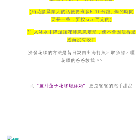
(
約花膠屬厚大的話便要煮多5-10分鐘, 焗的時間
要長一些，要按size而定的)
3)
入冰水中降溫讓花膠急急定形
，
便不會因浸得過
透而沒有咬口
浸發花膠的方法是
昔日親自出海打魚> 取魚鰾> 曬
花膠的爸爸教我 ^^
而
"薑汁
蓮子花膠
燉
鮮奶
"
更是爸爸的撚手甜品