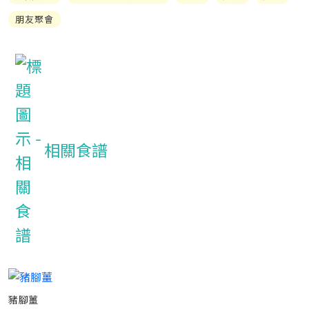
朋友聚會
相關食譜
豬腳薑