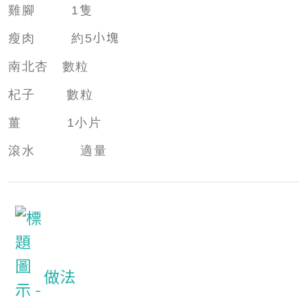
雞腳
1
隻
小塊
瘦肉
約
5
南北杏
數粒
杞子
數粒
薑
1
小片
滾水 適量
做法