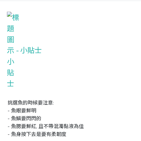
小貼士
挑選魚的時候要注意:

- 魚眼要鮮明

- 魚鱗要閃閃的

- 魚腮要鮮紅, 且不帶混濁黏液為佳

- 魚身按下去是要有柔韌度