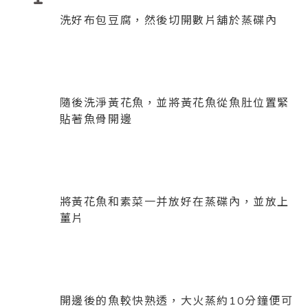
洗好布包豆腐，然後切開數片舖於蒸碟內
隨後洗淨黃花魚，並將黃花魚從魚肚位置緊
貼著魚骨開邊
將黃花魚和素菜一并放好在蒸碟內，並放上
薑片
開邊後的魚較快熟透，大火蒸約10分鐘便可