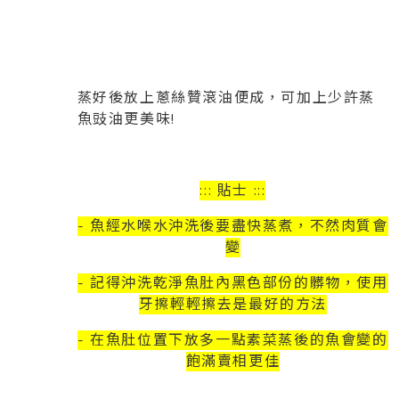
蒸好後放上蔥絲贊滾油便成，可加上少許蒸
魚豉油更美味!
::: 貼士 :::
- 魚經水喉水沖洗後要盡快蒸煮，不然肉質會
變
- 記得沖洗乾淨魚肚內黑色部份的髒物，使用
牙擦輕輕擦去是最好的方法
- 在魚肚位置下放多一點素菜蒸後的魚會變的
飽滿賣相更佳