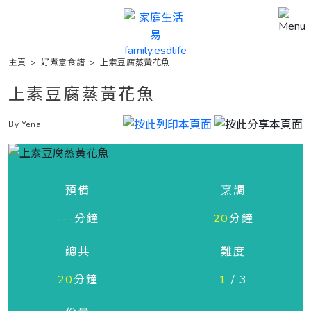
主頁
>
好煮意食譜
>
上素豆腐蒸黃花魚
上素豆腐蒸黃花魚
By Yena
預備
烹調
---
分鐘
20
分鐘
總共
難度
20
分鐘
1
/ 3