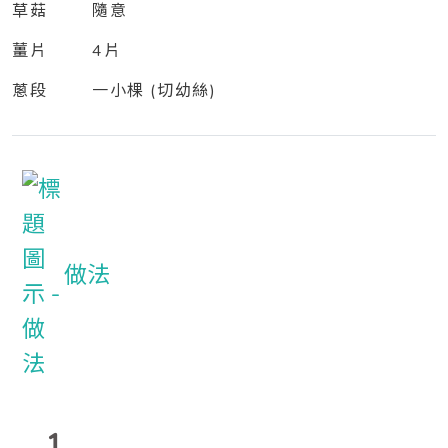
草菇 隨意
薑片 4片
蔥段 一小棵 (切幼絲)
做法
1