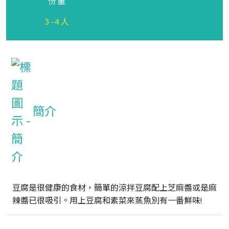
份量
3-4人
簡介
豆腐是很健康的食材，簡單的涼拌豆腐配上芝麻醬或是麻
辣醬已很吸引。用上豆腐和素菜來蒸魚別有一番鮮味!