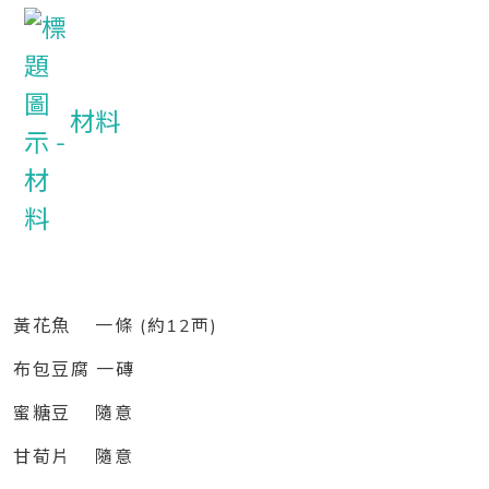
材料
黃花魚 一條 (約12襾)
布包豆腐 一磚
蜜糖豆 隨意
甘荀片 隨意