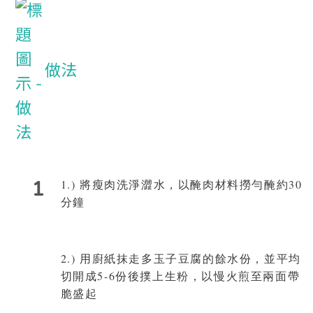
做法
1
1.) 將瘦肉洗淨澀水，以醃肉材料撈勻醃約30
分鐘
2.) 用廚紙抹走多玉子豆腐的餘水份，並平均
切開成5-6份後撲上生粉，以慢火煎至兩面帶
脆盛起