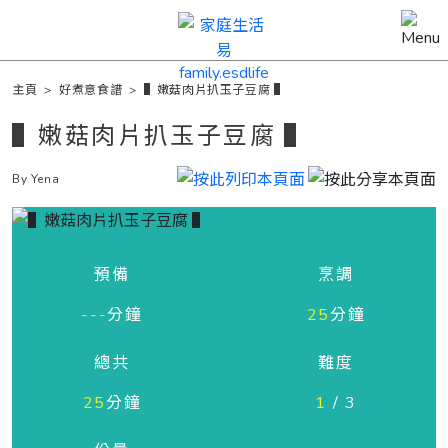
主頁
>
好煮意食譜
>
▌嫩菇肉片扒玉子豆腐 ▌
▌嫩菇肉片扒玉子豆腐 ▌
By Yena
預備
烹調
---
分鐘
25
分鐘
總共
難度
25
分鐘
1
/ 3