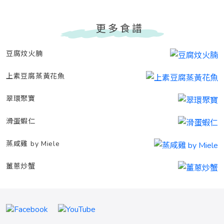
更多食譜
豆腐炆火腩
上素豆腐蒸黃花魚
翠環聚寶
滑蛋蝦仁
蒸咸雞 by Miele
薑蔥炒蟹