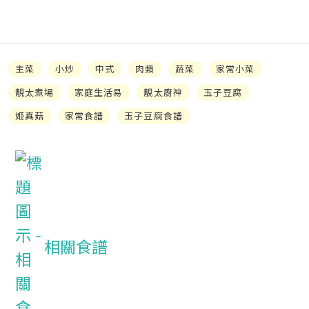
主菜
小炒
中式
肉類
蔬菜
家常小菜
靚太煮場
家庭生活易
靚太廚神
玉子豆腐
姬真菇
家常食譜
玉子豆腐食譜
相關食譜