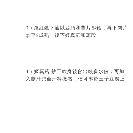
3.) 燒紅鑊下油以蒜頭和薑片起鑊，再下肉片
炒至8成熟，後下姬真菇和蔥段
4.) 姬真菇 炒至軟身後會出較多水份，可加
入獻汁兜至汁料微杰，便可淋於玉子豆腐上