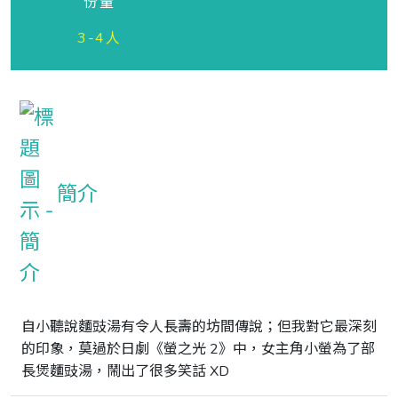
份量
3-4人
簡介
自小聽說麵豉湯有令人長壽的坊間傳說；但我對它最深刻
的印象，莫過於日劇《螢之光 2》中，女主角小螢為了部
長煲麵豉湯，鬧出了很多笑話 XD