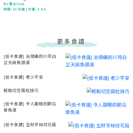
By 靚太Club
時間:
10 分鐘
| 份量: 3-4人
更多食譜
[低卡食譜] 治頭痛的川芎白
芷天麻魚頭湯
[低卡食譜] 老少平安
輕鬆切豆腐粒技巧
[低卡食譜] 令人甜睡的節瓜
章魚湯
[低卡食譜] 生財芋絲炆花菇