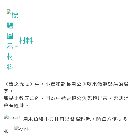
材料
《螢之光 2》中，小螢和部長用公魚乾來做麵豉湯的湯
底。
那是比教麻煩的，因為中途要把公魚乾撈出來，否則湯
會有鯹味。
用木魚和小貝柱可以當湯料吃，簡單方便得多
呢~