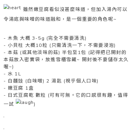
雖然嫩豆腐看似沒甚麼味道，但加入湯內可以
令湯底與味噌的味道融和，是一個重要的角色呢~
- 木魚 大概 3-5g (完全不需要清洗)
- 小貝柱 大概10粒 (只需清洗一下，不需要浸泡)
- 本菇 (或其他淡味的菇) 半包至1包 (記得把已開封的
本菇放入密實袋，放進雪櫃雪藏~ 開封後不要儲存太久
喔~)
- 水 1L
- 白麵豉 (白味噌) 2 湯匙 (視乎個人口味)
- 嫩豆腐 1盒
- 日式豆腐乾 數粒 (可有可無。它的口感很有趣，值得
一試
)