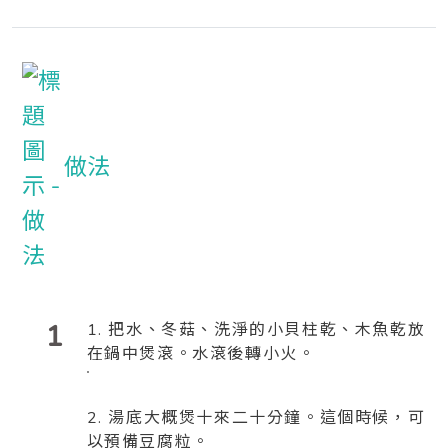
做法
1
1. 把水、冬菇、洗淨的小貝柱乾、木魚乾放
在鍋中煲滾。水滾後轉小火。
2. 湯底大概煲十來二十分鐘。這個時候，可
以預備豆腐粒。