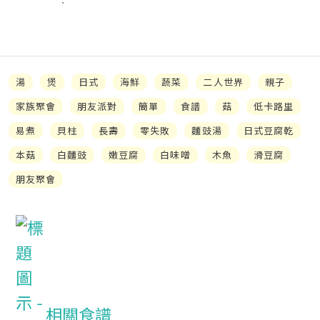
湯
煲
日式
海鮮
蔬菜
二人世界
親子
家族聚會
朋友派對
簡單
食譜
菇
低卡路里
易煮
貝柱
長壽
零失敗
麵豉湯
日式豆腐乾
本菇
白麵豉
嫩豆腐
白味噌
木魚
滑豆腐
朋友聚會
相關食譜