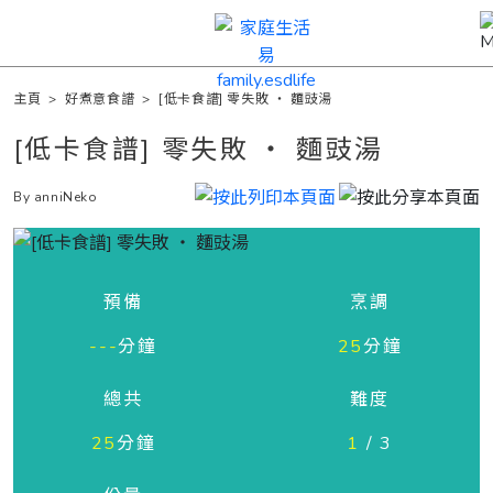
主頁
>
好煮意食譜
>
[低卡食譜] 零失敗 ‧ 麵豉湯
[低卡食譜] 零失敗 ‧ 麵豉湯
By anniNeko
預備
烹調
---
分鐘
25
分鐘
總共
難度
25
分鐘
1
/ 3