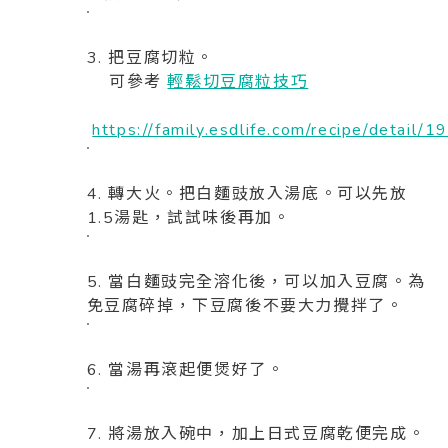
3. 把豆腐切粒。
可參考
輕鬆切豆腐粒技巧
https://family.esdlife.com/recipe/detail/1
4. 轉大火。把白麵豉放入湯底。可以先放
1.5湯匙，試試味後再加。
5. 當白麵豉完全溶化後，可以加入豆腐。為
免豆腐碎掉，下豆腐後不要大力攪拌了。
6. 當湯再滾起便煲好了。
7. 將湯放入碗中，加上日式豆腐乾便完成。