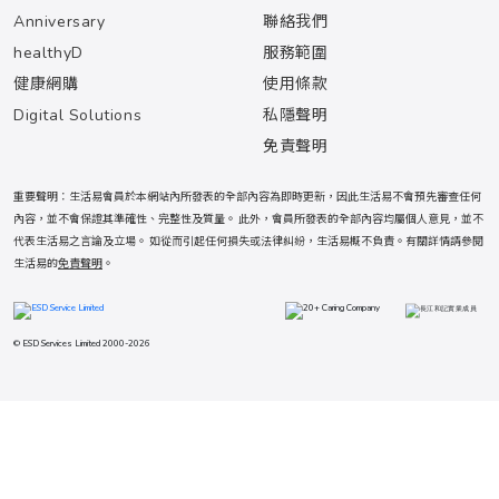
Anniversary
聯絡我們
healthyD
服務範圍
健康網購
使用條款
Digital Solutions
私隱聲明
免責聲明
重要聲明：生活易會員於本網站內所發表的全部內容為即時更新，因此生活易不會預先審查任何
內容，並不會保證其準確性、完整性及質量。 此外，會員所發表的全部內容均屬個人意見，並不
代表生活易之言論及立場。 如從而引起任何損失或法律糾紛，生活易概不負責。有關詳情請參閱
生活易的
免責聲明
。
© ESD Services Limited 2000-2026