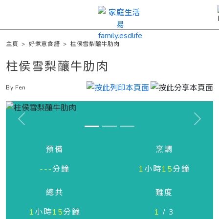
主頁
>
好煮意食譜
>
柱侯雪梨釀牛肋肉
柱侯雪梨釀牛肋肉
By Fen
Previous
Next
預備
烹調
---
分鐘
1
小時
15
分鐘
總共
難度
1
小時
15
分鐘
1
/ 3