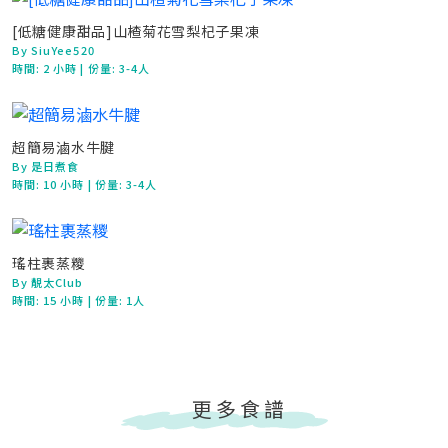
[低糖健康甜品]山楂菊花雪梨杞子果凍
By SiuYee520
時間:
2 小時
| 份量: 3-4人
超簡易滷水牛腱
By 是日煮食
時間:
10 小時
| 份量: 3-4人
瑤柱裹蒸糭
By 靚太Club
時間:
15 小時
| 份量: 1人
更多食譜