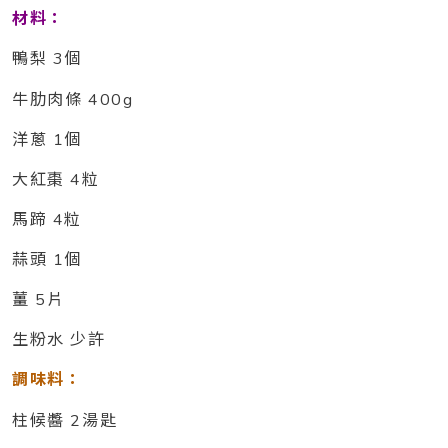
材料：
鴨梨 3個
牛肋肉條 400g
洋蔥 1個
大紅棗 4粒
馬蹄 4粒
蒜頭 1個
薑 5片
生粉水 少許
調味料：
柱候醬 2湯匙