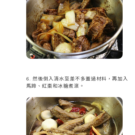
6. 然後倒入清水至差不多蓋過材料，再加入
馬蹄、紅棗和冰糖煮滾。