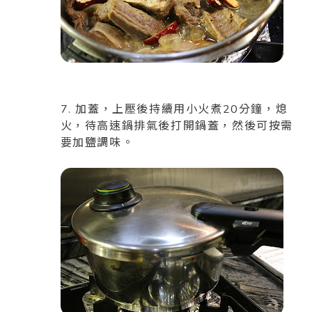
7. 加蓋，上壓後持續用小火煮20分鐘，熄
火，待高速鍋排氣後打開鍋蓋，然後可按需
要加鹽調味。