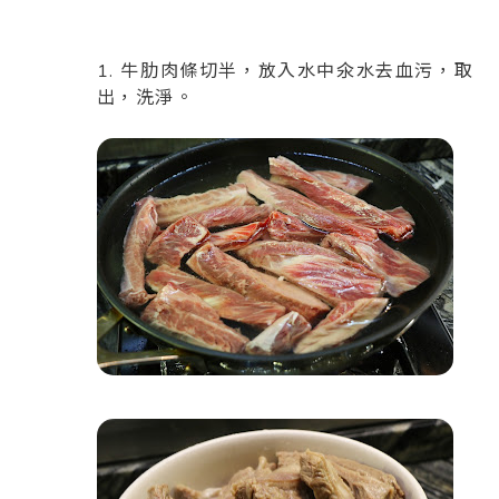
1. 牛肋肉條切半，放入水中氽水去血污，取
出，洗淨。