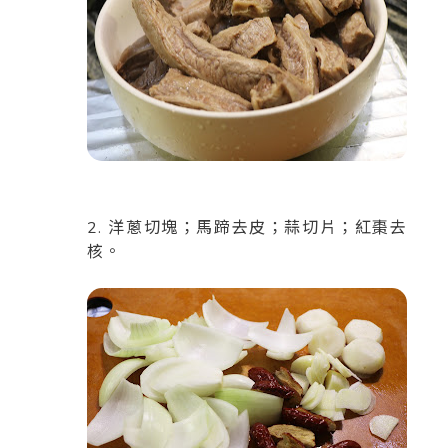
2. 洋蔥切塊；馬蹄去皮；蒜切片；紅棗去
核。