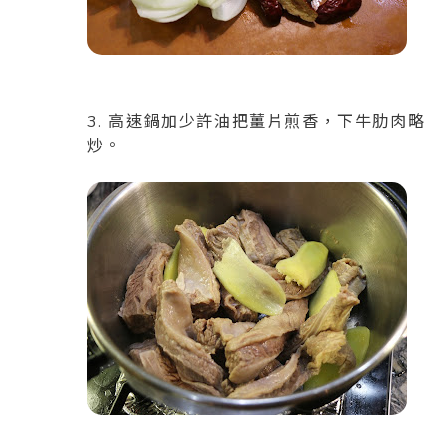
3. 高速鍋加少許油把薑片煎香，下牛肋肉略
炒。