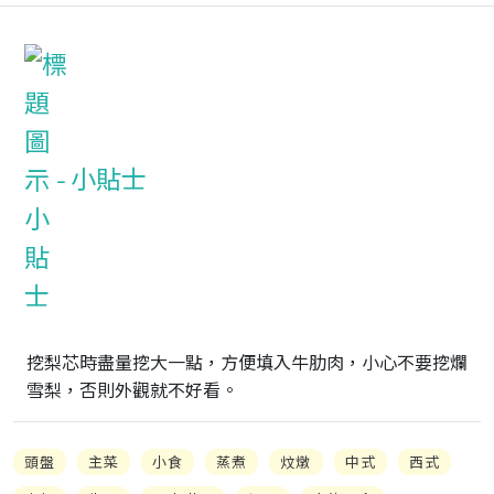
小貼士
挖梨芯時盡量挖大一點，方便填入牛肋肉，小心不要挖爛
雪梨，否則外觀就不好看。
頭盤
主菜
小食
蒸煮
炆燉
中式
西式