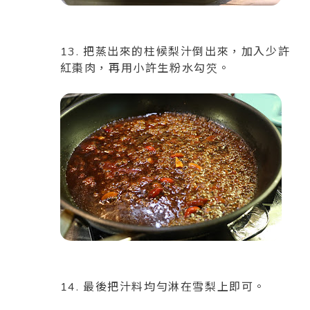
13. 把蒸出來的柱候梨汁倒出來，加入少許
紅棗肉，再用小許生粉水勾䇜。
14. 最後把汁料均勻淋在雪梨上即可。