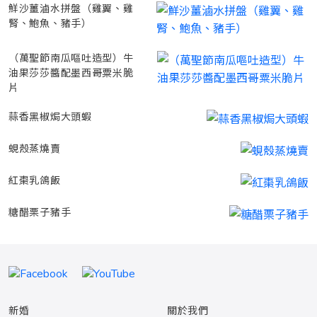
鮮沙薑滷水拼盤（雞翼、雞
腎、鮑魚、豬手）
（萬聖節南瓜嘔吐造型）牛
油果莎莎醬配墨西哥粟米脆
片
蒜香黑椒焗大頭蝦
蜆殼蒸燒賣
紅棗乳鴿飯
糖醋栗子豬手
新婚
關於我們