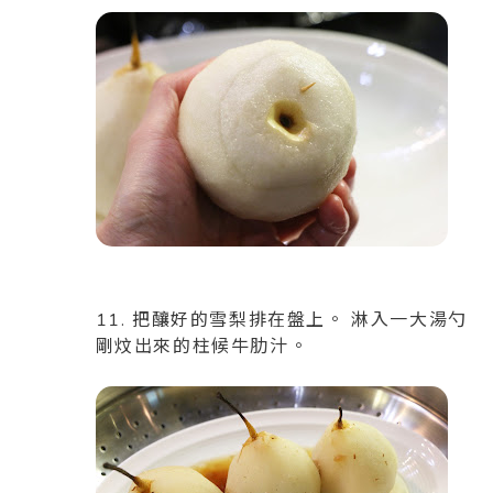
11. 把釀好的雪梨排在盤上。 淋入一大湯勺
剛炆出來的柱候牛肋汁。