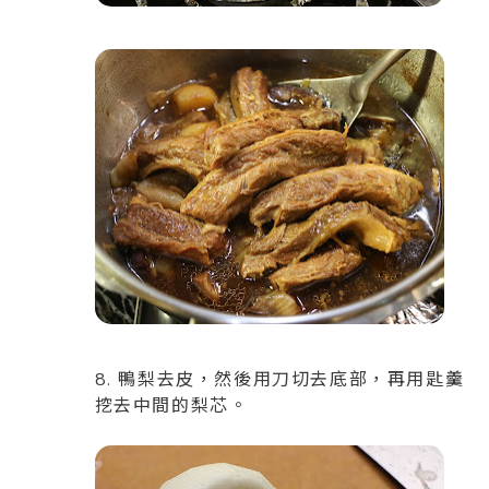
8. 鴨梨去皮，然後用刀切去底部，再用匙羹
挖去中間的梨芯。