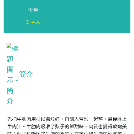
份量
3-4人
簡介
先把牛肋肉用柱候醬炆好，再釀入雪梨一起蒸，最後淋上
牛肉汁。牛肋肉吸收了梨子的鮮甜味，肉質也變得軟嫩美