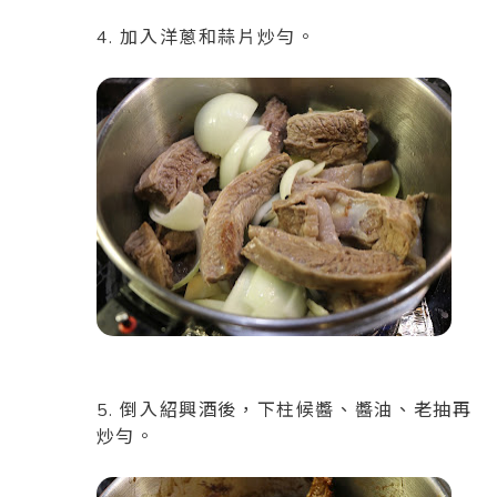
4. 加入洋蔥和蒜片炒勻。
5. 倒入紹興酒後，下
柱候醬、
醬油、
老抽再
炒勻。