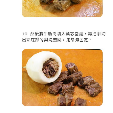
10. 然後將牛肋肉填入梨芯空處，再把剛切
出來底部的梨塊蓋回，用牙簽固定。