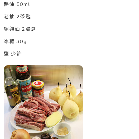
醬油 50ml
老抽 2茶匙
紹興酒 2湯匙
冰糖 30g
鹽 少許