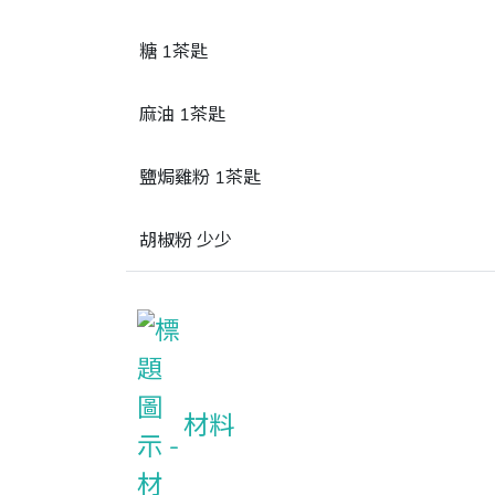
糖 1茶匙
麻油 1茶匙
鹽焗雞粉 1茶匙
胡椒粉 少少
材料