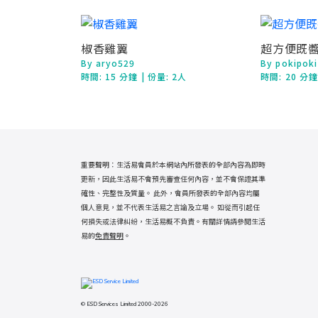
椒香雞翼
超方便既
By aryo529
By pokipoki
時間:
15 分鐘
| 份量: 2人
時間:
20 分
重要聲明：生活易會員於本網站內所發表的全部內容為即時
更新，因此生活易不會預先審查任何內容，並不會保證其準
確性、完整性及質量。 此外，會員所發表的全部內容均屬
個人意見，並不代表生活易之言論及立場。 如從而引起任
何損失或法律糾紛，生活易概不負責。有關詳情請參閱生活
易的
免責聲明
。
© ESD Services Limited 2000-2026