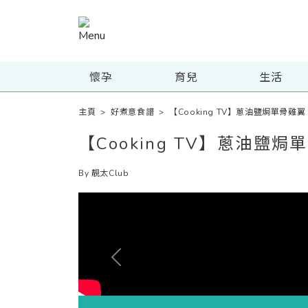
懷孕
育兒
生活
主頁
>
好煮意食譜
>
【Cooking TV】蔥油鹽焗單骨雞翼
【Cooking TV】蔥油鹽焗
By 靚太Club
Previous