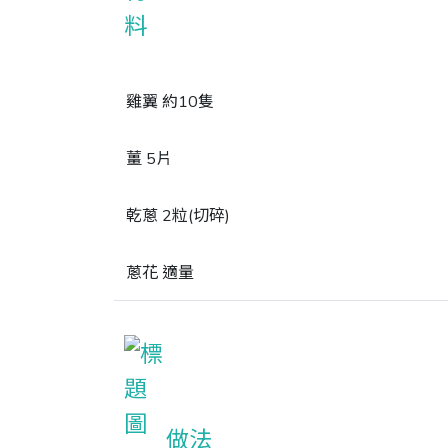
雞翼 約10隻
薑 5片
乾蔥 2粒(切碎)
蔥花 適量
做法