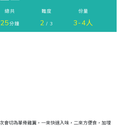
總共
難度
份量
25
2
3-4人
分鐘
/ 3
次會切為單骨雞翼，一來快速入味，二來方便食，加埋