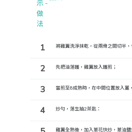
1
將雞翼洗淨抹乾，從兩骨之間切半，
2
先把油落鑊，雞翼放入鑊煎；
3
當煎至8成熟時，在中間位置放入薑
4
炒勻，落生抽2茶匙：
5
雞翼全熟後，加入蔥花快炒，蔥油鹽