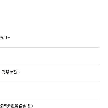
備用。
，乾蔥爆香；
焗單骨雞翼便完成。