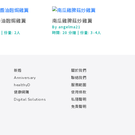
醬油麴焗雞翼
南瓜雞脾菇炒雞翼
By angelma21
鐘
| 份量: 2人
時間:
20 分鐘
| 份量: 3-4人
新婚
關於我們
Anniversary
聯絡我們
healthyD
服務範圍
健康網購
使用條款
Digital Solutions
私隱聲明
免責聲明