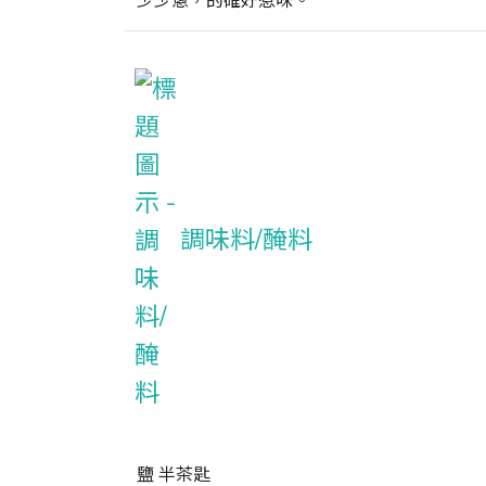
少少蔥，的確好惹味。
調味料/醃料
鹽 半茶匙