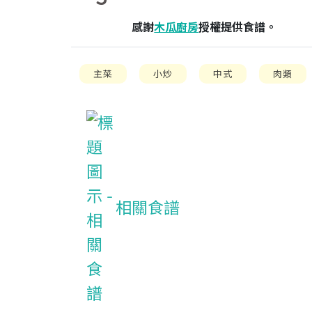
感謝
木瓜廚房
授權提供食譜。
主菜
小炒
中式
肉類
相關食譜