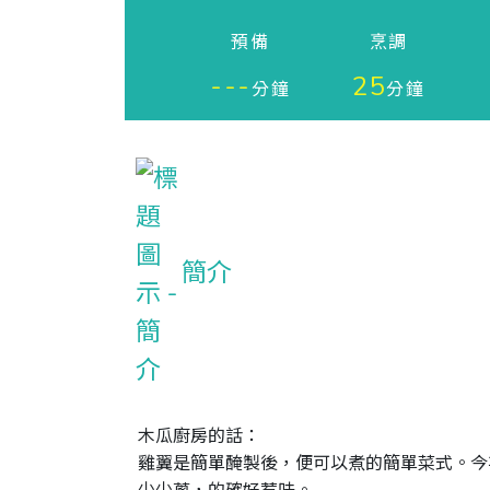
預備
烹調
---
25
分鐘
分鐘
簡介
木瓜廚房的話：

雞翼是簡單醃製後，便可以煮的簡單菜式。今