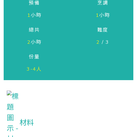
預備
烹調
1
小時
1
小時
總共
難度
2
小時
2
/ 3
份量
3-4人
材料