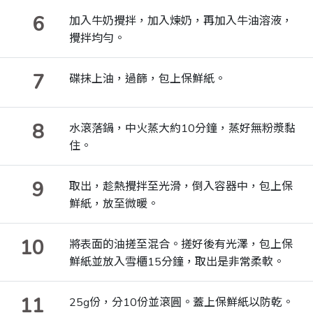
6
加入牛奶攪拌，加入煉奶，再加入牛油溶液，
攪拌均勻。
7
碟抹上油，過篩，包上保鮮紙。
8
水滾落鍋，中火蒸大約10分鐘，蒸好無粉漿黏
住。
9
取出，趁熱攪拌至光滑，倒入容器中，包上保
鮮紙，放至微暖。
10
將表面的油搓至混合。搓好後有光澤，包上保
鮮紙並放入雪櫃15分鐘，取出是非常柔軟。
11
25g份，分10份並滾圓。蓋上保鮮紙以防乾。