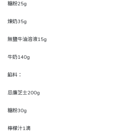
糖粉25g
煉奶35g
無鹽牛油溶液15g
牛奶140g
餡料：
忌廉芝士200g
糖粉30g
檸檬汁1滴