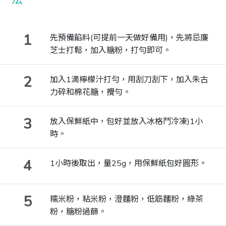
1
先預備餡料(可提前一天做好備用)，先將忌廉
芝士打鬆，加入糖粉，打勻即可。
2
加入1滴檸檬汁打勻，用刮刀刮下，加入朱古
力碎和棉花糖，攪勻。
3
放入保鮮紙中，包好並放入冰格鬥冷凍)1小
時。
4
1小時後取出，量25g，用保鮮紙包好圓形。
5
糯米粉，粘米粉，澄麵粉，低筋麵粉，綠茶
粉，糖粉過篩。