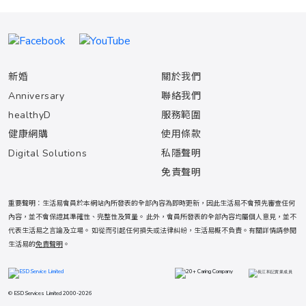
新婚
關於我們
Anniversary
聯絡我們
healthyD
服務範圍
健康網購
使用條款
Digital Solutions
私隱聲明
免責聲明
重要聲明：生活易會員於本網站內所發表的全部內容為即時更新，因此生活易不會預先審查任何
內容，並不會保證其準確性、完整性及質量。 此外，會員所發表的全部內容均屬個人意見，並不
代表生活易之言論及立場。 如從而引起任何損失或法律糾紛，生活易概不負責。有關詳情請參閱
生活易的
免責聲明
。
© ESD Services Limited 2000-2026