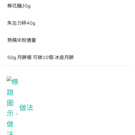
棉花糖30g
朱古力碎40g
熟糯米粉適量
50g 月餅模 可做10個 冰皮月餅
做法