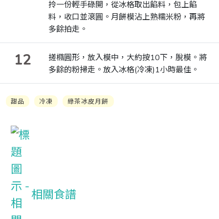
拎一份輕手碌開，從冰格取出餡料，包上餡
料，收口並滾圓。月餅模沾上熟糯米粉，再將
多餘拍走。
12
搓橢圓形，放入模中，大約按10下，脫模。將
多餘的粉掃走。放入冰格(冷凍)1小時最佳。
甜品
冷凍
綠茶冰皮月餅
相關食譜